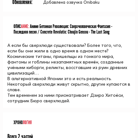
Обновления:
Добавлена озвучка Onibaku
ОПИС
АНИЕ:
Аниме Бетонная Революция: Сверхчеловеческая Фантазия -
Последняя песня / Concrete Revolutio: Choujin Gensou - The Last Song
А если бы сверхлюди существовали? Более того, что,
если бы они жили в одно время в одном месте?
Космические титаны, пришельцы из тонкого мира,
фантомы и гоблины незапамятных времён, созданные
учёными киборги, реликты, восставшие из руин древних
цивилизаций…
В альтернативной Японии это и есть реальность.
Некоторый сверхлюди живут скрытно, другие купаются в
славе.
Тем временем за ними присматривает Дзиро Хитоёси,
сотрудник Бюро сверхлюдей.
ХРОНО
ЛОГИЯ
Всего 2 частей