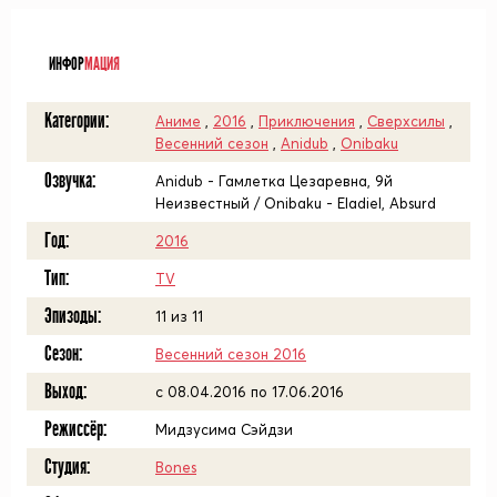
ᅠ
ИНФОР
МАЦИЯ
Категории:
Аниме
,
2016
,
Приключения
,
Сверхсилы
,
Весенний сезон
,
Anidub
,
Onibaku
Озвучка:
Anidub - Гамлетка Цезаревна, 9й
Неизвестный / Onibaku - Eladiel, Absurd
Год:
2016
Тип:
TV
Эпизоды:
11 из 11
Сезон:
Весенний сезон 2016
Выход:
c 08.04.2016 по 17.06.2016
Режиссёр:
Мидзусима Сэйдзи
Студия:
Bones