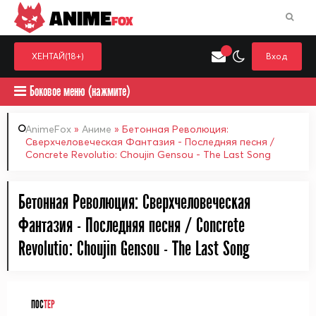
ANIME
FOX
ХЕНТАЙ(18+)
Вход
Боковое меню (нажмите)
AnimeFox
»
Аниме
» Бетонная Революция:
Сверхчеловеческая Фантазия - Последняя песня /
Concrete Revolutio: Choujin Gensou - The Last Song
Искать только в категор
Выберите одну категорию для поиска
Аниме
Хент
Бетонная Революция: Сверхчеловеческая
Фантазия - Последняя песня / Concrete
Revolutio: Choujin Gensou - The Last Song
ПОС
ТЕР