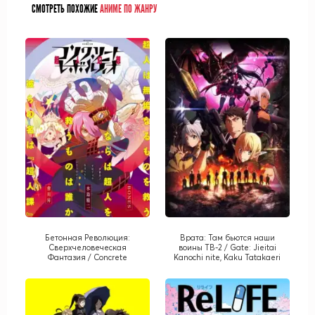
СМОТРЕТЬ ПОХОЖИЕ
АНИМЕ ПО ЖАНРУ
Бетонная Революция:
Врата: Там бьются наши
Сверхчеловеческая
воины ТВ-2 / Gate: Jieitai
Фантазия / Concrete
Kanochi nite, Kaku Tatakaeri
Revolutio: Choujin Gensou
TV-2