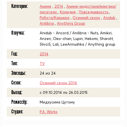
Категории:
Аниме
,
2014
,
Аниме-индустрия/мангаки/
писатели
,
Комедия
,
Повседневность
,
Работа/Карьера
,
Осенний сезон
,
Anidub
,
Anilibria
,
Anything Group
Озвучка:
Anidub - Ancord / Anilibria - Nuts, Amikiri,
Anzen, Cleo-chan, Lupin, Hekomi, SharoH,
SlivciS, Lali, LeeAnnushka / Anything group
Год:
2014
Тип:
TV
Эпизоды:
24 из 24
Сезон:
Осенний сезон 2014
Выход:
c 09.10.2014 по 26.03.2015
Режиссёр:
Мидзусима Цутому
Студия:
P.A. Works