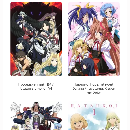
Прославленный ТВ-1 /
Таютама: Поцелуй моей
Utawarerumono TV-1
богини / Tayutama: Kiss on
my Deity