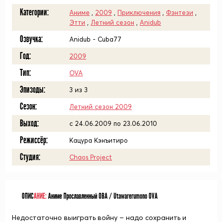
Категории:
Аниме
,
2009
,
Приключения
,
Фэнтези
,
Этти
,
Летний сезон
,
Anidub
Озвучка:
Anidub - Cuba77
Год:
2009
Тип:
OVA
Эпизоды:
3 из 3
Сезон:
Летний сезон 2009
Выход:
c 24.06.2009 по 23.06.2010
Режиссёр:
Кацура Кэнъитиро
Студия:
Chaos Project
ОПИС
АНИЕ:
Аниме Прославленный ОВА / Utawarerumono OVA
Недостаточно выиграть войну – надо сохранить и