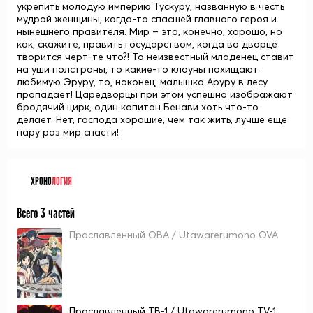
укрепить молодую империю Тускуру, названную в честь
мудрой женщины, когда-то спасшей
главного героя
и
нынешнего правителя. Мир – это, конечно, хорошо, но
как, скажите, править государством, когда во дворце
творится черт-те что?! То неизвестный младенец ставит
на уши полстраны, то какие-то клоуны похищают
любимую
Эруру
, то, наконец, малышка
Аруру
в лесу
пропадает! Царедворцы при этом успешно изображают
бродячий цирк, один капитан
Бенави
хоть что-то
делает. Нет, господа хорошие, чем так жить, лучше еще
пару раз мир спасти!
ХРОНО
ЛОГИЯ
Всего 3 частей
Прославленный ОВА / Utawarerumono OVA
Прославленный ТВ-1 / Utawarerumono TV-1