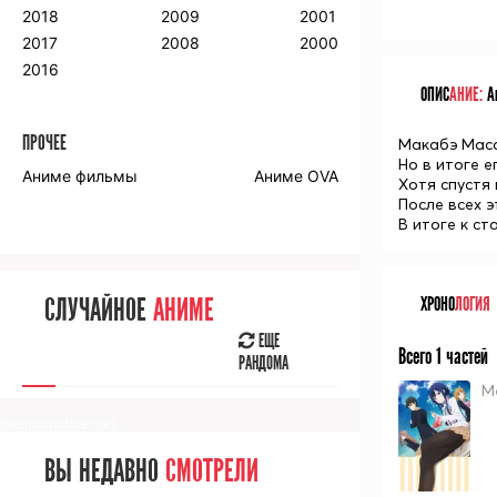
2018
2009
2001
2017
2008
2000
2016
ОПИС
АНИЕ:
Ан
ПРОЧЕЕ
Макабэ Маса
Но в итоге 
Аниме фильмы
Аниме OVA
Хотя спустя 
После всех э
В итоге к ст
ХРОНО
ЛОГИЯ
СЛУЧАЙНОЕ
АНИМЕ
ЕЩЕ
Всего 1 частей
РАНДОМА
М
[senpainoticeme]
ВЫ НЕДАВНО
СМОТРЕЛИ