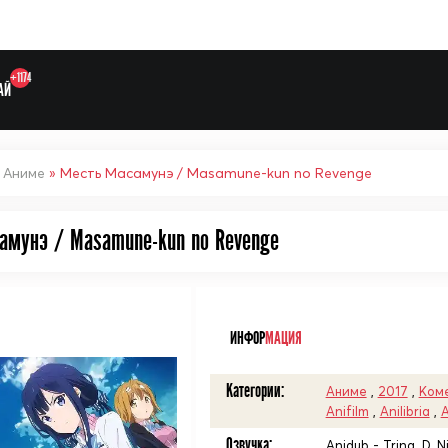
+1174
АЙ
»
Аниме
» Месть Масамунэ / Masamune-kun no Revenge
амунэ / Masamune-kun no Revenge
Выберите одну категорию дл
ᅠ
ИНФОР
МАЦИЯ
Категории:
Аниме
,
2017
,
Ком
Anifilm
,
Anilibria
,
A
Озвучка:
Anidub - Trina_D, Ni