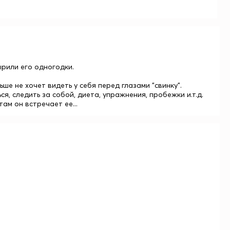
ырили его одногодки.
ьше не хочет видеть у себя перед глазами "свинку".
я, следить за собой, диета, упражнения, пробежки и.т.д.
ам он встречает ее...