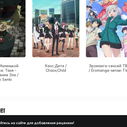
Маленькой
Хаос;Дитя /
Эроманга-сенсей ТВ
е: Таня -
Chaos;Child
/ Eromanga-sensei TV
ние Зла /
o Senki
нет
йтесь на сайте для добавления рецензии!