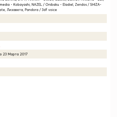
imedia - Kobayashi, NAZEL / Onibaku - Eladiel, Zendos / SHIZA-
ate, Лизавета, Pandora / 3df voice
7
по 23 Марта 2017