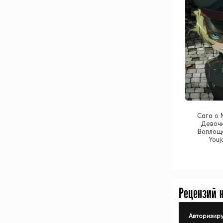
Сага о 
Девочк
Воплоще
Youj
Рецензий 
Авторизиру