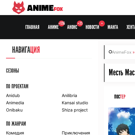
ANIME
FOX
+1356
+25
+
ГЛАВНАЯ
АНИМЕ
АНОНС
НОВОСТИ
МАНГА
ХЕНТ
НАВИГА
ЦИЯ
AnimeFox
СЕЗОНЫ
Месть Мас
ПО ПРОЕКТАМ
Anidub
Anilibria
ПОС
ТЕР
Animedia
Kansai studio
Onibaku
Shiza project
ПО ЖАНРАМ
Комедия
Приключения