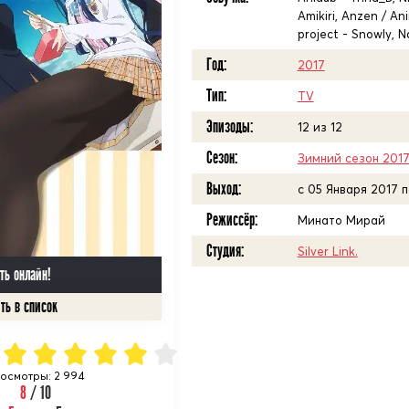
Amikiri, Anzen / An
project - Snowly, N
Год:
2017
Тип:
TV
Эпизоды:
12 из 12
Сезон:
Зимний сезон 201
Выход:
c 05 Января 2017 
Режиссёр:
Минато Мирай
Студия:
Silver Link.
ть онлайн!
осмотры: 2 994
8
/ 10