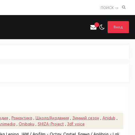
ПОИСК ->
Вход
Искать только в категории
я поиска
Аниме
Хентай
едия
,
Романтика
,
Школа/Академия
,
Зимний сезон
,
Anidub
,
nimedia
,
Onibaku
,
SHIZA-Project
,
3df voice
ka Lenina, JAM / Anifilm - Octav, Castiel, Баяна / Anilibria - Lali,