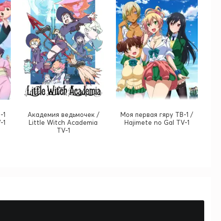
-1
Академия ведьмочек /
Моя первая гяру ТВ-1 /
-1
Little Witch Academia
Hajimete no Gal TV-1
TV-1