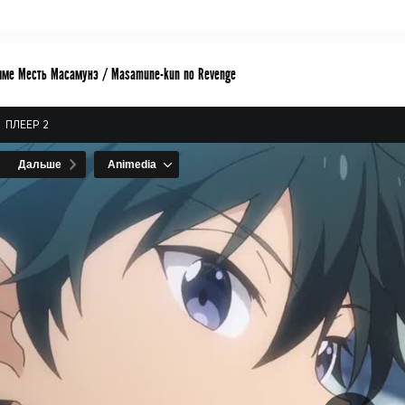
име Месть Масамунэ / Masamune-kun no Revenge
ПЛЕЕР 2