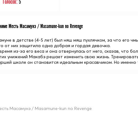
Голосов:
5
име Месть Масамунэ / Masamune-kun no Revenge
муне в детстве (4-5 лет) был няш мяш пухлячком, за что его чм
его от них защитила одна добрая и гордая девочка.
время из-за его веса и она отвернулась от него, сказав, что бол
тих унижений Макабэ решает изменить свою жизнь. Тренироватьс
аршей школе он становится идеальным красавчиком. Но именно т
есть Масамунэ / Masamune-kun no Revenge