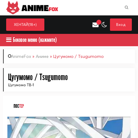
ANIME
FOX
ХЕНТАЙ(18+)
Вход
Боковое меню (нажмите)
AnimeFox
»
Аниме
» Цугумомо / Tsugumomo
Искать только в категор
Цугумомо / Tsugumomo
Выберите одну категорию для поиска
Аниме
Хент
Цугумомо ТВ-1
ПОС
ТЕР