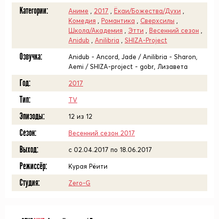
Категории:
Аниме
,
2017
,
Ёкаи/Божества/Духи
,
Комедия
,
Романтика
,
Сверхсилы
,
Школа/Академия
,
Этти
,
Весенний сезон
,
Anidub
,
Anilibria
,
SHIZA-Project
Озвучка:
Anidub - Ancord, Jade / Anilibria - Sharon,
Aemi / SHIZA-project - gobr, Лизавета
Год:
2017
Тип:
TV
Эпизоды:
12 из 12
Сезон:
Весенний сезон 2017
Выход:
c 02.04.2017 по 18.06.2017
Режиссёр:
Курая Рёити
Студия:
Zero-G