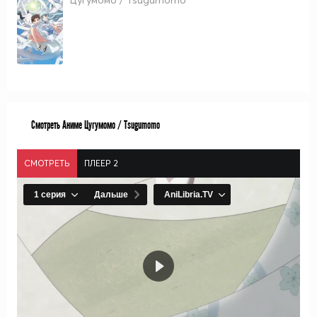
Цугумомо / Tsugumomo
Смотреть Аниме Цугумомо / Tsugumomo
СМОТРЕТЬ
ПЛЕЕР 2