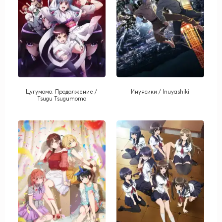
Цугумомо. Продолжение /
Инуясики / Inuyashiki
Tsugu Tsugumomo