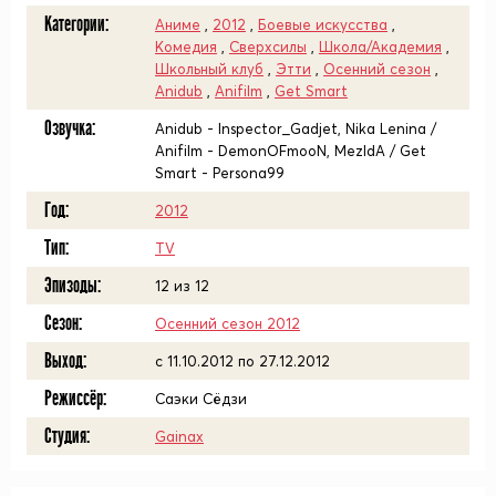
Категории:
Аниме
,
2012
,
Боевые искусства
,
Комедия
,
Сверхсилы
,
Школа/Академия
,
Школьный клуб
,
Этти
,
Осенний сезон
,
Anidub
,
Anifilm
,
Get Smart
Озвучка:
Anidub - Inspector_Gadjet, Nika Lenina /
Anifilm - DemonOFmooN, MezIdA / Get
Smart - Persona99
Год:
2012
Тип:
TV
Эпизоды:
12 из 12
Сезон:
Осенний сезон 2012
Выход:
c 11.10.2012 по 27.12.2012
Режиссёр:
Саэки Сёдзи
Студия:
Gainax