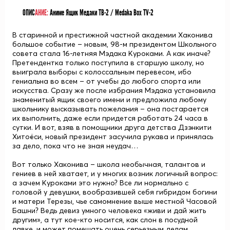
ОПИС
АНИЕ:
Аниме Ящик Медаки ТВ-2 / Medaka Box TV-2
В старинной и престижной частной академии Хаконива
большое событие – новым, 98-м президентом Школьного
совета стала 16-летняя Мэдака Куроками. А как иначе?
Претендентка только поступила в старшую школу, но
выиграла выборы с колоссальным перевесом, ибо
гениальна во всем – от учебы до любого спорта или
искусства. Сразу же после избрания Мэдака установила
знаменитый ящик своего имени и предложила любому
школьнику высказывать пожелания – она постарается
их выполнить, даже если придется работать 24 часа в
сутки. И вот, взяв в помощники друга детства Дзэнкити
Хитоёси, новый президент засучила рукава и принялась
за дело, пока что не зная неудач…
Вот только Хаконива – школа необычная, талантов и
гениев в ней хватает, и у многих возник логичный вопрос:
а зачем Куроками это нужно? Все ли нормально с
головой у девушки, вообразившей себя гибридом богини
и матери Терезы, чье самомнение выше местной Часовой
Башни? Ведь девиз умного человека «живи и дай жить
другим», а тут кое-кто носится, как слон в посудной
лавке, и может помешать очень серьезным делам.