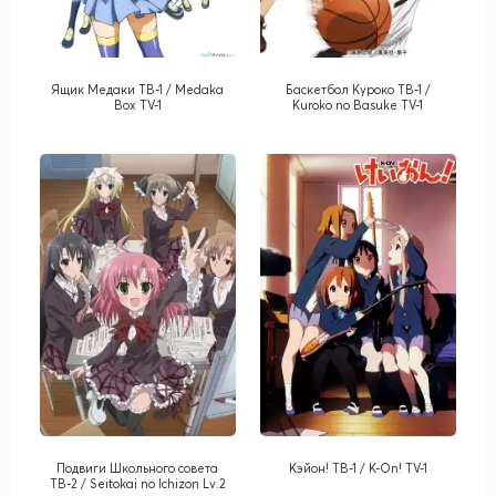
Ящик Медаки ТВ-1 / Medaka
Баскетбол Куроко ТВ-1 /
Box TV-1
Kuroko no Basuke TV-1
Подвиги Школьного совета
Кэйон! ТВ-1 / K-On! TV-1
ТВ-2 / Seitokai no Ichizon Lv.2