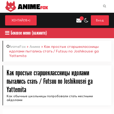
ANIME
FOX
ХЕНТАЙ(18+)
Вход
Боковое меню (нажмите)
AnimeFox
»
Аниме
» Как простые старшеклассницы
идолами пытались стать / Futsuu no Joshikousei ga
Yattemita
Искать только в категор
Выберите одну категорию для поиска
Аниме
Хент
Как простые старшеклассницы идолами
пытались стать / Futsuu no Joshikousei ga
Yattemita
Как обычные школьницы попробовали стать местными
айдолами