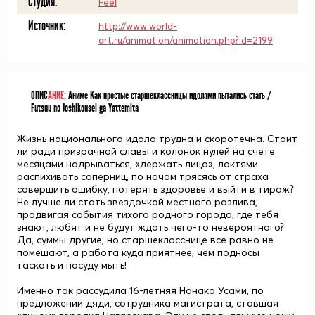
Студия:
Feel
Источник:
http://www.world-
art.ru/animation/animation.php?id=2199
ОПИС
АНИЕ:
Аниме Как простые старшеклассницы идолами пытались стать /
Futsuu no Joshikousei ga Yattemita
Жизнь национального идола трудна и скоротечна. Стоит
ли ради призрачной славы и колонок нулей на счете
месяцами надрываться, «держать лицо», локтями
распихивать соперниц, по ночам трясясь от страха
совершить ошибку, потерять здоровье и выйти в тираж?
Не лучше ли стать звездочкой местного разлива,
продвигая события тихого родного города, где тебя
знают, любят и не будут ждать чего-то невероятного?
Да, суммы другие, но старшекласснице все равно не
помешают, а работа куда приятнее, чем подносы
таскать и посуду мыть!
Именно так рассудила 16-летняя
Нанако Усами
, по
предложении дяди, сотрудника магистрата, ставшая