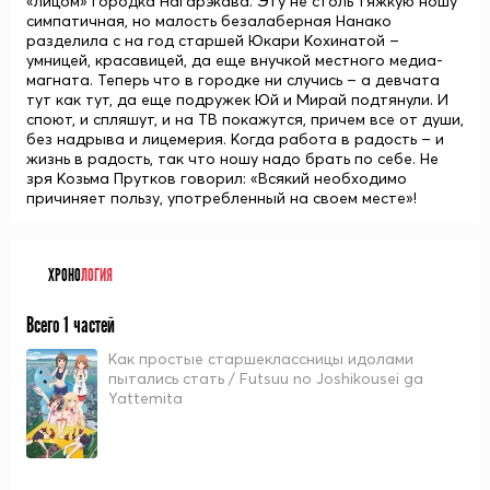
«лицом» городка Нагарэкава. Эту не столь тяжкую ношу
симпатичная, но малость безалаберная Нанако
разделила с на год старшей
Юкари Кохинатой
–
умницей, красавицей, да еще внучкой местного медиа-
магната. Теперь что в городке ни случись – а девчата
тут как тут, да еще подружек
Юй
и
Мирай
подтянули. И
споют, и спляшут, и на ТВ покажутся, причем все от души,
без надрыва и лицемерия. Когда работа в радость – и
жизнь в радость, так что ношу надо брать по себе. Не
зря Козьма Прутков говорил: «Всякий необходимо
причиняет пользу, употребленный на своем месте»!
ХРОНО
ЛОГИЯ
Всего 1 частей
Как простые старшеклассницы идолами
пытались стать / Futsuu no Joshikousei ga
Yattemita