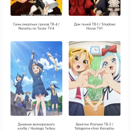
Семь смертных грехов ТВ-4 /
Дом теней ТВ-1 / Shadows
Nanatsu no Taizai TV-4
House TV-1
Дневник волнорезного
Заметки Ятогамэ ТВ-3 /
клуба / Houkago Teibou
Yatogame-chan Kansatsu