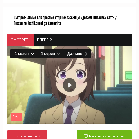
Смотреть Аниме Как простые старшеклассницы идолами пытались стать /
Futsuu no Joshikousei ga Yattemita
СМОТРЕТЬ
ПЛЕЕР 2
Есть жалоба?
Режим кинотеатра