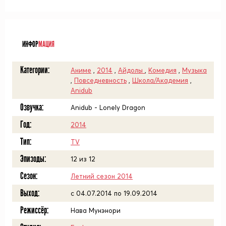
ᅠ
ИНФОР
МАЦИЯ
Категории:
Аниме
,
2014
,
Айдолы
,
Комедия
,
Музыка
,
Повседневность
,
Школа/Академия
,
Anidub
Озвучка:
Anidub - Lonely Dragon
Год:
2014
Тип:
TV
Эпизоды:
12 из 12
Сезон:
Летний сезон 2014
Выход:
c 04.07.2014 по 19.09.2014
Режиссёр:
Нава Мунэнори