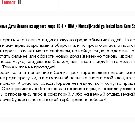
Голосов:
10
име Дети Индиго из другого мира ТВ-1 + ОВА / Mondaiji-tachi ga Isekai kara Kuru S
порить, что «детям-индиго» скучно среди обычных людей. Но ест
и и вампиры, зверолюди и оборотни, и не просто живут, а пост
интерес». Там нет места слабакам, но найдется дело одаренным
 стать сильнее или обрести новых друзей! Именно таковы ирони
нцесса
Асука
, владеющая Словом, или тихая с виду
Ё
, что может
 Такие нигде не пропадут!
герои, кстати, попавшие в Сад из трех параллельных миров, вск
 не ради прогулки, а в отчаянной попытке спасти свой клан, к
онами. К счастью, среди Лордов нет единства – кому-то приш
 Осмотревшись, ребята поняли правила игры, выразили уважение
ы отправились либо в санаторий, либо на вечный отдых. Пускай
да-нибудь запечатлеть свой герб прямо в небесах!