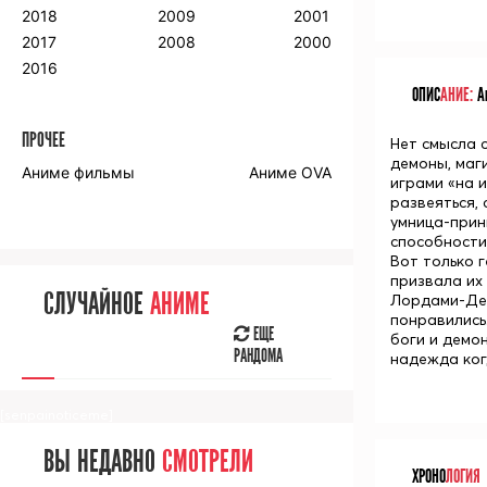
2018
2009
2001
2017
2008
2000
2016
ОПИС
АНИЕ:
Ан
ПРОЧЕЕ
Нет смысла с
демоны, маг
Аниме фильмы
Аниме OVA
играми «на 
развеяться,
умница-при
способности.
Вот только 
призвала их
СЛУЧАЙНОЕ
АНИМЕ
Лордами-Дем
понравились.
ЕЩЕ
боги и демон
РАНДОМА
надежда ког
[senpainoticeme]
ВЫ НЕДАВНО
СМОТРЕЛИ
ХРОНО
ЛОГИЯ