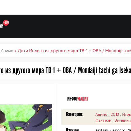
+1174
АЙ
»
Аниме
» Дети Индиго из другого мира ТВ-1 + ОВА / Mondaiji-tachi
о из другого мира ТВ-1 + ОВА / Mondaiji-tachi ga Iseka
Выберите одну категорию дл
ᅠ
ИНФОР
МАЦИЯ
Категории:
Аниме
,
2013
,
Игр
Фэнтези
,
Зимний 
Озвучка:
AniDub - Ancord, Ni