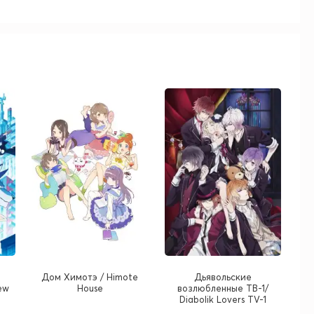
й
Дом Химотэ / Himote
Дьявольские
ew
House
возлюбленные ТВ-1/
Diabolik Lovers TV-1