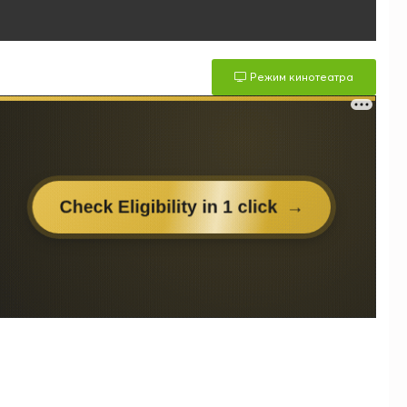
Режим кинотеатра
м