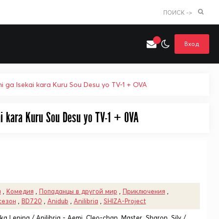
ПОИСК ->
Вход
 ga Isekai kara Kuru Sou Desu yo TV-1 + OVA
i kara Kuru Sou Desu yo TV-1 + OVA
Искать только в категории
я поиска
Аниме
Хентай
ы
,
Комедия
,
Попаданцы в другой мир
,
Приключения
,
сезон
,
BD720
,
Anidub
,
Anilibria
,
SHIZA-Project
ka Lenina / Anilibria - Aemi, Cleo-chan, Master, Sharon, Silv /