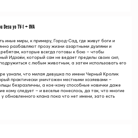
ou Desu yo TV-1 + OVA
ь иные миры, к примеру, Город-Сад, где живут боги и
оянно разбавляют прозу жизни азартными дуэлями и
 ребятам, которые всегда готовы к бою – чтобы
чный
Идзаёи
, который сам не ведает пределы своих сил,
 подружиться с любым животным, а затем использовать его
оре узнали, что милая девушка по имени
Черный Кролик
оторый практически уничтожен местными хозяевами –
ельцы безразличны, а кое-кому способные новички даже
 кому следует – и веселье понеслось, да так, что многие
 у обновленного клана пока что нет имени, зато есть