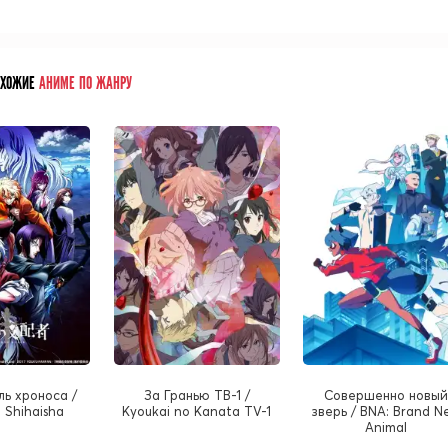
ОХОЖИЕ
АНИМЕ ПО ЖАНРУ
ь хроноса /
За Гранью ТВ-1 /
Совершенно новы
o Shihaisha
Kyoukai no Kanata TV-1
зверь / BNA: Brand N
Animal