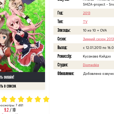
SHIZA-project - Sn
Год:
2013
Тип:
TV
Эпизоды:
10 из 10 + OVA
Сезон:
Зимний сезон 2013
Выход:
c 12.01.2013 по 16.
Режиссёр:
Кусакава Кэйдзо
Студия:
Diomedéa
Обновления:
Добавлена озвучка
ть онлайн!
осмотры: 7 481
9.2
/ 10