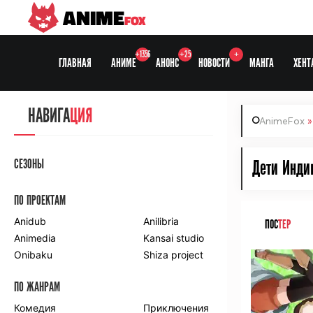
ANIME
FOX
+1356
+25
+
ГЛАВНАЯ
АНИМЕ
АНОНС
НОВОСТИ
МАНГА
ХЕНТ
НАВИГА
ЦИЯ
AnimeFox
СЕЗОНЫ
Дети Индиг
ПО ПРОЕКТАМ
Anidub
Anilibria
ПОС
ТЕР
Animedia
Kansai studio
Onibaku
Shiza project
ПО ЖАНРАМ
Комедия
Приключения