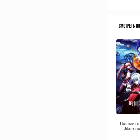
СМОТРЕТЬ П
Повелител
Jikan n