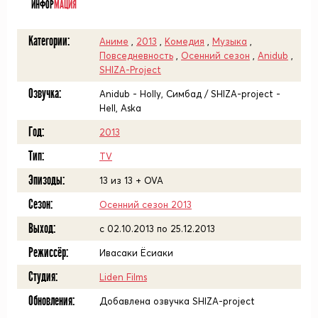
ИНФОР
МАЦИЯ
Категории:
Аниме
,
2013
,
Комедия
,
Музыка
,
Повседневность
,
Осенний сезон
,
Anidub
,
SHIZA-Project
Озвучка:
Anidub - Holly, Симбад / SHIZA-project -
Hell, Aska
Год:
2013
Тип:
TV
Эпизоды:
13 из 13 + OVA
Сезон:
Осенний сезон 2013
Выход:
c 02.10.2013 по 25.12.2013
Режиссёр:
Ивасаки Ёсиаки
Студия:
Liden Films
Обновления:
Добавлена озвучка SHIZA-project