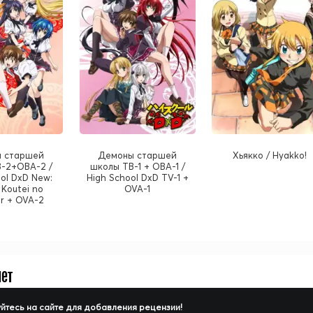
 старшей
Демоны старшей
Хьякко / Hyakko!
-2+ОВА-2 /
школы ТВ-1 + ОВА-1 /
ool DxD New:
High School DxD TV-1 +
Koutei no
OVA-1
ur + OVA-2
нет
йтесь на сайте для добавления рецензии!