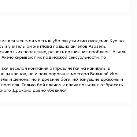
еме вся женская часть клуба оккультизма академии Куо во
рый учитель, он же глава падших ангелов Азазель,
леживать их поведение, решать возникшие проблемы. А ведь
и
Акэно
скрывают их под маской сексуальности, то
и вся веселая компания отправляется на каникулы в
дницы кланов, но и полноправные мастера Большой Игры.
елы и демоны, но и древние боги, исчезнувшие драконы и
порядок. Только бой плечом к плечу позволит отбросить
асного Дракона давно убедился!