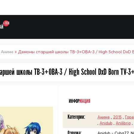
+1174
АЙ
»
Аниме
» Демоны старшей школы ТВ-3+ОВА-3 / High School DxD 
аршей школы ТВ-3+ОВА-3 / High School DxD Born TV-3
Выберите одну категорию дл
ᅠ
ИНФОР
МАЦИЯ
Категории:
Аниме
,
2015
,
Гар
,
Anidub
,
Anilibria
,
Озвучка:
Anidub - Cuba77, Nik