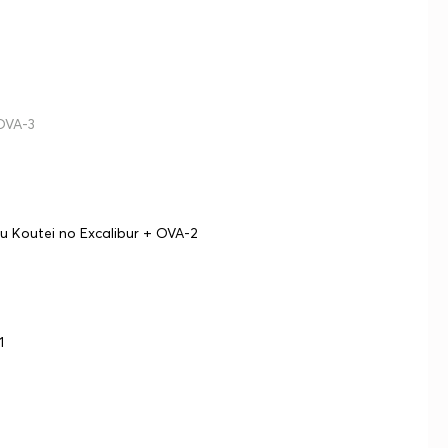
OVA-3
Koutei no Excalibur + OVA-2
1