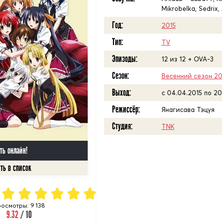
Mikrobelka, Sedrix,
Год:
2015
Тип:
TV
Эпизоды:
12 из 12 + OVA-3
Сезон:
Весенний сезон 20
Выход:
c 04.04.2015 по 20
Режиссёр:
Янагисава Тэцуя
Студия:
TNK
ть онлайн!
осмотры: 9 138
9.32
/ 10