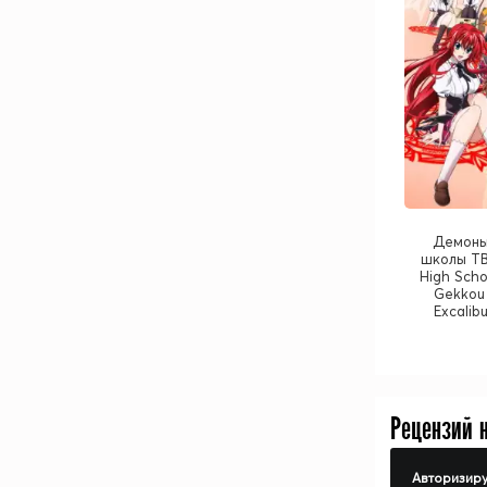
Демоны
школы ТВ
High Sch
Gekkou 
Excalib
Рецензий 
Авторизиру