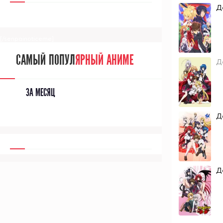
Д
[/senpainoticeme]
САМЫЙ ПОПУЛ
ЯРНЫЙ АНИМЕ
Д
ЗА МЕСЯЦ
Д
Д