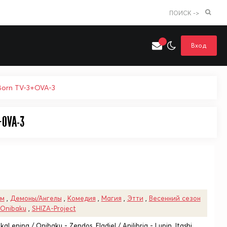
ПОИСК ->
Вход
Born TV-3+OVA-3
+OVA-3
Искать только в категории
я поиска
Аниме
Хентай
ем
,
Демоны/Ангелы
,
Комедия
,
Магия
,
Этти
,
Весенний сезон
Onibaku
,
SHIZA-Project
aLenina / Onibaku - Zendos, Eladiel / Anilibria - Lupin, Itashi,