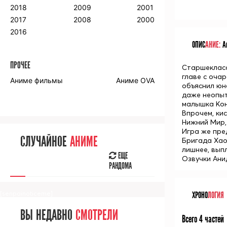
2018
2009
2001
2017
2008
2000
2016
ОПИС
АНИЕ:
Ан
ПРОЧЕЕ
Старшеклас
главе с оча
Аниме фильмы
Аниме OVA
объяснил юн
даже неопыт
малышка
Ко
Впрочем, кис
Нижний Мир,
Игра же пре
СЛУЧАЙНОЕ
АНИМЕ
Бригада Хао
лишнее, вып
ЕЩЕ
Озвучки Ани
РАНДОМА
[senpainoticeme]
ХРОНО
ЛОГИЯ
ВЫ НЕДАВНО
СМОТРЕЛИ
Всего 4 частей