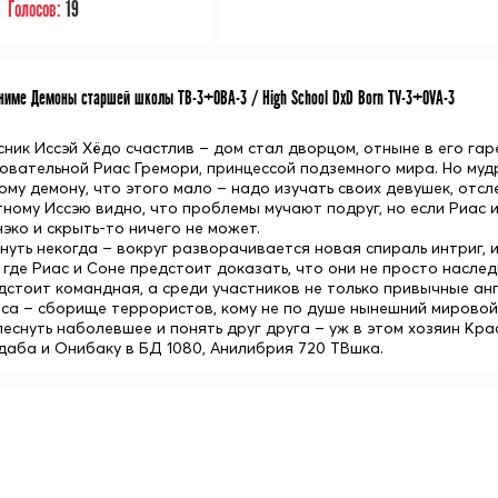
Голосов:
19
име Демоны старшей школы ТВ-3+ОВА-3 / High School DxD Born TV-3+OVA-3
сник
Иссэй Хёдо
счастлив – дом стал дворцом, отныне в его гар
ровательной
Риас Гремори
, принцессой подземного мира. Но муд
ому демону, что этого мало – надо изучать своих девушек, отс
ному Иссэю видно, что проблемы мучают подруг, но если Риас 
нэко
и скрыть-то ничего не может.
нуть некогда – вокруг разворачивается новая спираль интриг, 
 где Риас и Соне предстоит доказать, что они не просто насле
дстоит командная, а среди участников не только привычные анг
са – сборище террористов, кому не по душе нынешний мировой 
леснуть наболевшее и понять друг друга – уж в этом хозяин Кр
даба и Онибаку в БД 1080, Анилибрия 720 ТВшка.