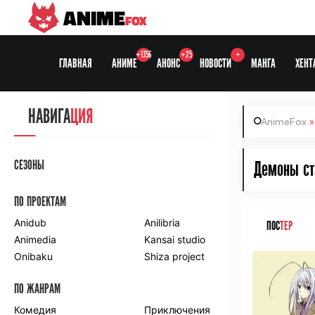
ANIME
FOX
+1356
+25
+
ГЛАВНАЯ
АНИМЕ
АНОНС
НОВОСТИ
МАНГА
ХЕНТ
НАВИГА
ЦИЯ
AnimeFox
СЕЗОНЫ
Демоны ст
ПО ПРОЕКТАМ
Anidub
Anilibria
ПОС
ТЕР
Animedia
Kansai studio
Onibaku
Shiza project
ПО ЖАНРАМ
Комедия
Приключения