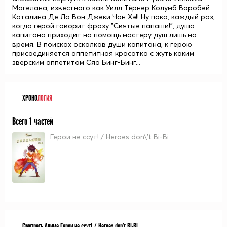
Магелана, известного как Уилл Тёрнер Колумб Воробей
Каталина Де Ла Вон Джеки Чан Хэ!! Ну пока, каждый раз,
когда герой говорит фразу "Святые папаши!", душа
капитана приходит на помощь мастеру душ лишь на
время. В поисках осколков души капитана, к герою
присоединяется аппетитная красотка с жуть каким
зверским аппетитом Сяо Бинг-Бинг...
ХРОНО
ЛОГИЯ
Всего 1 частей
Герои не ссут! / Heroes don\'t Bi-Bi
Смотреть Аниме Герои не ссут! / Heroes don't Bi-Bi