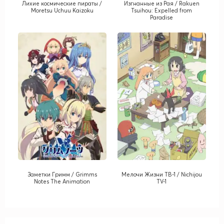
Лихие космические пираты /
Изгнанные из Рая / Rakuen
Moretsu Uchuu Kaizoku
Tsuihou: Expelled from
Paradise
Заметки Гримм / Grimms
Мелочи Жизни ТВ-1 / Nichijou
Notes The Animation
TV-1