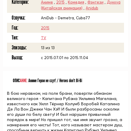
Категории:
Аниме
,
2015
,
Комедия
,
Фэнтези
,
Дунхуа
(Китайская анимация)
,
Anidub
Озвучка:
AniDub - Demetra, Cuba77
Год:
2015
Тип:
TV
Эпизоды:
13 из 13
Выход:
с 2015.07.01 по 2015.11.04
ОПИС
АНИЕ:
Аниме Герои не ссут! / Heroes don't Bi-Bi
В бою неравном, на поле брани, повергли обманом
великого героя - Капитана Рубэна Уильяма Магелана,
известного как Уилл Тёрнер Колумб Воробей Каталина
Де Ла Вон Джеки Чан Хэ!!! И были разбросаны осколки
его души по белу свету! И был нарушен привычный
порядок в мире! Но пришел тот, чье имя звучит грозно, а
намерения его чисты! Тот, кого называют мастером душ,
способным вернуть к жизни Капитана Рубэна Уильяма