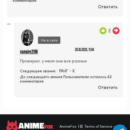
комментария
Ответить
0
Не в сети
28.10.2020, 11:04
vampire2196
Проверил. у меня они все разные
РАНГ - X
Следующее звание:
До следующего звания Пользователю осталось 62
комментария
Ответить
ANIME
FOX
AnimeFox
|
Terms of Service -> TOS