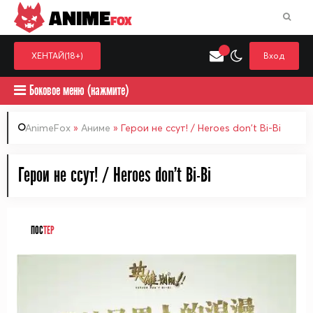
ANIME
FOX
ХЕНТАЙ(18+)
Вход
Боковое меню (нажмите)
AnimeFox
»
Аниме
» Герои не ссут! / Heroes don't Bi-Bi
Искать только в категор
Герои не ссут! / Heroes don't Bi-Bi
Выберите одну категорию для поиска
Аниме
Хент
ПОС
ТЕР