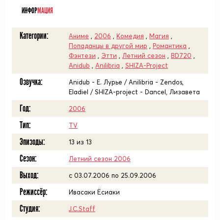
ИНФОР
МАЦИЯ
Категории:
Аниме
,
2006
,
Комедия
,
Магия
,
Попаданцы в другой мир
,
Романтика
,
Фэнтези
,
Этти
,
Летний сезон
,
BD720
,
Anidub
,
Anilibria
,
SHIZA-Project
Озвучка:
Anidub - Е. Лурье / Anilibria - Zendos,
Eladiel / SHIZA-project - Dancel, Лизавета
Год:
2006
Тип:
TV
Эпизоды:
13 из 13
Сезон:
Летний сезон 2006
Выход:
c 03.07.2006 по 25.09.2006
Режиссёр:
Ивасаки Ёсиаки
Студия:
J.C.Staff