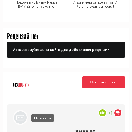
Подручный Луизы-Нулизы
А вот и чёрная колдунья!! /
ТВ-4 / Zero no Tsukaima F
Kuromajo-san ga Tooru!!
Рецензий нет
Авторизируйтесь на сайте для добавления рецензии!
Оставить отзыв
ОТЗ
ЫВЫ (1)
+1
Не в сети