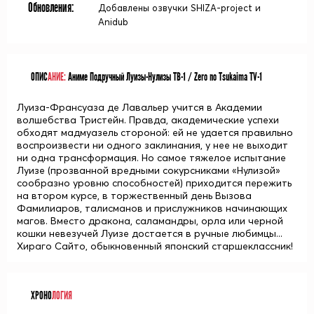
Обновления:
Добавлены озвучки SHIZA-project и
Anidub
ОПИС
АНИЕ:
Аниме Подручный Луизы-Нулизы ТВ-1 / Zero no Tsukaima TV-1
Луиза-Франсуаза де Лавальер учится в Академии
волшебства Тристейн. Правда, академические успехи
обходят мадмуазель стороной: ей не удается правильно
воспроизвести ни одного заклинания, у нее не выходит
ни одна трансформация. Но самое тяжелое испытание
Луизе (прозванной вредными сокурсниками «Нулизой»
сообразно уровню способностей) приходится пережить
на втором курсе, в торжественный день Вызова
Фамилиаров, талисманов и прислужников начинающих
магов. Вместо дракона, саламандры, орла или черной
кошки невезучей Луизе достается в ручные любимцы...
Хираго Сайто, обыкновенный японский старшеклассник!
ХРОНО
ЛОГИЯ