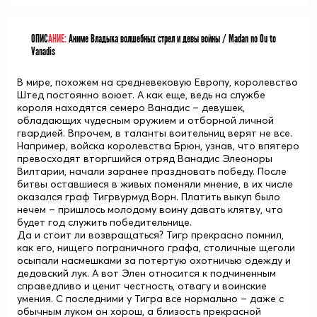
ОПИС
АНИЕ:
Аниме Владыка волшебных стрел и девы войны / Madan no Ou to
Vanadis
В мире, похожем на средневековую Европу, королевство
Штед постоянно воюет. А как еще, ведь на службе
короля находятся семеро Ванадис – девушек,
обладающих чудесным оружием и отборной личной
гвардией. Впрочем, в таланты воительниц верят не все.
Например, войска королевства Брюн, узнав, что впятеро
превосходят вторгшийся отряд Ванадис
Элеоноры
Вилтарии
, начали заранее праздновать победу. После
битвы оставшиеся в живых поменяли мнение, в их числе
оказался граф
Тигрвурмуд Ворн
. Платить выкуп было
нечем – пришлось молодому воину давать клятву, что
будет год служить победительнице.
Да и стоит ли возвращаться? Тигр прекрасно помнил,
как его, нищего пограничного графа, столичные щеголи
осыпали насмешками за потертую охотничью одежду и
дедовский лук. А вот Элен относится к подчиненным
справедливо и ценит честность, отвагу и воинские
умения. С последними у Тигра все нормально – даже с
обычным луком он хорош, а близость прекрасной