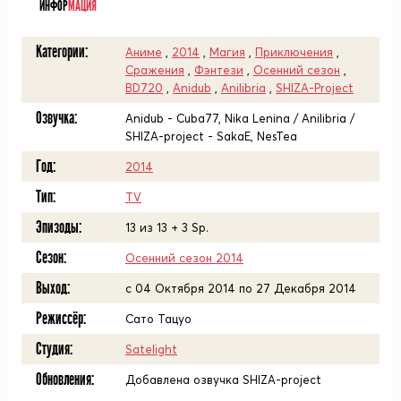
ИНФОР
МАЦИЯ
Категории:
Аниме
,
2014
,
Магия
,
Приключения
,
Сражения
,
Фэнтези
,
Осенний сезон
,
BD720
,
Anidub
,
Anilibria
,
SHIZA-Project
Озвучка:
Anidub - Cuba77, Nika Lenina / Anilibria /
SHIZA-project - SakaE, NesTea
Год:
2014
Тип:
TV
Эпизоды:
13 из 13 + 3 Sp.
Сезон:
Осенний сезон 2014
Выход:
c 04 Октября 2014 по 27 Декабря 2014
Режиссёр:
Сато Тацуо
Студия:
Satelight
Обновления:
Добавлена озвучка SHIZA-project