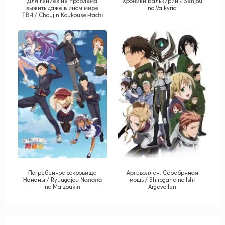
Для гениев не проблема
Хроники Валькирии / Senjou
выжить даже в ином мире
no Valkyria
ТВ-1 / Choujin Koukousei-tachi
wa Isekai demo Yoyuu de
Ikinuku you desu! TV-1
Погребенное сокровище
Аргеволлен: Серебряная
Нананы / Ryuugajou Nanana
мощь / Shirogane no Ishi
no Maizoukin
Argevollen