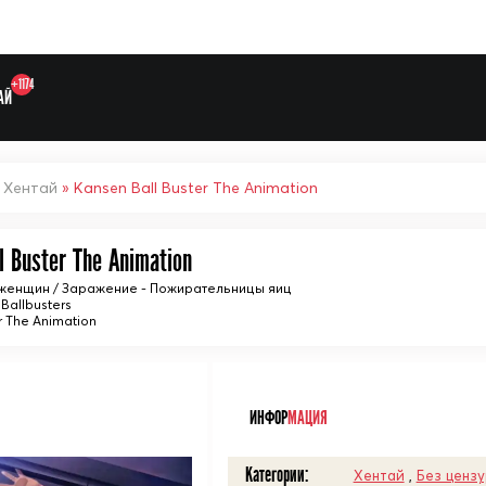
+1174
АЙ
»
Хентай
» Kansen Ball Buster The Animation
l Buster The Animation
 женщин / Заражение - Пожирательницы яиц
 Ballbusters
r The Animation
Выберите одну категорию дл
ᅠ
ИНФОР
МАЦИЯ
Категории:
Хентай
,
Без ценз