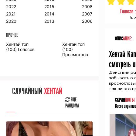
2018
2009
2001
2022
2015
2008
Голосов 
2017
2008
2000
2021
2014
2007
Про
2016
2020
2013
2006
ПРОЧЕЕ
ОПИС
АНИЕ:
ПРОЧЕЕ
Хентай топ
Хентай топ
Аниме фильмы
Аниме OVA
(100) Голосов
(100)
Хентай Kan
Просмотров
смотреть 
Действия ра
забывать о 
СЛУЧАЙНОЕ
АНИМЕ
красноглазы
так ли это п
СЛУЧАЙНЫЙ
ХЕНТАЙ
ЕЩЕ
РАНДОМА
СКРИН
ШОТЫ
ЕЩЕ
РАНДОМА
Всего скриншо
[senpainoticeme]
ВЫ НЕДАВНО
СМОТРЕЛИ