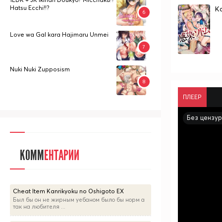
Hatsu Ecchi!!?
K
Love wa Gal kara Hajimaru Unmei
Nuki Nuki Zupposism
ПЛЕЕР
Без цензу
КОММ
ЕНТАРИИ
Cheat Item Kanrikyoku no Oshigoto EX
Был бы он не жирным уебаном было бы норм а
так на любителя ...