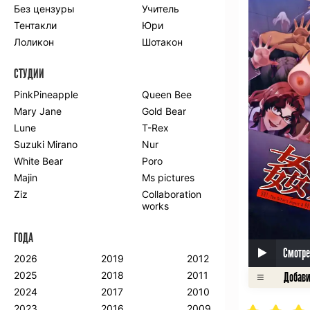
Без цензуры
Учитель
Романтика
Школа
Тентакли
Юри
Этти
Боевые
искусства
Лоликон
Шотакон
Вампиры
Военные
СТУДИИ
Гарем
Демоны
Драма
Игры
PinkPineapple
Queen Bee
Исторический
Магия
Mary Jane
Gold Bear
Фантастика
Фэнтези
Lune
T-Rex
Мистика
Попаданцы в
Suzuki Mirano
Nur
другой мир
White Bear
Poro
Хентай
Majin
Ms pictures
Ziz
Collaboration
ПО ГОДУ
works
2024
2015
2007
ГОДА
2023
2014
2006
Смотре
2022
2013
2005
2026
2019
2012
2021
2012
2004
2025
2018
2011
2020
2011
2003
2024
2017
2010
2019
2010
2002
2023
2016
2009