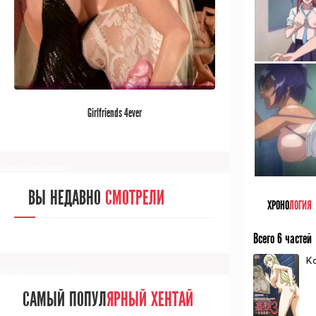
[/senpainoticeme]
САМЫЙ ПОПУЛ
ЯРНЫЙ АНИМЕ
Girlfriends 4ever
ЗА МЕСЯЦ
[senpainoticeme]
ВЫ НЕДАВНО
СМОТРЕЛИ
ХРОНО
ЛОГИЯ
Всего 6 частей
K
[/senpainoticeme]
САМЫЙ ПОПУЛ
ЯРНЫЙ ХЕНТАЙ