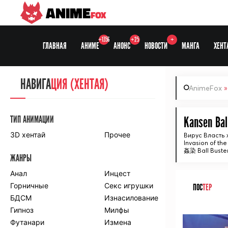
ANIME
FOX
+1356
+25
+
ГЛАВНАЯ
АНИМЕ
АНОНС
НОВОСТИ
МАНГА
ХЕНТ
НАВИГА
НАВИГА
ЦИЯ
ЦИЯ (ХЕНТАЯ)
AnimeFox
СЕЗОНЫ
ТИП АНИМАЦИИ
Kansen Bal
3D хентай
Прочее
Вирус Власть
Invasion of the
ПО ПРОЕКТАМ
姦染 Ball Buste
ЖАНРЫ
Anidub
Anilibria
Animedia
Анал
Kansai studio
Инцест
Onibaku
Горничные
Shiza project
Секс игрушки
ПОС
ТЕР
БДСМ
Изнасилование
ПО ЖАНРАМ
Гипноз
Милфы
ᅠ
Футанари
Измена
Комедия
Приключения