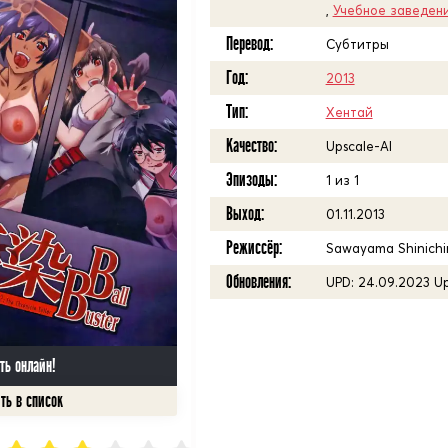
,
Учебное заведен
Перевод:
Субтитры
Год:
2013
Тип:
Хентай
Качество:
Upscale-AI
Эпизоды:
1 из 1
Выход:
01.11.2013
Режиссёр:
Sawayama Shinichi
Обновления:
UPD: 24.09.2023 Up
ть онлайн!