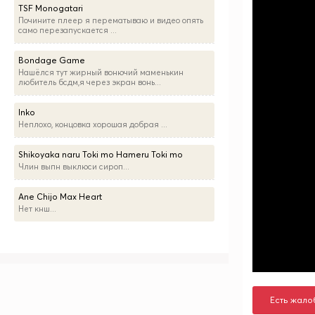
TSF Monogatari
Почините плеер я перематываю и видео опять
само перезапускается ...
Bondage Game
Нашёлся тут жирный вонючий маменькин
любитель бсдм,я через экран вонь...
Inko
Неплохо, концовка хорошая добрая ...
Shikoyaka naru Toki mo Hameru Toki mo
Члин выпн выклюси сироп...
Ane Chijo Max Heart
Нет кнш...
Есть жало