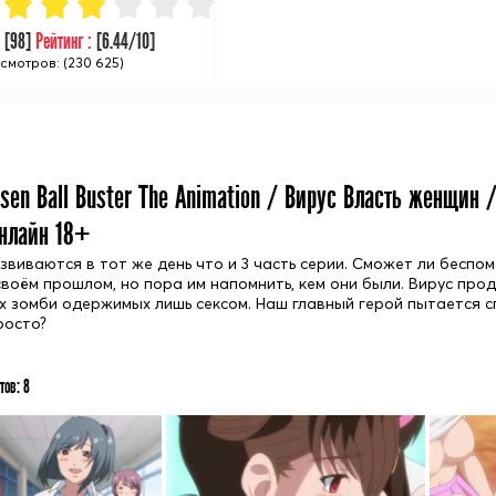
:
[
98
]
Рейтинг :
[
6.44
/10]
смотров: (230 625)
sen Ball Buster The Animation / Вирус Власть женщин
онлайн 18+
звиваются в тот же день что и 3 часть серии. Сможет ли беспо
своём прошлом, но пора им напомнить, кем они были. Вирус пр
х зомби одержимых лишь сексом. Наш главный герой пытается сп
росто?
тов:
8