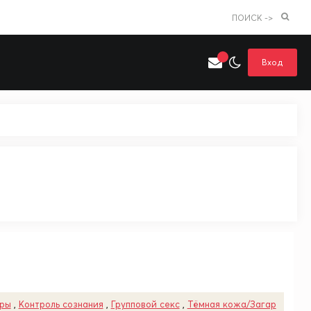
ПОИСК ->
Вход
Искать только в категории
я поиска
Аниме
Хентай
уры
,
Контроль сознания
,
Групповой секс
,
Тёмная кожа/Загар