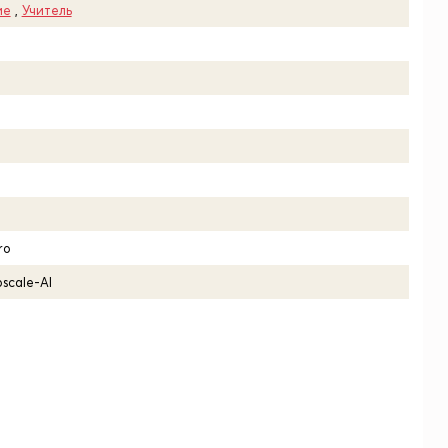
ие
,
Учитель
ro
scale-AI