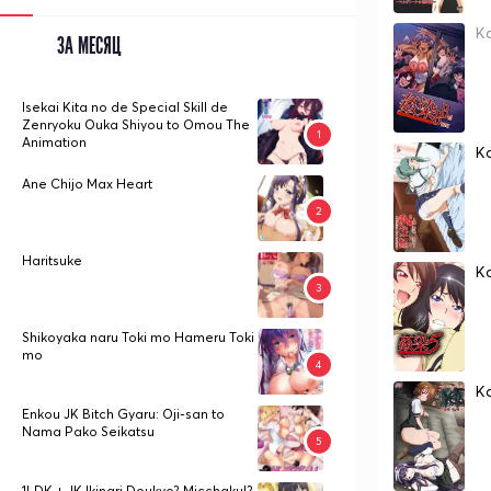
K
ЗА МЕСЯЦ
Isekai Kita no de Special Skill de
Zenryoku Ouka Shiyou to Omou The
Animation
Ka
Ane Chijo Max Heart
Haritsuke
K
Shikoyaka naru Toki mo Hameru Toki
mo
K
Enkou JK Bitch Gyaru: Oji-san to
Nama Pako Seikatsu
1LDK + JK Ikinari Doukyo? Micchaku!?