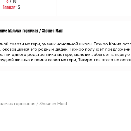
8
/ 10
Голосов:
3
име Мальчик горничная / Shounen Maid
пной смерти
матери
, ученик начальной школы
Тихиро Комия
оста
, оказавшимся его родным
дядей
, Тихиро получает предложение
ел ни одного родственника матери, мальчик забегает в первую 
рудной жизнью и помня слова матери, Тихиро так этого не остав
альчик горничная / Shounen Maid