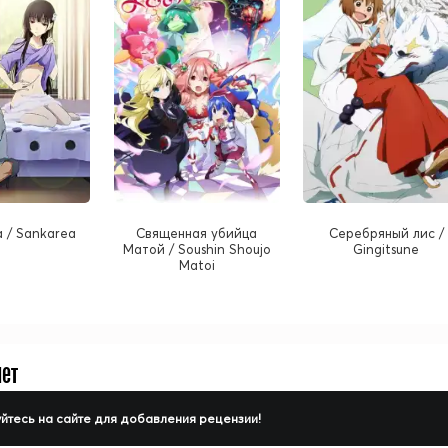
 / Sankarea
Священная убийца
Серебряный лис /
Матой / Soushin Shoujo
Gingitsune
Matoi
нет
йтесь на сайте для добавления рецензии!