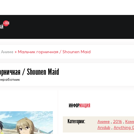
+1174
АЙ
»
Аниме
» Мальчик горничная / Shounen Maid
орничная / Shounen Maid
Выберите одну категорию дл
омработник
ᅠ
ИНФОР
МАЦИЯ
Категории:
Аниме
,
2016
,
Ком
Anidub
,
Anything 