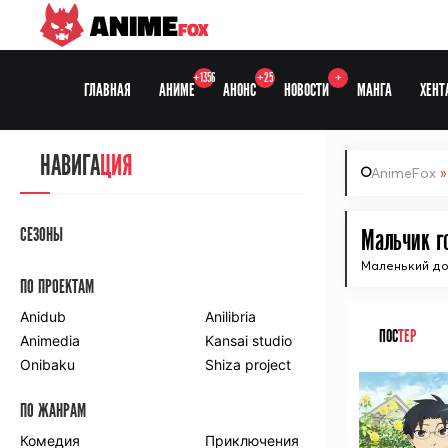
ANIME
FOX
+1356
+25
+
ГЛАВНАЯ
АНИМЕ
АНОНС
НОВОСТИ
МАНГА
ХЕНТ
НАВИГА
ЦИЯ
AnimeFox
СЕЗОНЫ
Мальчик г
Маленький д
ПО ПРОЕКТАМ
Anidub
Anilibria
ПОС
ТЕР
Animedia
Kansai studio
Onibaku
Shiza project
ПО ЖАНРАМ
Комедия
Приключения