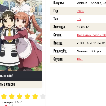
Озвучка:
Anidub - Ancord, J
Год:
2016
Тип:
TV
Эпизоды:
12 из 12
Сезон:
Весенний сезон 20
Выход:
c 08.04.2016 по 01
Режиссёр:
Ямамото Юсукэ
Студия:
8bit
ть онлайн!
осмотры: 2 657