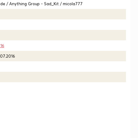
ade / Anything Group - Sad_Kit / micola777
16
.07.2016