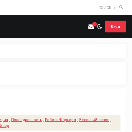
ПОИСК ->
Вход
Искать только в категории
я поиска
Аниме
Хентай
едия
,
Повседневность
,
Работа/Карьера
,
Весенний сезон
,
Group