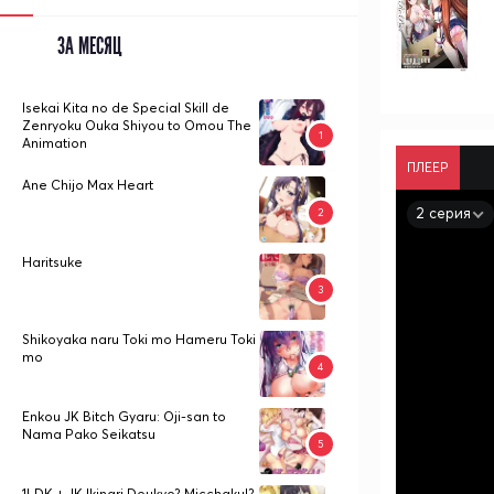
ЗА МЕСЯЦ
Isekai Kita no de Special Skill de
Zenryoku Ouka Shiyou to Omou The
Animation
ПЛЕЕР
Ane Chijo Max Heart
2 серия
Haritsuke
Shikoyaka naru Toki mo Hameru Toki
mo
Enkou JK Bitch Gyaru: Oji-san to
Nama Pako Seikatsu
1LDK + JK Ikinari Doukyo? Micchaku!?