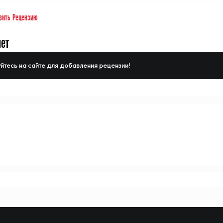
вить Рецензию
нет
йтесь на сайте для добавления рецензии!