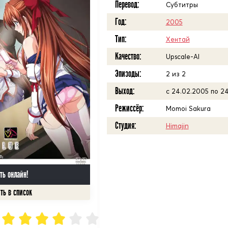
Перевод:
Субтитры
Год:
2005
Тип:
Хентай
Качество:
Upscale-AI
Эпизоды:
2 из 2
Выход:
с 24.02.2005 по 2
Режиссёр:
Momoi Sakura
Студия:
Himajin
ть онлайн!