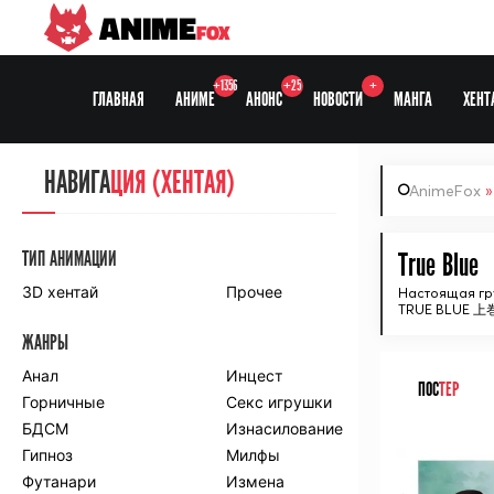
ANIME
FOX
+1356
+25
+
ГЛАВНАЯ
АНИМЕ
АНОНС
НОВОСТИ
МАНГА
ХЕНТ
НАВИГА
НАВИГА
ЦИЯ
ЦИЯ (ХЕНТАЯ)
AnimeFox
СЕЗОНЫ
ТИП АНИМАЦИИ
True Blue
3D хентай
Прочее
Настоящая гр
TRUE BLUE 上
ПО ПРОЕКТАМ
ЖАНРЫ
Anidub
Anilibria
Animedia
Анал
Kansai studio
Инцест
ПОС
ТЕР
Onibaku
Горничные
Shiza project
Секс игрушки
БДСМ
Изнасилование
ᅠ
ПО ЖАНРАМ
Гипноз
Милфы
Футанари
Измена
Комедия
Приключения