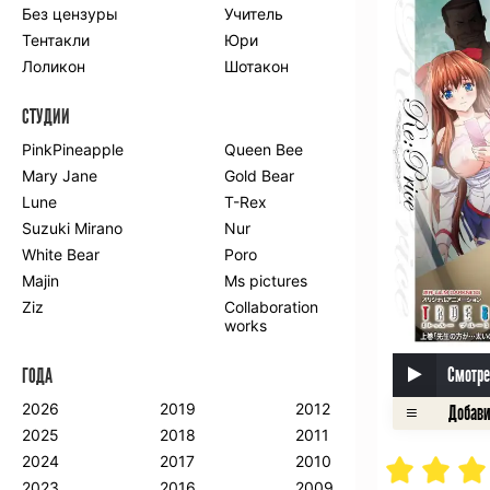
Без цензуры
Учитель
Романтика
Школа
Тентакли
Юри
Этти
Боевые
искусства
Лоликон
Шотакон
Вампиры
Военные
СТУДИИ
Гарем
Демоны
Драма
Игры
PinkPineapple
Queen Bee
Исторический
Магия
Mary Jane
Gold Bear
Фантастика
Фэнтези
Lune
T-Rex
Мистика
Попаданцы в
Suzuki Mirano
Nur
другой мир
White Bear
Poro
Хентай
Majin
Ms pictures
Ziz
Collaboration
ПО ГОДУ
works
2024
2015
2007
Смотре
ГОДА
2023
2014
2006
2022
2013
2005
2026
2019
2012
2021
2012
2004
2025
2018
2011
2020
2011
2003
2024
2017
2010
2019
2010
2002
2023
2016
2009