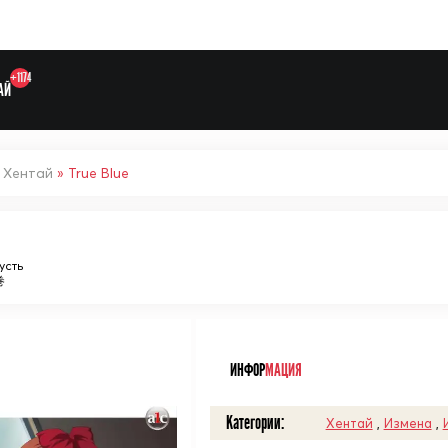
+1174
АЙ
»
Хентай
» True Blue
Выберите одну категорию дл
усть
巻
ᅠ
ИНФОР
МАЦИЯ
Категории:
Хентай
,
Измена
,