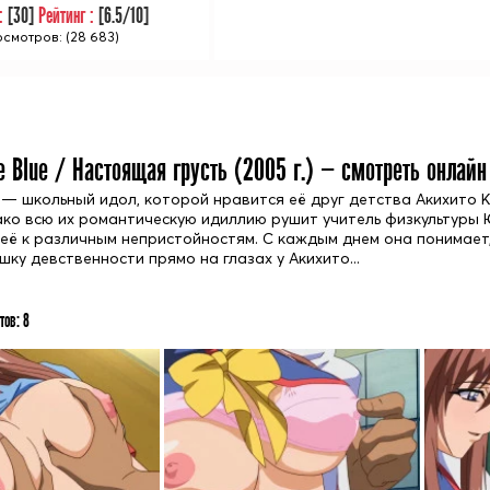
 :
[
30
]
Рейтинг :
[
6.5
/10]
смотров: (28 683)
e Blue / Настоящая грусть (
2005
г.) — смотреть онлайн
 — школьный идол, которой нравится её друг детства Акихито К
ако всю их романтическую идиллию рушит учитель физкультуры
её к различным непристойностям. С каждым днем она понимает, 
ку девственности прямо на глазах у Акихито...
тов:
8