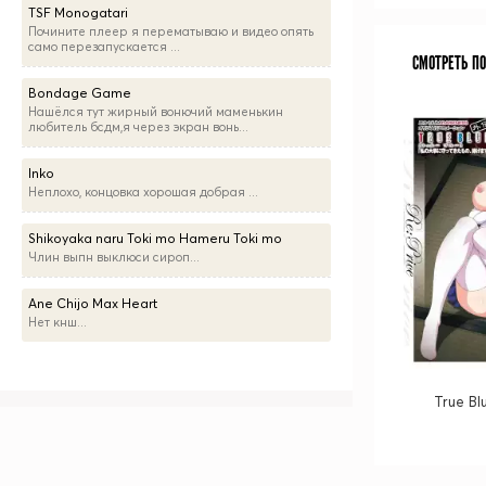
TSF Monogatari
Почините плеер я перематываю и видео опять
само перезапускается ...
СМОТРЕТЬ П
Bondage Game
Нашёлся тут жирный вонючий маменькин
любитель бсдм,я через экран вонь...
Inko
Неплохо, концовка хорошая добрая ...
Shikoyaka naru Toki mo Hameru Toki mo
Члин выпн выклюси сироп...
Ane Chijo Max Heart
Нет кнш...
True Bl