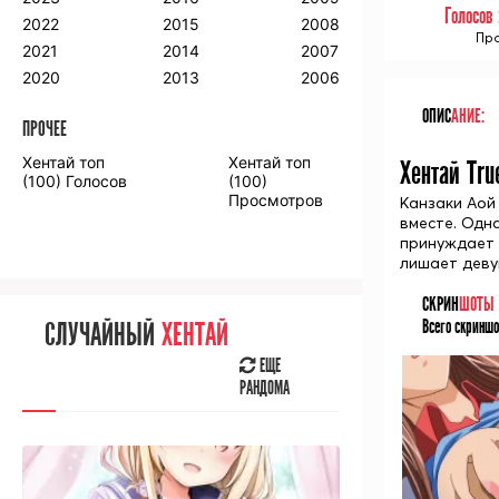
Голосов
2018
2009
2001
2022
2015
2008
Про
2017
2008
2000
2021
2014
2007
2016
2020
2013
2006
ОПИС
АНИЕ:
ПРОЧЕЕ
ПРОЧЕЕ
Хентай топ
Хентай топ
Хентай Tru
Аниме фильмы
Аниме OVA
(100) Голосов
(100)
Просмотров
Канзаки Аой
вместе. Одн
принуждает 
лишает девуш
СКРИН
ШОТЫ
СЛУЧАЙНОЕ
АНИМЕ
Всего скриншо
СЛУЧАЙНЫЙ
ХЕНТАЙ
ЕЩЕ
РАНДОМА
ЕЩЕ
РАНДОМА
[senpainoticeme]
ВЫ НЕДАВНО
СМОТРЕЛИ