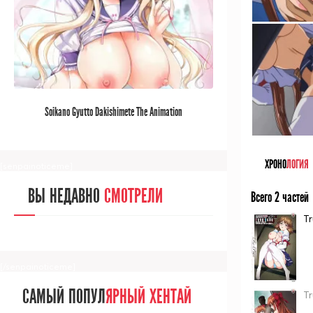
[/senpainoticeme]
САМЫЙ ПОПУЛ
ЯРНЫЙ АНИМЕ
Soikano Gyutto Dakishimete The Animation
ЗА МЕСЯЦ
ХРОНО
ЛОГИЯ
[senpainoticeme]
ВЫ НЕДАВНО
СМОТРЕЛИ
Всего 2 частей
Tr
[/senpainoticeme]
САМЫЙ ПОПУЛ
ЯРНЫЙ ХЕНТАЙ
Tr