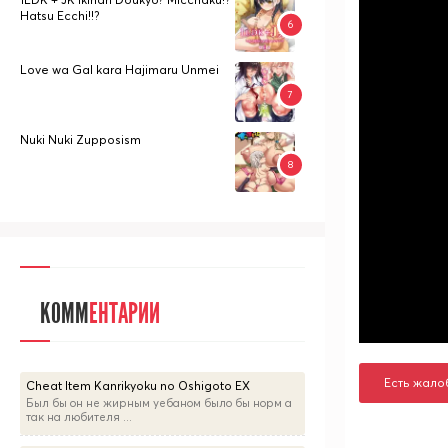
Hatsu Ecchi!!?
Love wa Gal kara Hajimaru Unmei
Nuki Nuki Zupposism
КОММ
ЕНТАРИИ
Есть жало
Cheat Item Kanrikyoku no Oshigoto EX
Был бы он не жирным уебаном было бы норм а
так на любителя ...