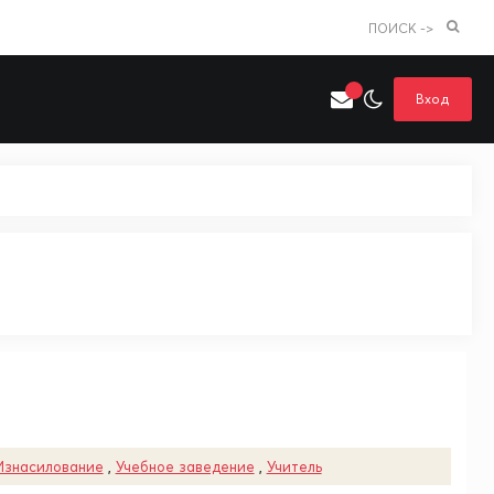
ПОИСК ->
Вход
Искать только в категории
я поиска
Аниме
Хентай
Изнасилование
,
Учебное заведение
,
Учитель