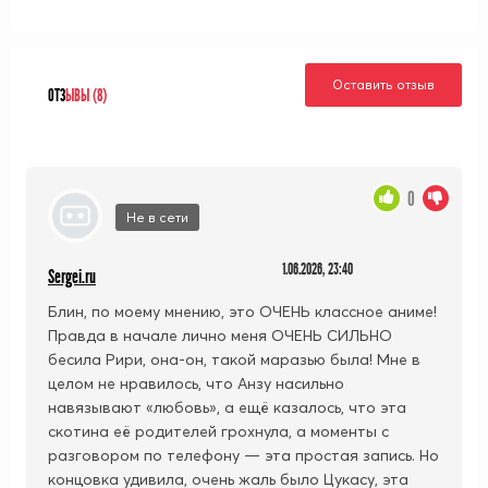
Оставить отзыв
ОТЗ
ЫВЫ (8)
0
Не в сети
1.06.2026, 23:40
Sergei.ru
Блин, по моему мнению, это ОЧЕНЬ классное аниме!
Правда в начале лично меня ОЧЕНЬ СИЛЬНО
бесила Рири, она-он, такой маразью была! Мне в
целом не нравилось, что Анзу насильно
навязывают «любовь», а ещё казалось, что эта
скотина её родителей грохнула, а моменты с
разговором по телефону — эта простая запись. Но
концовка удивила, очень жаль было Цукасу, эта