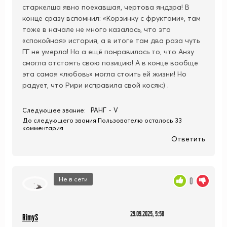
старкелша явно поехавшая, чертова яндэра! В
конце сразу вспомнил: «Корзинку с фруктами», там
тоже в начале не много казалось, что эта
«спокойная» история, а в итоге там два раза чуть
ГГ не умерла! Но а ещё понравилось то, что Анзу
смогла отстоять свою позицию! А в конце вообще
эта самая «любовь» могла стоить ей жизни! Но
радует, что Рири исправила свой косяк:) .
РАНГ - V
Следующее звание:
До следующего звания Пользователю осталось 33
комментария
Ответить
Не в сети
0
29.09.2025, 5:58
RimyS