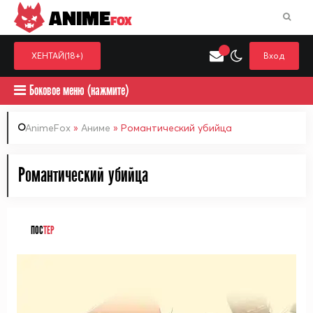
ANIME
FOX
ХЕНТАЙ(18+)
Вход
Боковое меню (нажмите)
AnimeFox
»
Аниме
» Романтический убийца
Искать только в категор
Романтический убийца
Выберите одну категорию для поиска
Аниме
Хент
ПОС
ТЕР