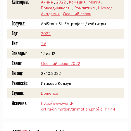
Категории:
Аниме
,
2022
,
Комедия
,
Магия
,
Повседневность
,
Романтика
,
Школа/
Академия
,
Осенний сезон
Озвучка:
AniStar / SHIZA-project / субтитры
Год:
2022
Тип:
TV
Эпизоды:
12 из 12
Сезон:
Осенний сезон 2022
Выход:
27.10.2022
Режиссёр:
Итикава Кадзуя
Студия:
Domerica
Источник:
http://www.world-
art.ru/animation/animation.php?id=11444