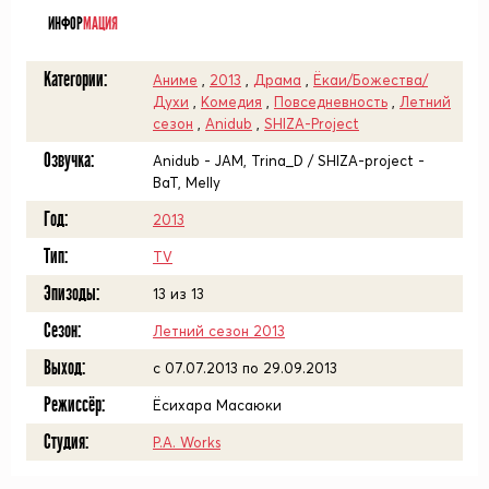
ИНФОР
МАЦИЯ
Категории:
Аниме
,
2013
,
Драма
,
Ёкаи/Божества/
Духи
,
Комедия
,
Повседневность
,
Летний
сезон
,
Anidub
,
SHIZA-Project
Озвучка:
Anidub - JAM, Trina_D / SHIZA-project -
BaT, Melly
Год:
2013
Тип:
TV
Эпизоды:
13 из 13
Сезон:
Летний сезон 2013
Выход:
c 07.07.2013 по 29.09.2013
Режиссёр:
Ёсихара Масаюки
Студия:
P.A. Works