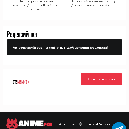
Питер Грилл и время
Песня любви одному пилоту
мудреца / Peter Grill to Kenja
/ Toaru Hikuushi e no Koiuta
no Jikan
Рецензий нет
Авторизируйтесь на сайте для добавления рецензии!
Оставить отзыв
ОТЗ
ЫВЫ (0)
ANIME
FOX
AnimeFox
|
Terms of Service -> TOS