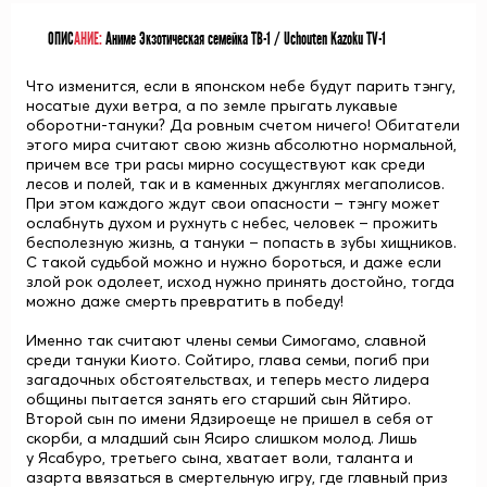
ОПИС
АНИЕ:
Аниме Экзотическая семейка TB-1 / Uchouten Kazoku TV-1
Что изменится, если в японском небе будут парить тэнгу,
носатые духи ветра, а по земле прыгать лукавые
оборотни-тануки? Да ровным счетом ничего! Обитатели
этого мира считают свою жизнь абсолютно нормальной,
причем все три расы мирно сосуществуют как среди
лесов и полей, так и в каменных джунглях мегаполисов.
При этом каждого ждут свои опасности – тэнгу может
ослабнуть духом и рухнуть с небес, человек – прожить
бесполезную жизнь, а тануки – попасть в зубы хищников.
С такой судьбой можно и нужно бороться, и даже если
злой рок одолеет, исход нужно принять достойно, тогда
можно даже смерть превратить в победу!
Именно так считают члены семьи Симогамо, славной
среди тануки Киото.
Сойтиро
, глава семьи, погиб при
загадочных обстоятельствах, и теперь место лидера
общины пытается занять его старший сын
Яйтиро
.
Второй сын по имени
Ядзиро
еще не пришел в себя от
скорби, а младший сын
Ясиро
слишком молод. Лишь
у
Ясабуро
, третьего сына, хватает воли, таланта и
азарта ввязаться в смертельную игру, где главный приз