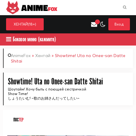
ANIME
FOX
ХЕНТАЙ(18+)
Вход
Боковое меню (нажмите)
AnimeFox
»
Хентай
» Showtime! Uta no Onee-san Datte
Shitai
Искать только в категор
Выберите одну категорию для поиска
Аниме
Хент
Showtime! Uta no Onee-san Datte Shitai
Шоутайм! Хочу быть с поющей сестричкой
Show Time!
しょうたいむ! ~歌のお姉さんだってしたい~
ПОС
ТЕР
ᅠ