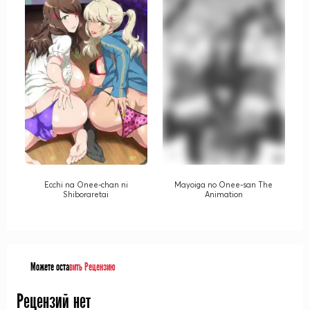
Ecchi na Onee-chan ni
Mayoiga no Onee-san The
Shiboraretai
Animation
Можете оста
вить Рецензию
Рецензий нет