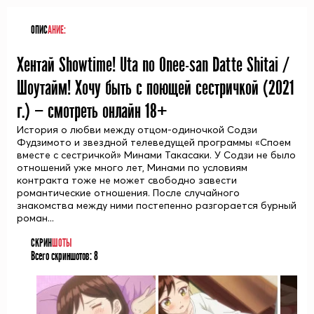
ОПИС
АНИЕ:
Хентай Showtime! Uta no Onee-san Datte Shitai /
Шоутайм! Хочу быть с поющей сестричкой (
2021
г.) — смотреть онлайн 18+
История о любви между отцом-одиночкой Содзи
Фудзимото и звездной телеведущей программы «Споем
вместе с сестричкой» Минами Такасаки. У Содзи не было
отношений уже много лет, Минами по условиям
контракта тоже не может свободно завести
романтические отношения. После случайного
знакомства между ними постепенно разгорается бурный
роман...
СКРИН
ШОТЫ
Всего скриншотов:
8