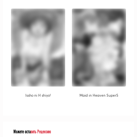
Issho ni H shiyo!
Maid in Heaven SuperS
Можете оста
вить Рецензию