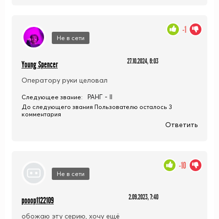
-1
Не в сети
27.10.2024, 6:03
Young Spencer
Оператору руки целовал
РАНГ - II
Следующее звание:
До следующего звания Пользователю осталось 3
комментария
Ответить
-10
Не в сети
2.09.2023, 7:40
pooop1122109
обожаю эту серию, хочу ещё