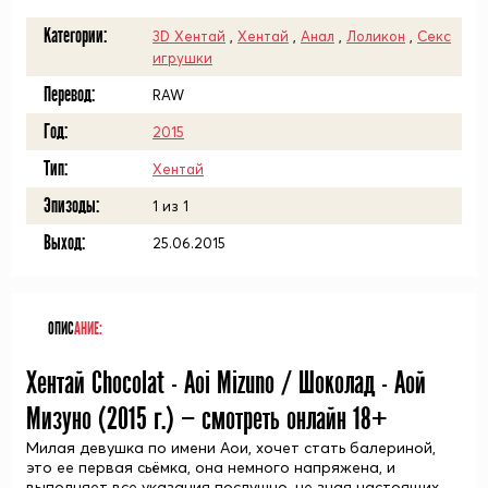
Категории:
3D Хентай
,
Хентай
,
Анал
,
Лоликон
,
Секс
игрушки
Перевод:
RAW
Год:
2015
Тип:
Хентай
Эпизоды:
1 из 1
Выход:
25.06.2015
ОПИС
АНИЕ:
Хентай Chocolat - Aoi Mizuno / Шоколад - Аой
Мизуно (
2015
г.) — смотреть онлайн 18+
Милая девушка по имени Аои, хочет стать балериной,
это ее первая сьёмка, она немного напряжена, и
выполняет все указания послушно ,не зная настоящих