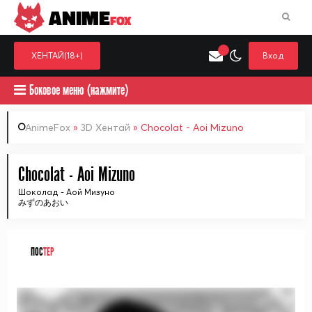
ANIME
FOX
ХЕНТАЙ(18+)
Вход
Боковое меню (нажмите)
AnimeFox
»
3D Хентай
» Chocolat - Aoi Mizuno
Искать только в категор
Chocolat - Aoi Mizuno
Выберите одну категорию для поиска
Аниме
Хент
Шоколад - Аой Мизуно
みずのあおい
ПОС
ТЕР
ᅠ