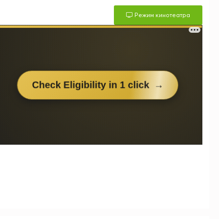
Режим кинотеатра
м