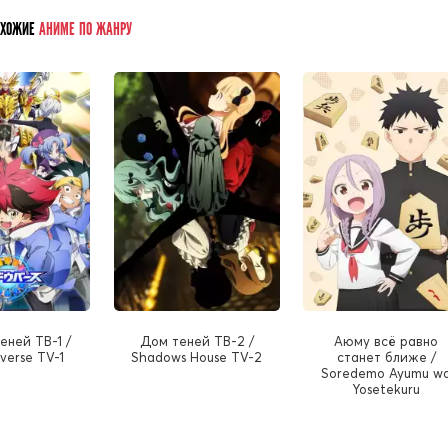
ОХОЖИЕ
АНИМЕ ПО ЖАНРУ
еней ТВ-1 /
Дом теней ТВ-2 /
Аюму всё равно
erse TV-1
Shadows House TV-2
станет ближе /
Soredemo Ayumu w
Yosetekuru