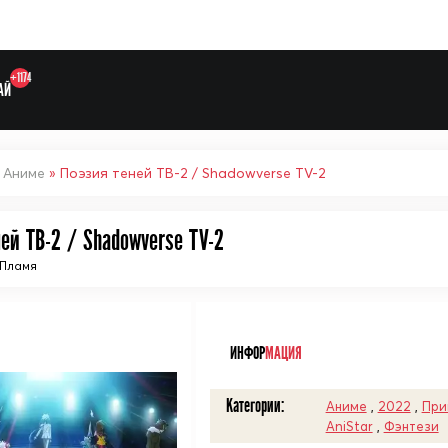
+1174
АЙ
»
Аниме
» Поэзия теней ТВ-2 / Shadowverse TV-2
ей ТВ-2 / Shadowverse TV-2
Выберите одну категорию дл
 Пламя
ᅠ
ИНФОР
МАЦИЯ
Категории:
Аниме
,
2022
,
При
AniStar
,
Фэнтези