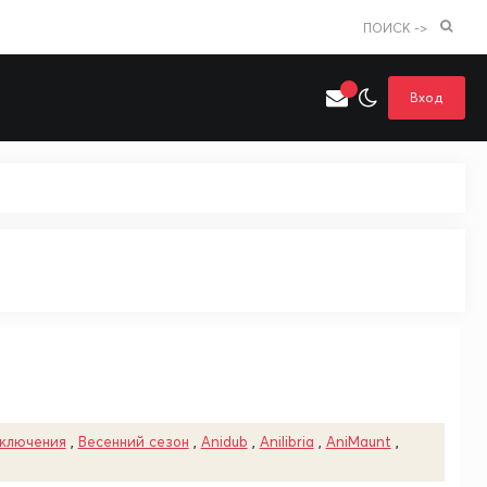
ПОИСК ->
Вход
Искать только в категории
я поиска
Аниме
Хентай
ключения
,
Весенний сезон
,
Anidub
,
Anilibria
,
AniMaunt
,