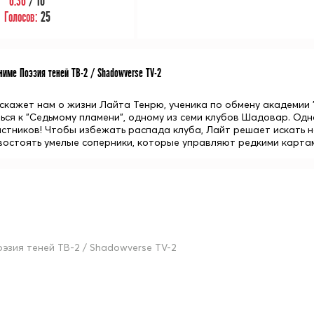
6.36
/ 10
Голосов:
25
име Поэзия теней ТВ-2 / Shadowverse TV-2
скажет нам о жизни Лайта Тенрю, ученика по обмену академии "
ься к "Седьмому пламени", одному из семи клубов Шадовар. Од
стников! Чтобы избежать распада клуба, Лайт решает искать но
востоять умелые соперники, которые управляют редкими карта
оэзия теней ТВ-2 / Shadowverse TV-2