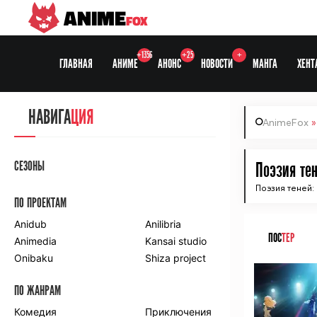
ANIME
FOX
+1356
+25
+
ГЛАВНАЯ
АНИМЕ
АНОНС
НОВОСТИ
МАНГА
ХЕНТ
НАВИГА
ЦИЯ
AnimeFox
СЕЗОНЫ
Поэзия тен
Поэзия теней:
ПО ПРОЕКТАМ
Anidub
Anilibria
ПОС
ТЕР
Animedia
Kansai studio
Onibaku
Shiza project
ПО ЖАНРАМ
Комедия
Приключения