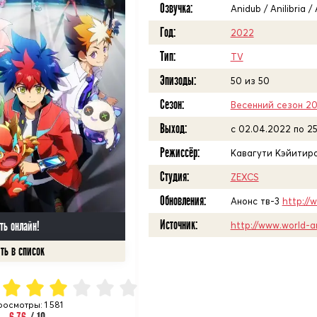
Озвучка:
Anidub / Anilibria 
Год:
2022
Тип:
TV
Эпизоды:
50 из 50
Сезон:
Весенний сезон 2
Выход:
c 02.04.2022 по 2
Режиссёр:
Кавагути Кэйитир
Студия:
ZEXCS
Обновления:
Анонс тв-3
http://
Источник:
ть онлайн!
http://www.world-a
росмотры: 1 581