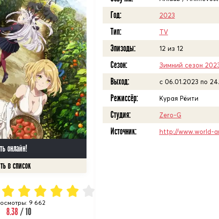
Год:
2023
Тип:
TV
Эпизоды:
12 из 12
Сезон:
Зимний сезон 202
Выход:
c 06.01.2023 по 24
Режиссёр:
Курая Рёити
Студия:
Zero-G
Источник:
http://www.world-a
ть онлайн!
осмотры: 9 662
8.38
/ 10