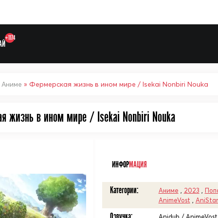
+1174
АЙ
»
Аниме
» Фермерская жизнь в ином мире / Isekai Nonbiri Nouka
я жизнь в ином мире / Isekai Nonbiri Nouka
ᅠ
ИНФОР
МАЦИЯ
Выберите одну категорию дл
Категории:
Аниме
,
2023
,
Поп
AnimeVost
,
AniSta
Озвучка:
Anidub / AnimeVost