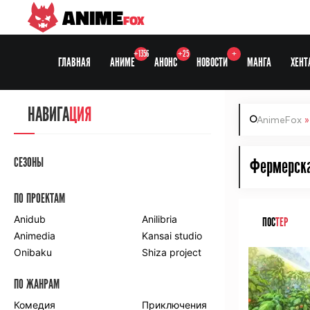
ANIME
FOX
+1356
+25
+
ГЛАВНАЯ
АНИМЕ
АНОНС
НОВОСТИ
МАНГА
ХЕНТ
НАВИГА
ЦИЯ
AnimeFox
СЕЗОНЫ
Фермерска
ПО ПРОЕКТАМ
Anidub
Anilibria
ПОС
ТЕР
Animedia
Kansai studio
Onibaku
Shiza project
ПО ЖАНРАМ
Комедия
Приключения