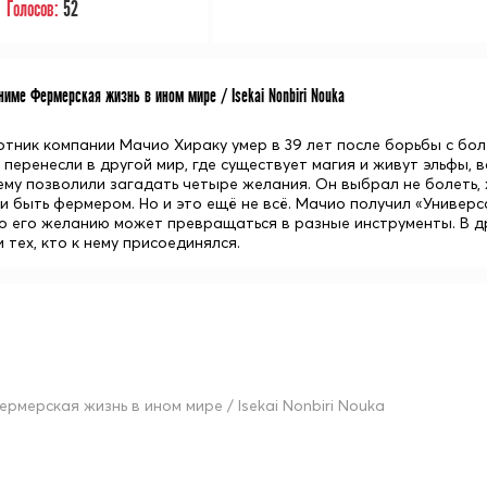
Голосов:
52
име Фермерская жизнь в ином мире / Isekai Nonbiri Nouka
тник компании Мачио Хираку умер в 39 лет после борьбы с боле
 перенесли в другой мир, где существует магия и живут эльфы,
ему позволили загадать четыре желания. Он выбрал не болеть, 
 и быть фермером. Но и это ещё не всё. Мачио получил «Универ
по его желанию может превращаться в разные инструменты. В д
 тех, кто к нему присоединялся.
ермерская жизнь в ином мире / Isekai Nonbiri Nouka