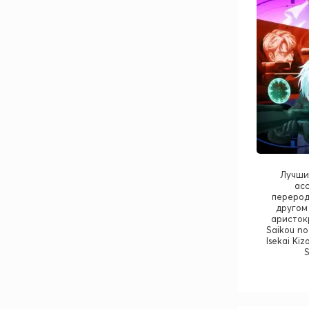
Лучши
асс
перерод
другом
аристок
Saikou no
Isekai Kiz