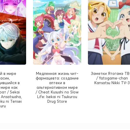
й в мире
Медленная жизнь чит-
Заметки Ятогамэ ТВ
асин,
фармацевта: создание
/ Yatogame-chan
ившийся в
аптеки в
Kansatsu Nikki TV-3
 мире как
альтернативном мире
рат / Sekai
/ Cheat Kusushi no Slow
 Ansatsusha,
Life: Isekai ni Tsukurou
oku ni Tensei
Drug Store
Suru