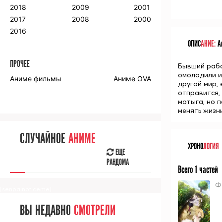
2018
2009
2001
2017
2008
2000
2016
ОПИС
АНИЕ:
Ан
ПРОЧЕЕ
Бывший рабо
омолодили и
Аниме фильмы
Аниме OVA
другой мир, 
отправится,
мотыга, но 
менять жизни
СЛУЧАЙНОЕ
АНИМЕ
ХРОНО
ЛОГИЯ
ЕЩЕ
РАНДОМА
Всего 1 частей
Ф
[senpainoticeme]
ВЫ НЕДАВНО
СМОТРЕЛИ