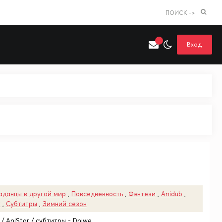
ПОИСК ->
Вход
Искать только в категории
я поиска
Аниме
Хентай
аданцы в другой мир
,
Повседневность
,
Фэнтези
,
Anidub
,
r
,
Субтитры
,
Зимний сезон
 / AniStar / субтитры - Dniwe