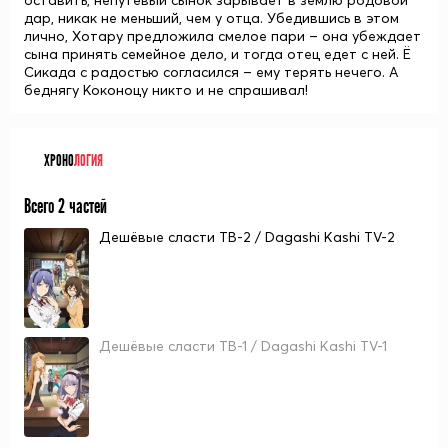
оставить, непутевый сынок зарывает в землю родовой
дар, никак не меньший, чем у отца. Убедившись в этом
лично, Хотару предложила смелое пари – она убеждает
сына принять семейное дело, и тогда отец едет с ней. Ё
Сикада с радостью согласился – ему терять нечего. А
беднягу Коконоцу никто и не спрашивал!
ХРОНО
ЛОГИЯ
Всего 2 частей
Дешёвые сласти ТВ-2 / Dagashi Kashi TV-2
Дешёвые сласти ТВ-1 / Dagashi Kashi TV-1