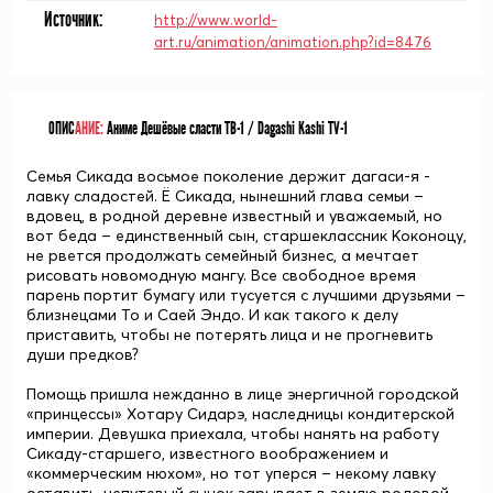
Источник:
http://www.world-
art.ru/animation/animation.php?id=8476
ОПИС
АНИЕ:
Аниме Дешёвые сласти ТВ-1 / Dagashi Kashi TV-1
Семья Сикада восьмое поколение держит дагаси-я -
лавку сладостей. Ё Сикада, нынешний глава семьи –
вдовец, в родной деревне известный и уважаемый, но
вот беда – единственный сын, старшеклассник Коконоцу,
не рвется продолжать семейный бизнес, а мечтает
рисовать новомодную мангу. Все свободное время
парень портит бумагу или тусуется с лучшими друзьями –
близнецами То и Саей Эндо. И как такого к делу
приставить, чтобы не потерять лица и не прогневить
души предков?
Помощь пришла нежданно в лице энергичной городской
«принцессы» Хотару Сидарэ, наследницы кондитерской
империи. Девушка приехала, чтобы нанять на работу
Сикаду-старшего, известного воображением и
«коммерческим нюхом», но тот уперся – некому лавку