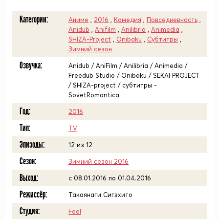
Категории:
Аниме
,
2016
,
Комедия
,
Повседневность
,
Anidub
,
Anifilm
,
Anilibria
,
Animedia
,
SHIZA-Project
,
Onibaku
,
Субтитры
,
Зимний сезон
Озвучка:
Anidub / AniFilm / Anilibria / Animedia /
Freedub Studio / Onibaku / SEKAI PROJECT
/ SHIZA-project / субтитры -
SovetRomantica
Год:
2016
Тип:
TV
Эпизоды:
12 из 12
Сезон:
Зимний сезон 2016
Выход:
c 08.01.2016 по 01.04.2016
Режиссёр:
Такаянаги Сигэхито
Студия:
Feel