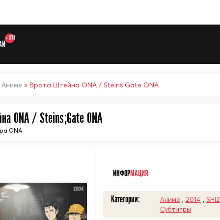
+1174
АЙ
»
Аниме
» Врата Штейна ONA / Steins;Gate ONA
на ONA / Steins;Gate ONA
Выберите одну категорию дл
ера ONA
ᅠ
ИНФОР
МАЦИЯ
Категории:
Аниме
,
2014
,
SHIZ
Субтитры