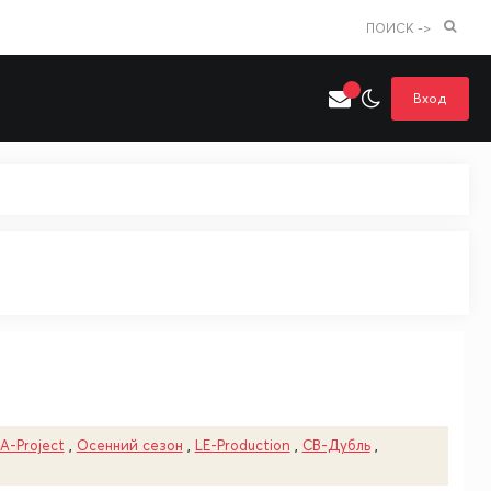
ПОИСК ->
Вход
Искать только в категории
я поиска
Аниме
Хентай
A-Project
,
Осенний сезон
,
LE-Production
,
СВ-Дубль
,