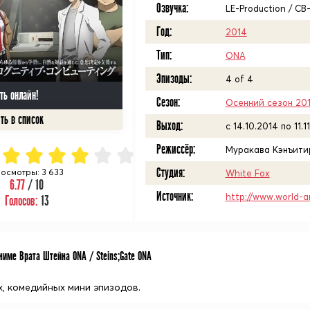
Озвучка:
LE-Production / СВ
Год:
2014
Тип:
ONA
Эпизоды:
4 of 4
ть онлайн!
Сезон:
Осенний сезон 20
Выход:
c 14.10.2014 по 11.1
Режиссёр:
Муракава Кэнъити
Студия:
осмотры: 3 633
White Fox
6.77
/ 10
Источник:
http://www.world-a
Голосов:
13
име Врата Штейна ONA / Steins;Gate ONA
х, комедийных мини эпизодов.