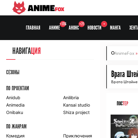
ANIME
FOX
+1356
+25
+
ГЛАВНАЯ
АНИМЕ
АНОНС
НОВОСТИ
МАНГА
ХЕНТ
НАВИГА
ЦИЯ
AnimeFox
СЕЗОНЫ
Врата Штей
Врата Штайн
ПО ПРОЕКТАМ
Anidub
Anilibria
ПОС
ТЕР
Animedia
Kansai studio
Onibaku
Shiza project
ПО ЖАНРАМ
Комедия
Приключения