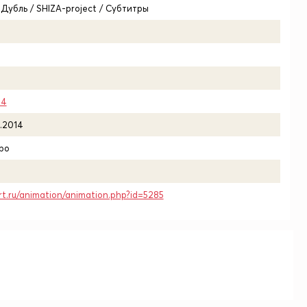
-Дубль / SHIZA-project / Субтитры
14
1.2014
ро
rt.ru/animation/animation.php?id=5285