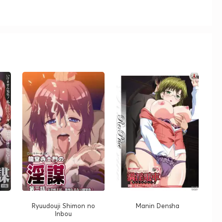
м
Ryuudouji Shimon no
Manin Densha
Inbou