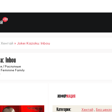
+1174
АЙ
»
Хентай
» Jokei Kazoku: Inbou
u: Inbou
Выберите одну категорию дл
я / Распутные
 Feminine Family
~
ᅠ
ИНФОР
МАЦИЯ
Категории:
Хентай
,
Без ценз