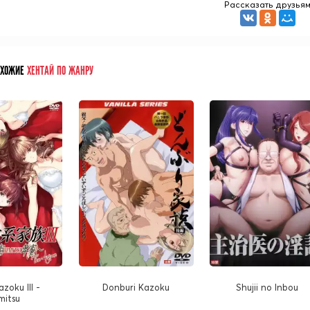
Рассказать друзья
ОХОЖИЕ
ХЕНТАЙ ПО ЖАНРУ
azoku III -
Donburi Kazoku
Shujii no Inbou
mitsu