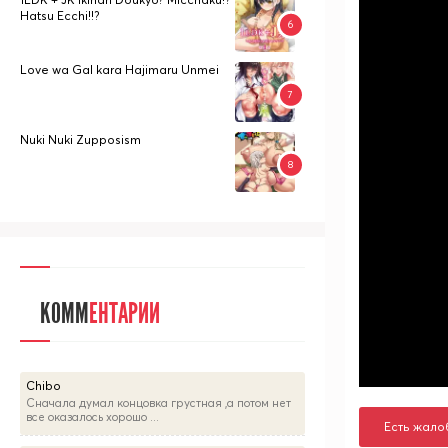
Hatsu Ecchi!!?
Love wa Gal kara Hajimaru Unmei
Nuki Nuki Zupposism
КОММ
ЕНТАРИИ
Chibo
Сначала думал концовка грустная ,а потом нет
все оказалось хорошо ...
Есть жало