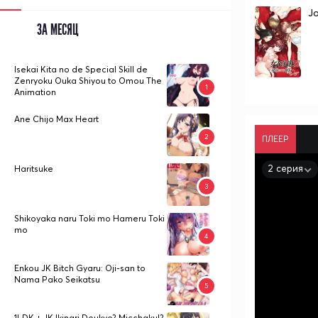
Jo
ЗА МЕСЯЦ
Isekai Kita no de Special Skill de
Zenryoku Ouka Shiyou to Omou The
Animation
Ane Chijo Max Heart
ПЛЕЕР
2 серия
Haritsuke
Shikoyaka naru Toki mo Hameru Toki
mo
Enkou JK Bitch Gyaru: Oji-san to
Nama Pako Seikatsu
1LDK + JK Ikinari Doukyo? Micchaku!?