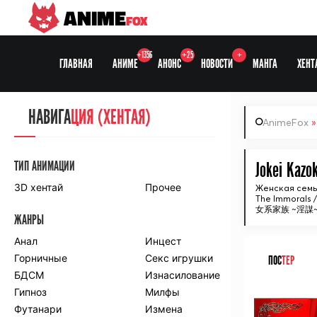
ANIME
FOX
+1356
+25
+
ГЛАВНАЯ
АНИМЕ
АНОНС
НОВОСТИ
МАНГА
ХЕНТ
НАВИГА
НАВИГА
ЦИЯ
ЦИЯ (ХЕНТАЯ)
AnimeFox
СЕЗОНЫ
ТИП АНИМАЦИИ
Jokei Kazok
3D хентай
Прочее
Женская семь
The Immorals /
ПО ПРОЕКТАМ
女系家族 ~淫謀
ЖАНРЫ
Anidub
Anilibria
Animedia
Анал
Kansai studio
Инцест
Onibaku
Горничные
Shiza project
Секс игрушки
ПОС
ТЕР
БДСМ
Изнасилование
ПО ЖАНРАМ
Гипноз
Милфы
ᅠ
Футанари
Измена
Комедия
Приключения