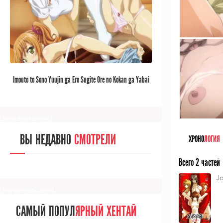
[/senpainoticeme]
САМЫЙ ПОПУЛ
ЯРНЫЙ АНИМЕ
Imouto to Sono Yuujin ga Ero Sugite Ore no Kokan ga Yabai
ЗА МЕСЯЦ
[senpainoticeme]
ВЫ НЕДАВНО
СМОТРЕЛИ
ХРОНО
ЛОГИЯ
Всего 2 частей
Jo
[/senpainoticeme]
САМЫЙ ПОПУЛ
ЯРНЫЙ ХЕНТАЙ