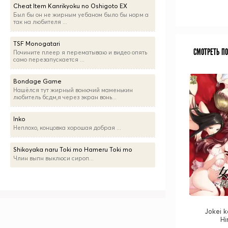
Cheat Item Kanrikyoku no Oshigoto EX
Был бы он не жирным уебаном было бы норм а
так на любителя ...
TSF Monogatari
СМОТРЕТЬ П
Почините плеер я перематываю и видео опять
само перезапускается ...
Bondage Game
Нашёлся тут жирный вонючий маменькин
любитель бсдм,я через экран вонь...
Inko
Неплохо, концовка хорошая добрая ...
Shikoyaka naru Toki mo Hameru Toki mo
Члин выпн выклюси сироп...
Jokei k
Hi