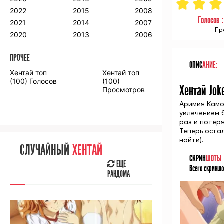
2018
2009
2001
2022
2015
2008
Голосов 
2017
2008
2000
2021
2014
2007
Пр
2016
2020
2013
2006
ПРОЧЕЕ
ПРОЧЕЕ
ОПИС
АНИЕ:
Хентай топ
Хентай топ
Аниме фильмы
Аниме OVA
(100) Голосов
(100)
Хентай Jok
Просмотров
Аримия Камо
увлечением 
раз и потер
Теперь оста
СЛУЧАЙНОЕ
АНИМЕ
найти).
СЛУЧАЙНЫЙ
ХЕНТАЙ
ЕЩЕ
СКРИН
ШОТЫ
РАНДОМА
ЕЩЕ
Всего скриншо
РАНДОМА
[senpainoticeme]
ВЫ НЕДАВНО
СМОТРЕЛИ