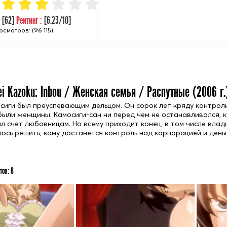
:
[
62
]
Рейтинг :
[
6.23
/10]
осмотров: (96 115)
ei Kazoku: Inbou / Женская семья / Распутные (
2006
г.
сиги был преуспевающим дельцом. Он сорок лет кряду контроли
были женщины. Камосиги-сан ни перед чем не останавливался, 
ял счет любовницам. Но всему приходит конец, в том числе влад
лось решить, кому достанется контроль над корпорацией и день
тов:
8