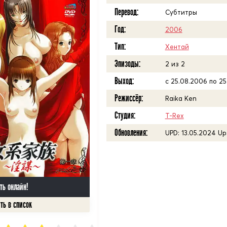
Перевод:
Субтитры
Год:
2006
Тип:
Хентай
Эпизоды:
2 из 2
Выход:
с 25.08.2006 по 25
Режиссёр:
Raika Ken
Студия:
T-Rex
Обновления:
UPD: 13.05.2024 Up
ть онлайн!