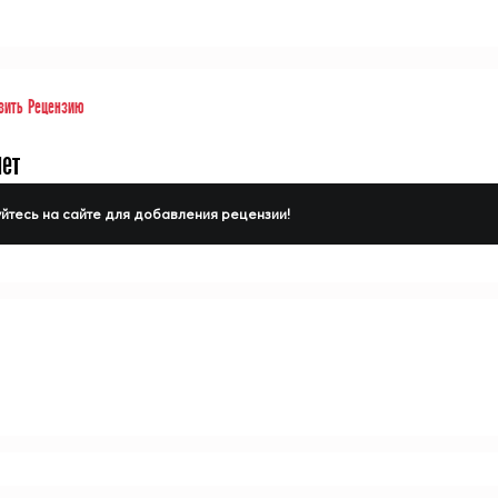
вить Рецензию
нет
йтесь на сайте для добавления рецензии!