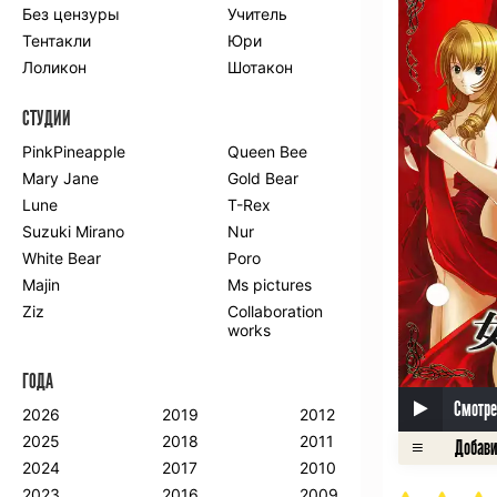
Без цензуры
Учитель
Романтика
Школа
Тентакли
Юри
Этти
Боевые
искусства
Лоликон
Шотакон
Вампиры
Военные
СТУДИИ
Гарем
Демоны
Драма
Игры
PinkPineapple
Queen Bee
Исторический
Магия
Mary Jane
Gold Bear
Фантастика
Фэнтези
Lune
T-Rex
Мистика
Попаданцы в
Suzuki Mirano
Nur
другой мир
White Bear
Poro
Хентай
Majin
Ms pictures
Ziz
Collaboration
ПО ГОДУ
works
2024
2015
2007
ГОДА
2023
2014
2006
2022
2013
2005
Смотре
2026
2019
2012
2021
2012
2004
2025
2018
2011
2020
2011
2003
2024
2017
2010
2019
2010
2002
2023
2016
2009