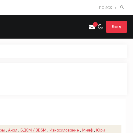
ПОИСК ->
Вход
Искать только в категории
я поиска
Аниме
Хентай
уры
,
Анал
,
БДСМ / BDSM
,
Изнасилование
,
Милф
,
Юри