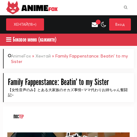
ANIME
FOX
ХЕНТАЙ(18+)
Вход
Боковое меню (нажмите)
AnimeFox
»
Хентай
» Family Fappenstance: Beatin' to my
Sister
Искать только в категор
Выберите одну категорию для поиска
Аниме
Хент
Family Fappenstance: Beatin' to my Sister
【女性音声のみ】とある大家族のオカズ事情~ママ代わりお姉ちゃん奮闘
記~
ПОС
ТЕР
ᅠ