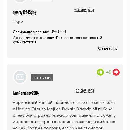
20.10.2025, 19:38
qwerty12345ghg
Норм
РАНГ - II
Следующее звание:
До следующего звания Пользователю осталось 3
комментария
Ответить
+3
Не в сети
7.01.2025, 16:36
IvanRomanov2904
Нормальный хентай, правда то, что его связывают
с Uchi no Otouto Maji de Dekain Dakedo Mi ni Konai
очень бля странно,
никаких совпадений по сюжету
и хронологии, просто героиня похожа
, (тем более
нах ей брат её подруги, если у неё своих три