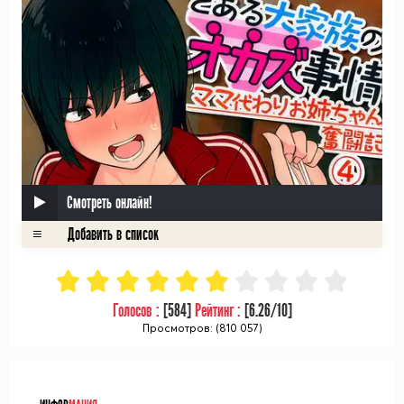
Смотреть онлайн!
Голосов :
[
584
]
Рейтинг :
[
6.26
/10]
Просмотров: (810 057)
ᅠ