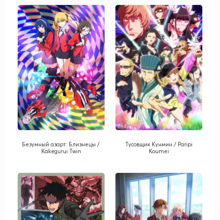
Безумный азарт: Близнецы /
Тусовщик Кунмин / Paripi
Kakegurui Twin
Koumei