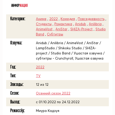
ИНФОР
МАЦИЯ
Категории:
Аниме
,
2022
,
Комедия
,
Повседневность
,
Студенты
,
Романтика
,
Anidub
,
Anilibria
,
AnimeVost
,
AniStar
,
SHIZA-Project
,
Studio
Band
,
Субтитры
Озвучка:
Anidub / Anilibria / AnimeVost / AniStar /
LampStudio / Shikoku Studio / SHIZA-
project / Studio Band / Ушастая озвучка /
субтитры - Crunchyroll, Ушастая озвучка
Год:
2022
Тип:
TV
Эпизоды:
12 из 12
Сезон:
Осенний сезон 2022
Выход:
c 01.10.2022 по 24.12.2022
Режиссёр:
Миура Кадзуя