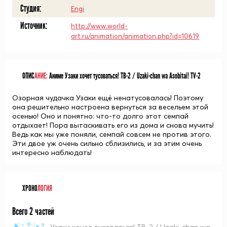
Студия:
Engi
Источник:
http://www.world-
art.ru/animation/animation.php?id=10619
ОПИС
АНИЕ:
Аниме Узаки хочет тусоваться! ТВ-2 / Uzaki-chan wa Asobitai! TV-2
Озорная чудачка Узаки ещё ненатусовалась! Поэтому
она решительно настроена вернуться за весельем этой
осенью! Оно и понятно: что-то долго этот семпай
отдыхает! Пора вытаскивать его из дома и снова мучить!
Ведь как мы уже поняли, семпай совсем не против этого.
Эти двое уж очень сильно сблизились, и за этим очень
интересно наблюдать!
ХРОНО
ЛОГИЯ
Всего 2 частей