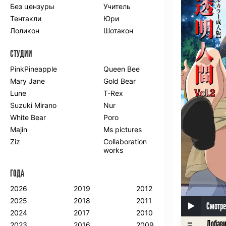
Без цензуры
Учитель
Романтика
Школа
Тентакли
Юри
Этти
Боевые
искусства
Лоликон
Шотакон
Вампиры
Военные
СТУДИИ
Гарем
Демоны
Драма
Игры
PinkPineapple
Queen Bee
Исторический
Магия
Mary Jane
Gold Bear
Фантастика
Фэнтези
Lune
T-Rex
Мистика
Попаданцы в
Suzuki Mirano
Nur
другой мир
White Bear
Poro
Хентай
Majin
Ms pictures
Ziz
Collaboration
ПО ГОДУ
works
2024
2015
2007
ГОДА
2023
2014
2006
2022
2013
2005
2026
2019
2012
2021
2012
2004
2025
2018
2011
Смотре
2020
2011
2003
2024
2017
2010
2019
2010
2002
2023
2016
2009