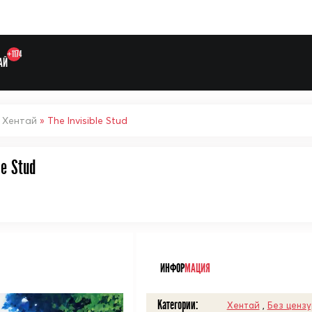
+1174
АЙ
»
Хентай
» The Invisible Stud
le Stud
n
Выберите одну категорию дл
ᅠ
ИНФОР
МАЦИЯ
Категории:
Хентай
,
Без ценз