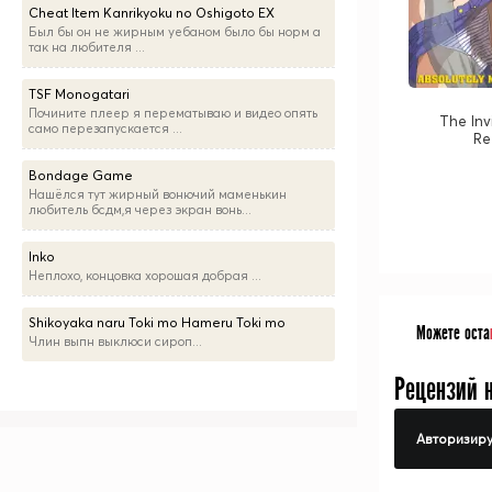
Cheat Item Kanrikyoku no Oshigoto EX
Был бы он не жирным уебаном было бы норм а
так на любителя ...
TSF Monogatari
Почините плеер я перематываю и видео опять
The Inv
само перезапускается ...
Re
Bondage Game
Нашёлся тут жирный вонючий маменькин
любитель бсдм,я через экран вонь...
Inko
Неплохо, концовка хорошая добрая ...
Shikoyaka naru Toki mo Hameru Toki mo
Можете оста
Члин выпн выклюси сироп...
Рецензий 
Авторизиру