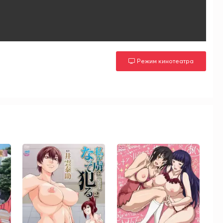
Режим кинотеатра
м