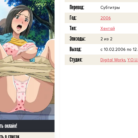
Перевод:
Субтитры
Год:
2006
Тип:
Хентай
Эпизоды:
2 из 2
Выход:
с 10.02.2006 по 12
Студия:
Digital Works
,
Y.O.U
ть онлайн!