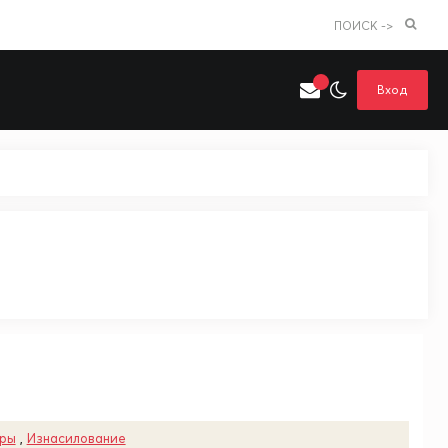
ПОИСК ->
Вход
Искать только в категории
я поиска
Аниме
Хентай
уры
,
Изнасилование