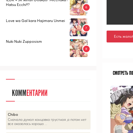
Hatsu Ecchi!!?
Love wa Gal kara Hajimaru Unmei
Есть жало
Nuki Nuki Zupposism
СМОТРЕТЬ П
КОММ
ЕНТАРИИ
Chibo
Сначала думал концовка грустная ,а потом нет
все оказалось хорошо ...