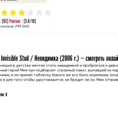
 :
[
93
]
Рейтинг :
[
5.8
/10]
смотров: (195 065)
 Invisible Stud / Невидимка (
2006
г.) — смотреть онла
чишка в детстве мечтал стать невидимкой и пробраться к девчо
лавный герой Мие-кун подбирает странный пакет, выпавший из к
ием, и он принял таблетку. Какого же его было изумление, ког
а и для того чтобы удостоверится, не бредит ли он, Мие отпра
тов:
0