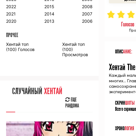
2018
2009
2001
2022
2015
2008
2017
2008
2000
2021
2014
2007
2016
2020
2013
2006
Голосов
Про
ПРОЧЕЕ
ПРОЧЕЕ
Хентай топ
Хентай топ
Аниме фильмы
Аниме OVA
(100) Голосов
(100)
ОПИС
АНИЕ:
Просмотров
Хентай The
Каждый маль
многих... Г
СЛУЧАЙНОЕ
АНИМЕ
самосохранен
СЛУЧАЙНЫЙ
ХЕНТАЙ
эксперимент
ЕЩЕ
РАНДОМА
ЕЩЕ
СКРИН
ШОТЫ
РАНДОМА
Всего скриншо
[senpainoticeme]
ВЫ НЕДАВНО
СМОТРЕЛИ
ХРОНО
ЛОГИЯ