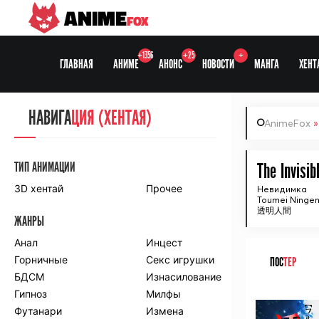
ANIME
FOX
+1356
+25
+
ГЛАВНАЯ
АНИМЕ
АНОНС
НОВОСТИ
МАНГА
ХЕНТ
НАВИГА
НАВИГА
ЦИЯ
ЦИЯ (ХЕНТАЯ)
AnimeFox
СЕЗОНЫ
ТИП АНИМАЦИИ
The Invisib
3D хентай
Прочее
Невидимка
Toumei Ninge
ПО ПРОЕКТАМ
透明人間
ЖАНРЫ
Anidub
Anilibria
Animedia
Анал
Kansai studio
Инцест
Onibaku
Горничные
Shiza project
Секс игрушки
ПОС
ТЕР
БДСМ
Изнасилование
ПО ЖАНРАМ
Гипноз
Милфы
ᅠ
Футанари
Измена
Комедия
Приключения