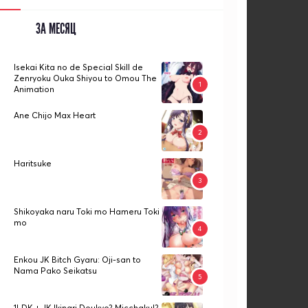
ЗА МЕСЯЦ
Isekai Kita no de Special Skill de
Zenryoku Ouka Shiyou to Omou The
Animation
Ane Chijo Max Heart
Haritsuke
Shikoyaka naru Toki mo Hameru Toki
mo
Enkou JK Bitch Gyaru: Oji-san to
Nama Pako Seikatsu
1LDK + JK Ikinari Doukyo? Micchaku!?