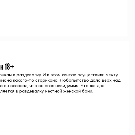
йн 18+
нкам в раздевалку. И в этом хентае осуществили мечту
армана какого-то старикана. Любопытство дало верх над
да он осознал, что он стал невидимым. Что же для
вляется в раздевалку местной женской бани.