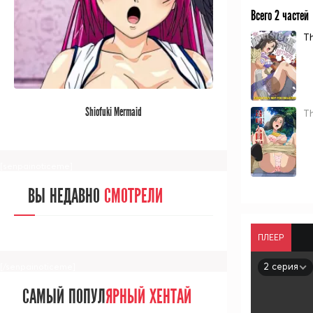
Всего 2 частей
Th
[/senpainoticeme]
САМЫЙ ПОПУЛ
ЯРНЫЙ АНИМЕ
Shiofuki Mermaid
Th
ЗА МЕСЯЦ
[senpainoticeme]
ВЫ НЕДАВНО
СМОТРЕЛИ
ПЛЕЕР
2 серия
[/senpainoticeme]
САМЫЙ ПОПУЛ
ЯРНЫЙ ХЕНТАЙ