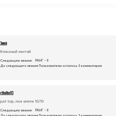
Змей
Классный хентай
РАНГ - II
Следующее звание:
До следующего звания Пользователю осталось 3 комментария
cthulhu113
just top, nice anime 10/10
РАНГ - II
Следующее звание:
До следующего звания Пользователю осталось 3 комментария