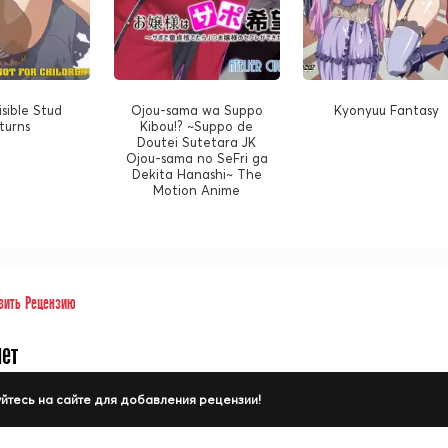
isible Stud
Ojou-sama wa Suppo
Kyonyuu Fantasy
turns
Kibou!? ~Suppo de
Doutei Sutetara JK
Ojou-sama no SeFri ga
Dekita Hanashi~ The
Motion Anime
вить Рецензию
нет
йтесь на сайте для добавления рецензии!