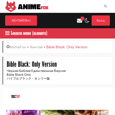
ANIME
FOX
ХЕНТАЙ(18+)
Вход
Боковое меню (нажмите)
AnimeFox
»
Хентай
» Bible Black: Only Version
Искать только в категор
Bible Black: Only Version
Выберите одну категорию для поиска
Аниме
Хент
Чёрная Библия Единственная Версия
Bible Black Only
バイブルブラック・オンリー版
ПОС
ТЕР
ᅠ