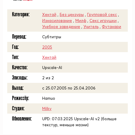
Категории:
Хентай
,
Без цензуры
,
Групповой секс
,
Изнасилование
,
Милф
,
Секс игрушки
,
Учебное заведение
,
Учитель
,
Футанари
Перевод:
Субтитры
Год:
2005
Тип:
Хентай
Качество:
Upscale-AI
Эпизоды:
2 из 2
Выход:
с 25.07.2005 по 25.04.2006
Режиссёр:
Hamuo
Студия:
Milky
Обновления:
UPD: 07.03.2025 Upscale-AI v2 (больше
текстур, меньше мазни)