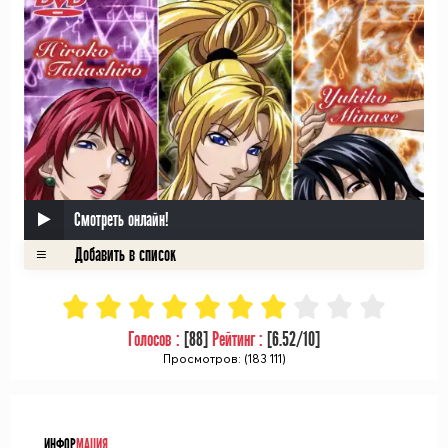
Смотреть онлайн!
Голосов :
[
88
]
Рейтинг :
[
6.52
/10]
Просмотров: (183 111)
ᅠ
ИНФОР
МАЦИЯ