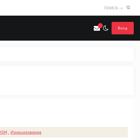
ПОИСК ->
Вход
Искать только в категории
я поиска
Аниме
Хентай
DSM
,
Изнасилование