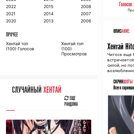
Голосов
2018
2009
2001
2022
2015
2008
Про
2017
2008
2000
2021
2014
2007
2016
2020
2013
2006
ОПИС
АНИЕ:
ПРОЧЕЕ
ПРОЧЕЕ
Хентай топ
Хентай топ
Хентай Hit
Аниме фильмы
Аниме OVA
(100) Голосов
(100)
Просмотров
Читосе ещё 
встречается 
силой, но п
возлюбленно
СКРИН
ШОТЫ
СЛУЧАЙНОЕ
АНИМЕ
Всего скриншо
СЛУЧАЙНЫЙ
ХЕНТАЙ
ЕЩЕ
РАНДОМА
ЕЩЕ
РАНДОМА
[senpainoticeme]
ВЫ НЕДАВНО
СМОТРЕЛИ