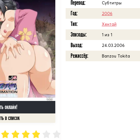
Перевод:
Субтитры
Год:
2006
Тип:
Хентай
Эпизоды:
1 из 1
Выход:
24.03.2006
Режиссёр:
Banzou Tokita
ть онлайн!