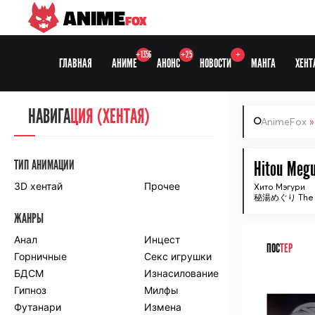
ANIME
FOX
+1356
+25
+
ГЛАВНАЯ
АНИМЕ
АНОНС
НОВОСТИ
МАНГА
ХЕНТ
НАВИГА
НАВИГА
ЦИЯ
ЦИЯ (ХЕНТАЯ)
AnimeFox
СЕЗОНЫ
ТИП АНИМАЦИИ
Hitou Megu
3D хентай
Прочее
Хито Мэгури
秘湯めぐり The
ПО ПРОЕКТАМ
ЖАНРЫ
Anidub
Anilibria
Animedia
Анал
Kansai studio
Инцест
ПОС
ТЕР
Onibaku
Горничные
Shiza project
Секс игрушки
БДСМ
Изнасилование
ᅠ
ПО ЖАНРАМ
Гипноз
Милфы
Футанари
Измена
Комедия
Приключения