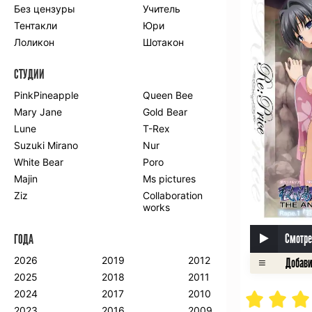
Без цензуры
Учитель
Романтика
Школа
Тентакли
Юри
Этти
Боевые
искусства
Лоликон
Шотакон
Вампиры
Военные
СТУДИИ
Гарем
Демоны
Драма
Игры
PinkPineapple
Queen Bee
Исторический
Магия
Mary Jane
Gold Bear
Фантастика
Фэнтези
Lune
T-Rex
Мистика
Попаданцы в
Suzuki Mirano
Nur
другой мир
White Bear
Poro
Хентай
Majin
Ms pictures
Ziz
Collaboration
ПО ГОДУ
works
2024
2015
2007
Смотре
ГОДА
2023
2014
2006
2022
2013
2005
2026
2019
2012
2021
2012
2004
2025
2018
2011
2020
2011
2003
2024
2017
2010
2019
2010
2002
2023
2016
2009