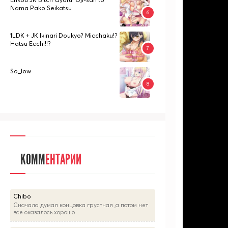
Nama Pako Seikatsu
1LDK + JK Ikinari Doukyo? Micchaku!?
Hatsu Ecchi!!?
So_low
КОММ
ЕНТАРИИ
Chibo
Сначала думал концовка грустная ,а потом нет
все оказалось хорошо ...