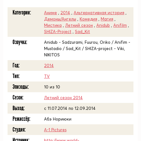
Категории:
Аниме
,
2014
,
Альтернативная история
,
Демоны/Ангелы
,
Комедия
,
Магия
,
Мистика
,
Летний сезон
,
Anidub
,
Anifilm
,
SHIZA-Project
,
Sad_Kit
Озвучка:
Anidub - Sadzurami, Fuurou, Oriko / Anifim -
Mustadio / Sad_Kit / SHIZA-project - Viki,
NIKITOS
Год:
2014
Тип:
TV
Эпизоды:
10 из 10
Сезон:
Летний сезон 2014
Выход:
c 11.07.2014 по 12.09.2014
Режиссёр:
Абэ Нориюки
Студия:
A-1 Pictures
Источник:
http://www.world-