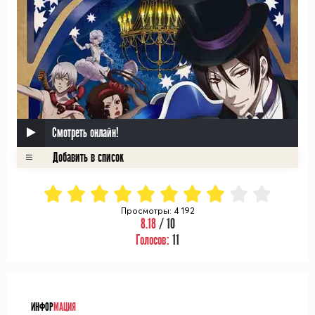
Смотреть онлайн!
Просмотры: 4 192
8.18
/ 10
Голосов:
11
ᅠ
ИНФОР
МАЦИЯ