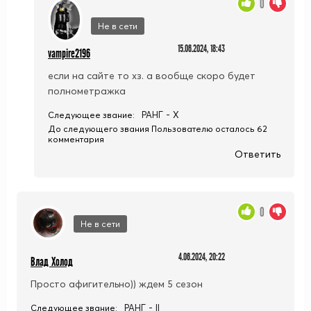
0
Не в сети
15.06.2024, 18:43
vampire2196
если на сайте то хз. а вообще скоро будет
полнометражка
РАНГ - X
Следующее звание:
До следующего звания Пользователю осталось 62
комментария
Ответить
0
Не в сети
4.06.2024, 20:22
Влад Холод
Просто афигительно)) ждем 5 сезон
РАНГ - II
Следующее звание: