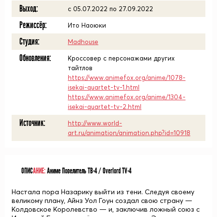
Выход:
c 05.07.2022 по 27.09.2022
Режиссёр:
Ито Наоюки
Студия:
Madhouse
Обновления:
Кроссовер с персонажами других
тайтлов
https://www.animefox.org/anime/1078-
isekai-quartet-tv-1.html
https://www.animefox.org/anime/1304-
isekai-quartet-tv-2.html
Источник:
http://www.world-
art.ru/animation/animation.php?id=10918
ОПИС
АНИЕ:
Аниме Повелитель ТВ-4 / Overlord TV-4
Настала пора Назарику выйти из тени. Следуя своему
великому плану, Айнз Уол Гоун создал свою страну —
Колдовское Королевство — и, заключив ложный союз с