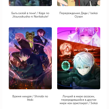
Быть силой в тени! / Kage no
Перерождение Дяди / Isekai
Jitsuryokusha ni Naritakute!
Ojisan
Время ниндзя / Shinobi no
Лучший в мире ассасин,
Ittoki
переродившийся в другом
мире как аристократ / Sekai
Saikou no Ansatsusha, Isekai