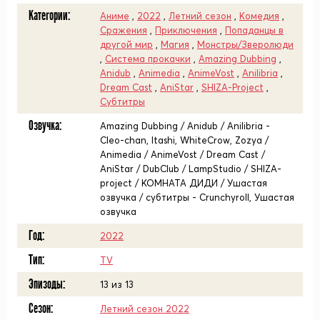
Категории:
Аниме
,
2022
,
Летний сезон
,
Комедия
,
Сражения
,
Приключения
,
Попаданцы в
другой мир
,
Магия
,
Монстры/Зверолюди
,
Система прокачки
,
Amazing Dubbing
,
Anidub
,
Animedia
,
AnimeVost
,
Anilibria
,
Dream Cast
,
AniStar
,
SHIZA-Project
,
Субтитры
Озвучка:
Amazing Dubbing / Anidub / Anilibria -
Cleo-chan, Itashi, WhiteCrow, Zozya /
Animedia / AnimeVost / Dream Cast /
AniStar / DubClub / LampStudio / SHIZA-
project / КОМНАТА ДИДИ / Ушастая
озвучка / субтитры - Crunchyroll, Ушастая
озвучка
Год:
2022
Тип:
TV
Эпизоды:
13 из 13
Сезон:
Летний сезон 2022