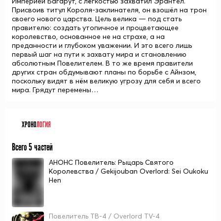
Империей Багарут, с лёгкостью захватил Эрантел.
Присвоив титул Короля-заклинателя, он взошёл на трон
своего нового царства. Цель велика — под стать
правителю: создать утопичное и процветающее
королевство, основанное не на страхе, а на
преданности и глубоком уважении. И это всего лишь
первый шаг на пути к захвату мира и становлению
абсолютным Повелителем. В то же время правители
других стран обдумывают планы по борьбе с Айнзом,
поскольку видят в нём великую угрозу для себя и всего
мира. Грядут перемены…
ХРОНО
ЛОГИЯ
Всего 5 частей
АНОНС Повелитель: Рыцарь Святого
Королевства / Gekijouban Overlord: Sei Oukoku
Hen
Повелитель ТВ-4 / Overlord TV-4