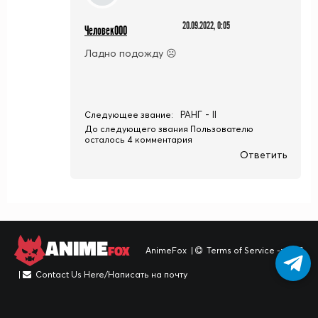
20.09.2022, 0:05
Человек000
Ладно подожду ☹️
РАНГ - II
Следующее звание:
До следующего звания Пользователю
осталось 4 комментария
Ответить
ANIME
FOX
AnimeFox
|
Terms of Service -> TOS
|
Contact Us Here/Написать на почту