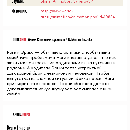
Студия:
Shinei Animation
,
SynergySP
Источник:
http://www.world-
art.ru/animation/animation.php?id=10884
ОПИС
АНИЕ:
Аниме Сведённые кукушкой / Kakkou no Iinazuke
Наги и Эрика — обычные школьники с необычными
семейными проблемами. Наги внезапно узнал, что всю
жизнь жил с неродными родителями из-за путаницы в
роддоме. А родители Эрики хотят устроить ей
договорной брак с незнакомым человеком. Чтобы
выпутаться из сложной ситуации, Эрика просит Наги
притвориться её парнем. Но они оба пока даже не
догадываются, какую шутку вот-вот сыграет с ними
судьба.
ХРОНО
ЛОГИЯ
Всего 1 частей