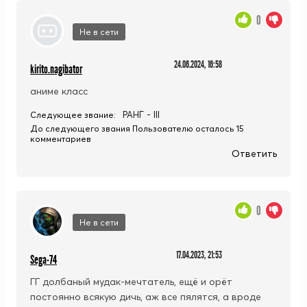
0
Не в сети
24.06.2024, 16:58
kirito.nagibator
аниме класс
РАНГ - III
Следующее звание:
До следующего звания Пользователю осталось 15
комментариев
Ответить
0
Не в сети
17.04.2023, 21:53
Sega-74
ГГ долбаный мудак-мечтатель, ещё и орёт
постоянно всякую дичь, аж все пялятся, а вроде