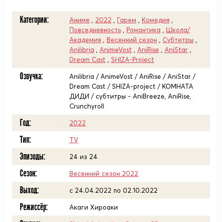
Категории:
Аниме
,
2022
,
Гарем
,
Комедия
,
Повседневность
,
Романтика
,
Школа/
Академия
,
Весенний сезон
,
Субтитры
,
Anilibria
,
AnimeVost
,
AniRise
,
AniStar
,
Dream Cast
,
SHIZA-Project
Озвучка:
Anilibria / AnimeVost / AniRise / AniStar /
Dream Cast / SHIZA-project / КОМНАТА
ДИДИ / субтитры - AniBreeze, AniRise,
Crunchyroll
Год:
2022
Тип:
TV
Эпизоды:
24 из 24
Сезон:
Весенний сезон 2022
Выход:
c 24.04.2022 по 02.10.2022
Режиссёр:
Акаги Хироаки