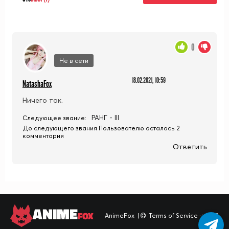
0
Не в сети
18.02.2021, 10:59
NatashaFox
Ничего так.
РАНГ - III
Следующее звание:
До следующего звания Пользователю осталось 2
комментария
Ответить
ANIME
FOX
AnimeFox
|
Terms of Service -> TOS