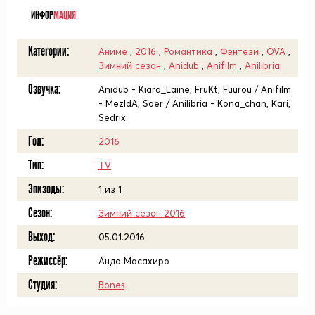
ИНФОР
МАЦИЯ
Категории:
Аниме
,
2016
,
Романтика
,
Фэнтези
,
OVA
,
Зимний сезон
,
Anidub
,
Anifilm
,
Anilibria
Озвучка:
Anidub - Kiara_Laine, FruKt, Fuurou / Anifilm
- MezIdA, Soer / Anilibria - Kona_chan, Kari,
Sedrix
Год:
2016
Тип:
TV
Эпизоды:
1 из 1
Сезон:
Зимний сезон 2016
Выход:
05.01.2016
Режиссёр:
Андо Масахиро
Студия:
Bones