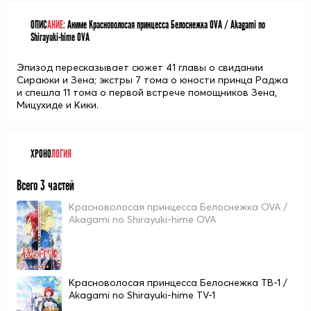
ОПИС
АНИЕ:
Аниме Красноволосая принцесса Белоснежка OVA / Akagami no
Shirayuki-hime OVA
Эпизод пересказывает сюжет 41 главы о свидании
Сираюки и Зена; экстры 7 тома о юности принца Раджа
и спешла 11 тома о первой встрече помощников Зена,
Мицухиде и Кики.
ХРОНО
ЛОГИЯ
Всего 3 частей
Красноволосая принцесса Белоснежка OVA /
Akagami no Shirayuki-hime OVA
Красноволосая принцесса Белоснежка ТВ-1 /
Akagami no Shirayuki-hime TV-1