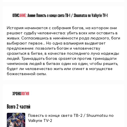
ОПИС
АНИЕ:
Аниме Повесть о конце света ТВ-1 / Shuumatsu no Valkyrie TV-1
История начинается c собрания богов, на котором они
решают судьбу человечества: убить всех или оставить в
живых. Cогласившись в никчёмности рода людского, боги
выбирают первое... Но одна валькирия выдвигает
предложение: позволить богам и человечеству
сразиться в битве, в качестве последнего луча надежды
людей. Тринадцать богов сразятся против тринадцати
чемпионов людей в битвах один на один, чтобы решить,
будет ли человечество жить или сгинет в могуществе
божественной силы.
ХРОНО
ЛОГИЯ
Всего 2 частей
Повесть о конце света ТВ-2 / Shuumatsu no
Valkyrie TV-2