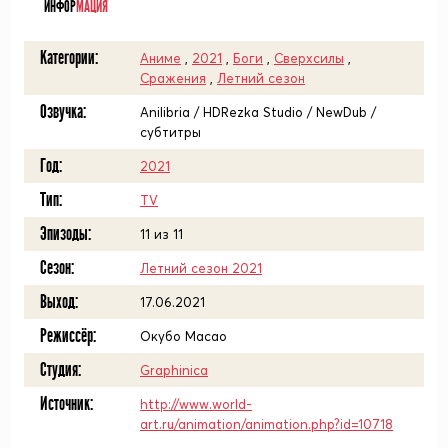
ИНФОР
МАЦИЯ
Категории:
Аниме
,
2021
,
Боги
,
Сверхсилы
,
Сражения
,
Летний сезон
Озвучка:
Anilibria / HDRezka Studio / NewDub /
субтитры
Год:
2021
Тип:
TV
Эпизоды:
11 из 11
Сезон:
Летний сезон 2021
Выход:
17.06.2021
Режиссёр:
Окубо Масао
Студия:
Graphinica
Источник:
http://www.world-
art.ru/animation/animation.php?id=10718