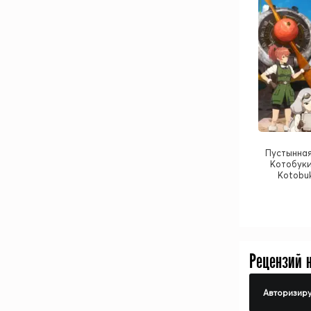
Пустынная
Котобуки
Kotobuk
Рецензий 
Авторизиру