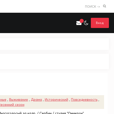
ПОИСК ->
Вход
Искать только в категории
я поиска
Аниме
Хентай
нные
,
Выживание
,
Драма
,
Исторический
,
Повседневность
,
Весенний сезон
Многоголосый за кадр. / Сербин / студия "Омикрон"