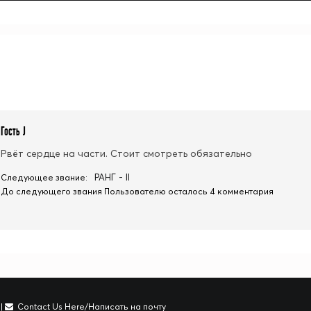
Гость J
Рвёт сердце на части. Стоит смотреть обязательно
РАНГ - II
Следующее звание:
До следующего звания Пользователю осталось 4 комментария
|
Contact Us Here/Написать на почту