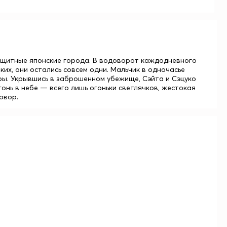
ащитные японские города. В водоворот каждодневного
их, они остались совсем одни. Мальчик в одночасье
тры. Укрывшись в заброшенном убежище, Сэйта и Сэцуко
онь в небе — всего лишь огоньки светлячков, жестокая
овор.