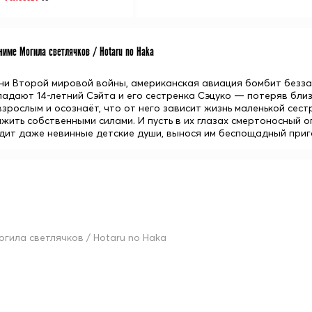
име Могила светлячков / Hotaru no Haka
ни Второй мировой войны, американская авиация бомбит безз
адают 14-летний Сэйта и его сестренка Сэцуко — потеряв близк
взрослым и осознаёт, что от него зависит жизнь маленькой сес
жить собственными силами. И пусть в их глазах смертоносный ог
дит даже невинные детские души, вынося им беспощадный приг
огила светлячков / Hotaru no Haka