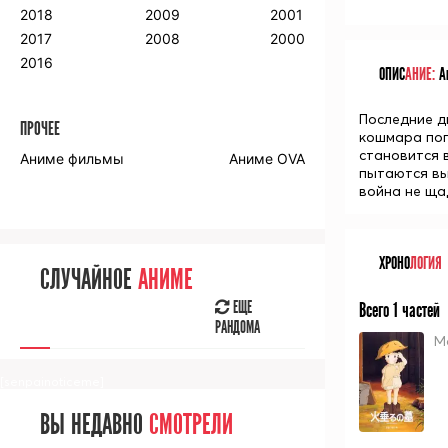
2018
2009
2001
2017
2008
2000
2016
ОПИС
АНИЕ:
Ан
Последние д
ПРОЧЕЕ
кошмара поп
становится 
Аниме фильмы
Аниме OVA
пытаются вы
война не ща
ХРОНО
ЛОГИЯ
СЛУЧАЙНОЕ
АНИМЕ
ЕЩЕ
Всего 1 частей
РАНДОМА
М
[senpainoticeme]
ВЫ НЕДАВНО
СМОТРЕЛИ