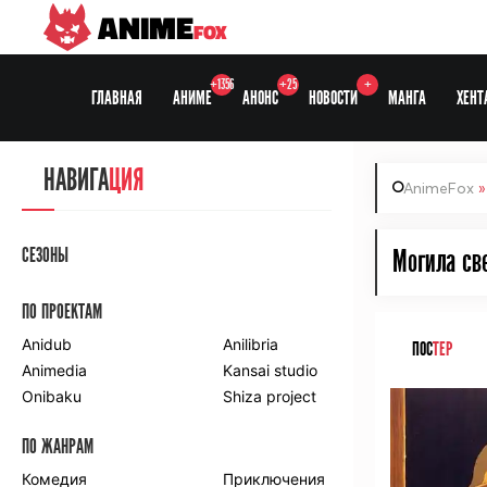
ANIME
FOX
+1356
+25
+
ГЛАВНАЯ
АНИМЕ
АНОНС
НОВОСТИ
МАНГА
ХЕНТ
НАВИГА
ЦИЯ
AnimeFox
СЕЗОНЫ
Могила све
ПО ПРОЕКТАМ
Anidub
Anilibria
ПОС
ТЕР
Animedia
Kansai studio
Onibaku
Shiza project
ПО ЖАНРАМ
Комедия
Приключения