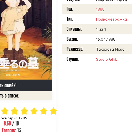
Год:
1988
Тип:
Полнометражка
Эпизоды:
1 из 1
Выход:
16.04.1988
Режиссёр:
Такахата Исао
Студия:
Studio Ghibli
ть онлайн!
осмотры: 3 705
8.69
/ 10
Голосов:
13