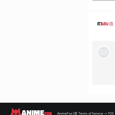
ОТЗ
ЫВЫ (1)
ANIME
FOX
AnimeFox
|
Terms of Service -> TOS