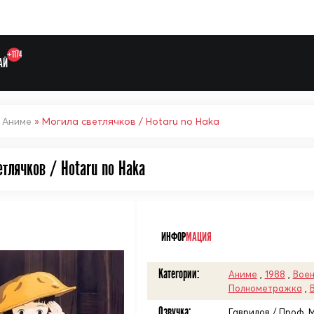
+1174
АЙ
»
Аниме
» Могила светлячков / Hotaru no Haka
тлячков / Hotaru no Haka
Выберите одну категорию дл
ᅠ
ИНФОР
МАЦИЯ
Категории:
Аниме
,
1988
,
Вое
Полнометражка
,
Озвучка:
Гаврилов / Проф. 