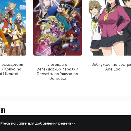
 эскадрилья
Легенда о
Заблуждение сестры
 / Kouya no
легендарных героях /
Ane Log
i Hikoutai
Densetsu no Yuusha no
Densetsu
нет
йтесь на сайте для добавления рецензии!