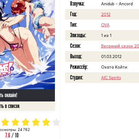
Озвучка:
Anidub - Ancord
Год:
2012
Тип:
OVA
Эпизоды:
1 из 1
Сезон:
Весенний сезон 20
Выход:
01.03.2012
Режиссёр:
Охата Койти
Студия:
AIC Spirits
ть онлайн!
осмотры: 24 782
7.6
/ 10