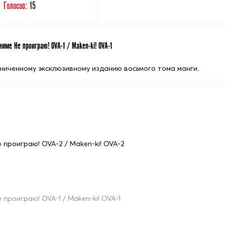
Голосов:
15
име Не проиграю! OVA-1 / Maken-ki! OVA-1
аниченному эксклюзивному изданию восьмого тома манги.
е проиграю! OVA-2 / Maken-ki! OVA-2
е проиграю! OVA-1 / Maken-ki! OVA-1