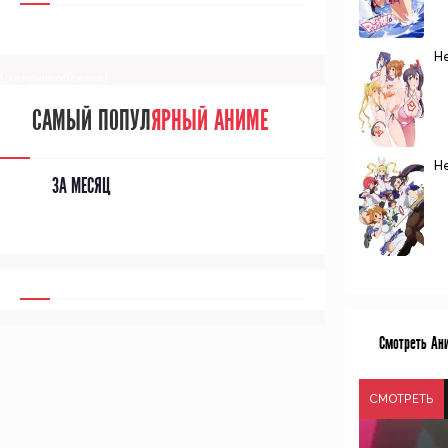
Н
[/senpainoticeme]
САМЫЙ ПОПУЛ
ЯРНЫЙ АНИМЕ
Не
ЗА МЕСЯЦ
Смотреть Ани
СМОТРЕТЬ