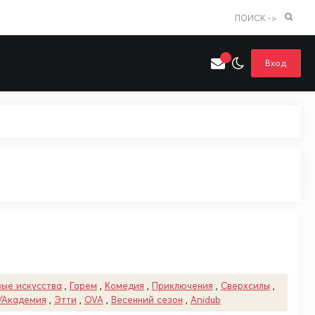
ПОИСК ->
Вход
Искать только в категории
я поиска
Аниме
Хентай
ые искусства
,
Гарем
,
Комедия
,
Приключения
,
Сверхсилы
,
/Академия
,
Этти
,
OVA
,
Весенний сезон
,
Anidub