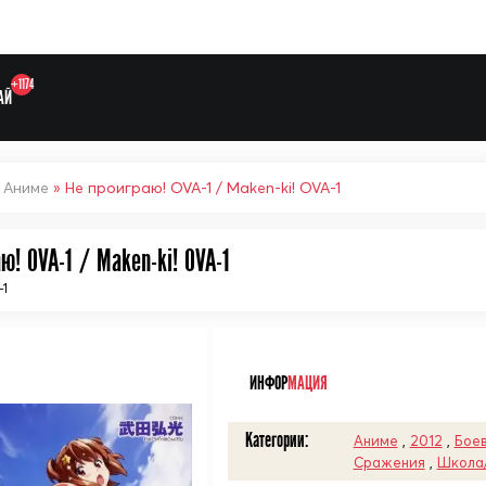
+1174
АЙ
»
Аниме
» Не проиграю! OVA-1 / Maken-ki! OVA-1
ю! OVA-1 / Maken-ki! OVA-1
-1
Выберите одну категорию дл
ᅠ
ИНФОР
МАЦИЯ
Категории:
Аниме
,
2012
,
Боев
Сражения
,
Школа