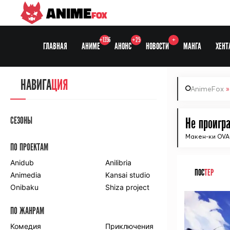
ANIME
FOX
+1356
+25
+
ГЛАВНАЯ
АНИМЕ
АНОНС
НОВОСТИ
МАНГА
ХЕНТ
НАВИГА
ЦИЯ
AnimeFox
СЕЗОНЫ
Не проигра
Макен-ки OVA
ПО ПРОЕКТАМ
Anidub
Anilibria
ПОС
ТЕР
Animedia
Kansai studio
Onibaku
Shiza project
ПО ЖАНРАМ
Комедия
Приключения