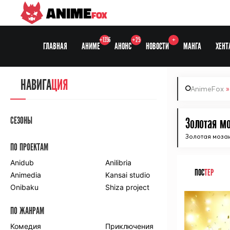
ANIME
FOX
+1356
+25
+
ГЛАВНАЯ
АНИМЕ
АНОНС
НОВОСТИ
МАНГА
ХЕНТ
НАВИГА
ЦИЯ
AnimeFox
СЕЗОНЫ
Золотая мо
Золотая мозаи
ПО ПРОЕКТАМ
Anidub
Anilibria
ПОС
ТЕР
Animedia
Kansai studio
Onibaku
Shiza project
ПО ЖАНРАМ
Комедия
Приключения