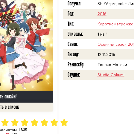
Озвучка:
SHIZA-project - Л
Год:
2016
Тип:
Короткометражка
Эпизоды:
1 из 1
Сезон:
Осенний сезон 20
Выход:
12.11.2016
Режиссёр:
Танака Мотоки
Студия:
Studio Gokumi
ть онлайн!
осмотры: 1 835