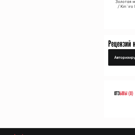
Золотая м
/ Kin`iro
Рецензий 
Авторизиру
ОТЗ
ЫВЫ (0)