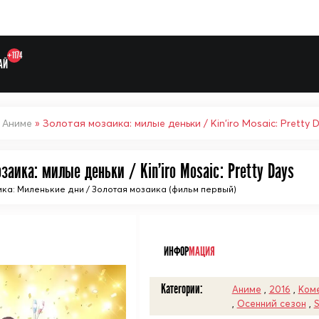
+1174
АЙ
»
Аниме
» Золотая мозаика: милые деньки / Kin'iro Mosaic: Pretty 
заика: милые деньки / Kin'iro Mosaic: Pretty Days
Выберите одну категорию дл
ка: Миленькие дни / Золотая мозаика (фильм первый)
ᅠ
ИНФОР
МАЦИЯ
Категории:
Аниме
,
2016
,
Ком
,
Осенний сезон
,
S