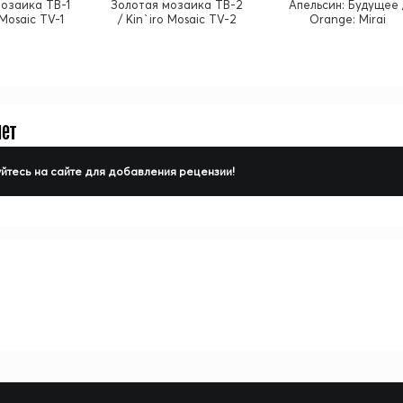
озаика ТВ-1
Золотая мозаика ТВ-2
Апельсин: Будущее 
 Mosaic TV-1
/ Kin`iro Mosaic TV-2
Orange: Mirai
нет
йтесь на сайте для добавления рецензии!