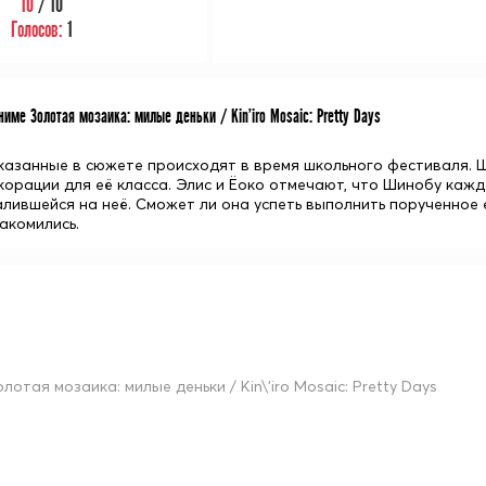
10
/ 10
Голосов:
1
име Золотая мозаика: милые деньки / Kin'iro Mosaic: Pretty Days
казанные в сюжете происходят в время школьного фестиваля. 
корации для её класса. Элис и Ёоко отмечают, что Шинобу каждо
валившейся на неё. Сможет ли она успеть выполнить порученное
акомились.
лотая мозаика: милые деньки / Kin\'iro Mosaic: Pretty Days