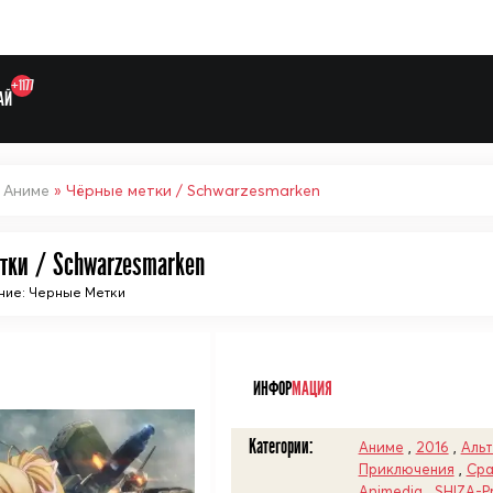
+1177
АЙ
»
Аниме
» Чёрные метки / Schwarzesmarken
тки / Schwarzesmarken
ние: Черные Метки
Выберите одну категорию дл
ᅠ
ИНФОР
МАЦИЯ
Категории:
Аниме
,
2016
,
Альт
Приключения
,
Ср
Animedia
,
SHIZA-P