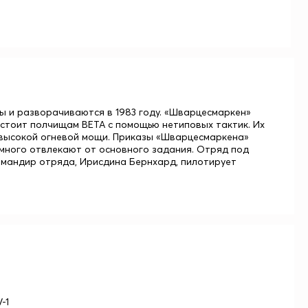
ы и разворачиваются в 1983 году. «Шварцесмаркен»
остоит полчищам BETA с помощью нетиповых тактик. Их
 высокой огневой мощи. Приказы «Шварцесмаркена»
емного отвлекают от основного задания. Отряд под
командир отряда, Ирисдина Бернхард, пилотирует
-1