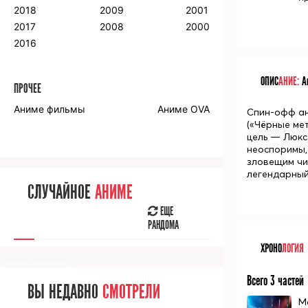
2018
2009
2001
2017
2008
2000
2016
ОПИС
АНИЕ:
Ан
ПРОЧЕЕ
Аниме фильмы
Аниме OVA
Спин-офф ан
(«Чёрные ме
цель — Люкс
неоспоримы,
зловещим чи
легендарный
СЛУЧАЙНОЕ
АНИМЕ
ЕЩЕ
РАНДОМА
ХРОНО
ЛОГИЯ
[senpainoticeme]
Всего 3 частей
ВЫ НЕДАВНО
СМОТРЕЛИ
М