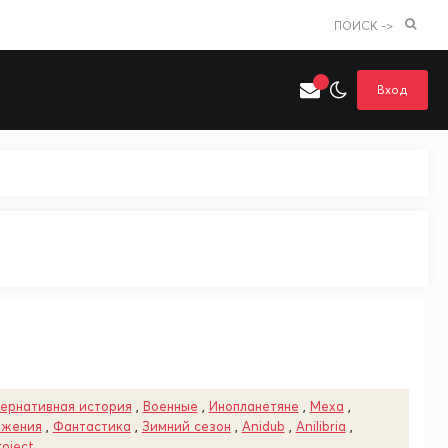
ПОИСК ->
Вход
Искать только в категории
я поиска
Аниме
Хентай
ернативная история
,
Военные
,
Инопланетяне
,
Меха
,
ажения
,
Фантастика
,
Зимний сезон
,
Anidub
,
Anilibria
,
roject