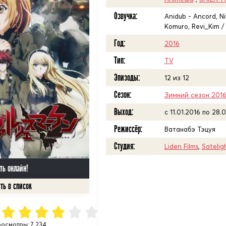
Озвучка:
Anidub - Ancord, Nik
Komuro, Revi_Kim /
Год:
2016
Тип:
TV
Эпизоды:
12 из 12
Сезон:
Зимний сезон 201
Выход:
c 11.01.2016 по 28.
Режиссёр:
Ватанабэ Тэцуя
Студия:
Liden Films
,
Satelig
ть онлайн!
осмотры: 7 234