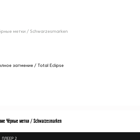
ёрные метки / Schwarzesmarken
олное затмение / Total Eclipse
име Чёрные метки / Schwarzesmarken
ПЛЕЕР 2