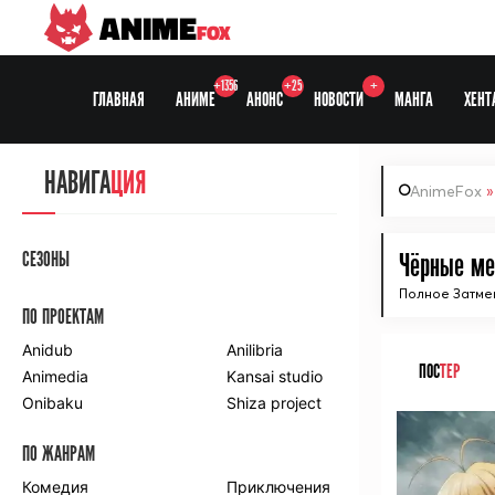
ANIME
FOX
+1356
+25
+
ГЛАВНАЯ
АНИМЕ
АНОНС
НОВОСТИ
МАНГА
ХЕНТ
НАВИГА
ЦИЯ
AnimeFox
СЕЗОНЫ
Чёрные ме
Полное Затме
ПО ПРОЕКТАМ
Anidub
Anilibria
ПОС
ТЕР
Animedia
Kansai studio
Onibaku
Shiza project
ПО ЖАНРАМ
Комедия
Приключения