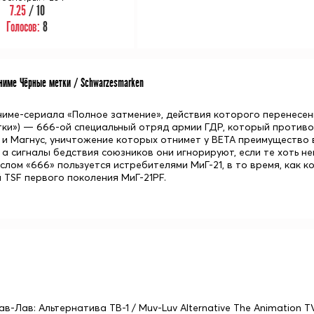
7.25
/ 10
Голосов:
8
име Чёрные метки / Schwarzesmarken
име-сериала «Полное затмение», действия которого перенесен
тки») — 666-ой специальный отряд армии ГДР, который против
 и Магнус, уничтожение которых отнимет у BETA преимущество
 а сигналы бедствия союзников они игнорируют, если те хоть н
слом «666» пользуется истребителями МиГ-21, в то время, как 
 TSF первого поколения МиГ-21PF.
ав-Лав: Альтернатива ТВ-1 / Muv-Luv Alternative The Animation TV