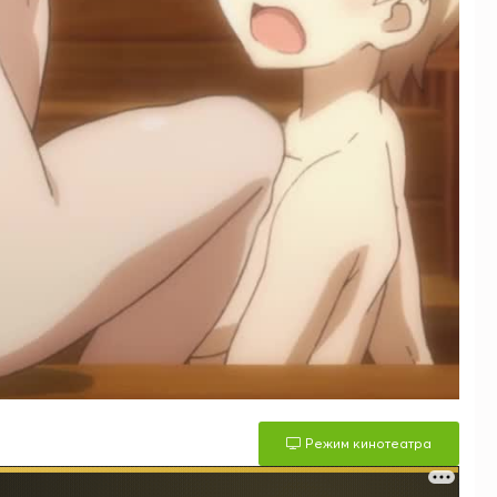
Режим кинотеатра
м