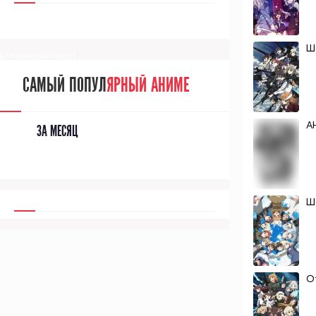
Ш
[/senpainoticeme]
САМЫЙ ПОПУЛ
ЯРНЫЙ АНИМЕ
А
ЗА МЕСЯЦ
Шт
О