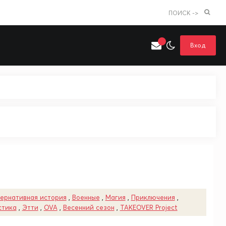
ПОИСК ->
Вход
Искать только в категории
я поиска
Аниме
Хентай
ернативная история
,
Военные
,
Магия
,
Приключения
,
стика
,
Этти
,
OVA
,
Весенний сезон
,
TAKEOVER Project