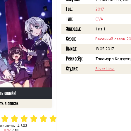
Год:
2017
Тип:
OVA
Эпизоды:
1 из 1
Сезон:
Весенний сезон 20
Выход:
13.05.2017
Режиссёр:
Такамура Кадзухи
Студия:
Silver Link.
ть онлайн!
осмотры: 4 803