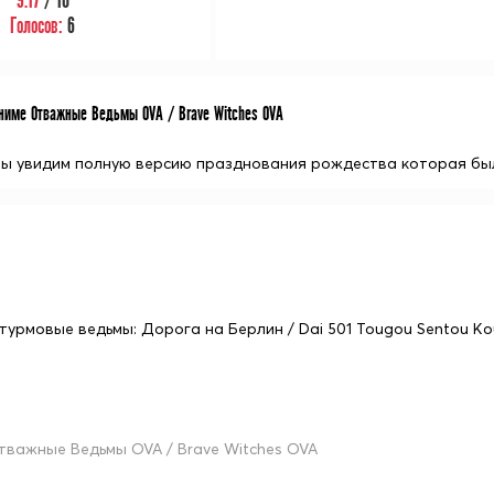
9.17
/ 10
Голосов:
6
име Отважные Ведьмы OVA / Brave Witches OVA
мы увидим полную версию празднования рождества которая была
турмовые ведьмы: Дорога на Берлин / Dai 501 Tougou Sentou Kouk
тважные Ведьмы OVA / Brave Witches OVA