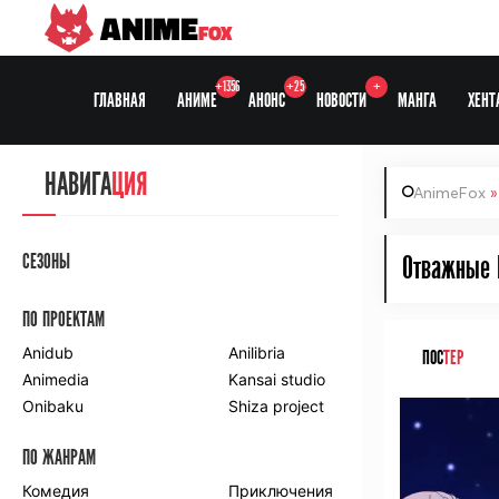
ANIME
FOX
+1356
+25
+
ГЛАВНАЯ
АНИМЕ
АНОНС
НОВОСТИ
МАНГА
ХЕНТ
НАВИГА
ЦИЯ
AnimeFox
СЕЗОНЫ
Отважные 
ПО ПРОЕКТАМ
Anidub
Anilibria
ПОС
ТЕР
Animedia
Kansai studio
Onibaku
Shiza project
ПО ЖАНРАМ
Комедия
Приключения