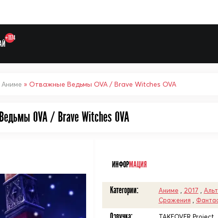
+1174
АЙ
»
Аниме
» Отважные Ведьмы OVA / Brave Witches OVA
Ведьмы OVA / Brave Witches OVA
Выберите одну категорию дл
ᅠ
ИНФОР
МАЦИЯ
Категории:
Аниме
,
2017
,
Альт
Сражения
,
Фанта
Озвучка:
TAKEOVER Project