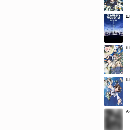
Ш
Ш
Ш
А