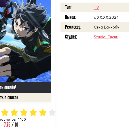
Тип:
TV
Выход:
c XX.XX.2024
Режиссёр:
Сэна Ёсинобу
Студия:
Studio! Cucuri
ть онлайн!
росмотры: 1 100
7.75
/ 10