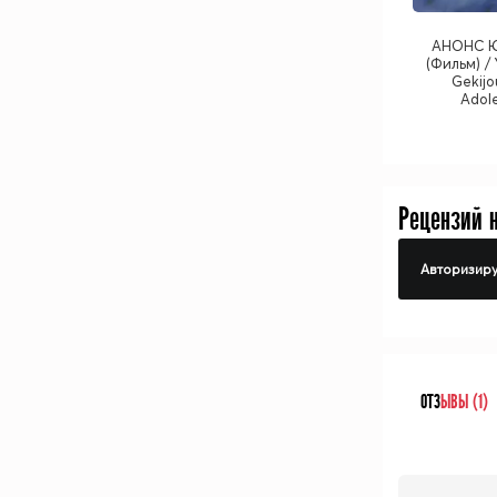
АНОНС Ю
(Фильм) / Y
Gekijo
Adol
Рецензий 
Авторизиру
ОТЗ
ЫВЫ (1)