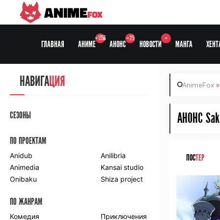
ANIME
FOX
+1356
+25
+
ГЛАВНАЯ
АНИМЕ
АНОНС
НОВОСТИ
МАНГА
ХЕНТ
НАВИГА
ЦИЯ
AnimeFox
СЕЗОНЫ
АНОНС Sakk
ПО ПРОЕКТАМ
Anidub
Anilibria
ПОС
ТЕР
Animedia
Kansai studio
Onibaku
Shiza project
ПО ЖАНРАМ
Комедия
Приключения