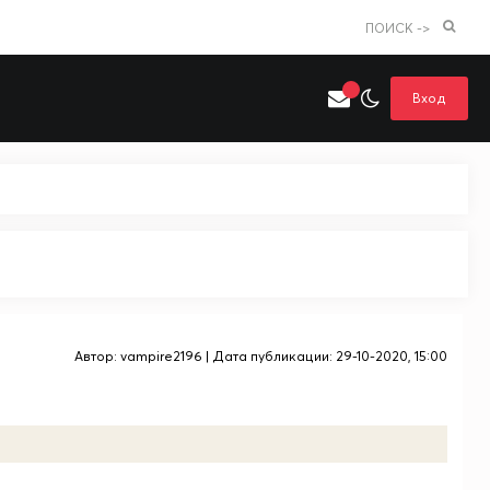
ПОИСК ->
Вход
Искать только в категории
я поиска
Аниме
Хентай
Автор:
vampire2196
| Дата публикации: 29-10-2020, 15:00