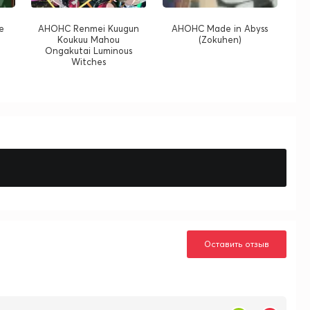
e
АНОНС Renmei Kuugun
АНОНС Made in Abyss
Koukuu Mahou
(Zokuhen)
Ongakutai Luminous
Witches
Оставить отзыв