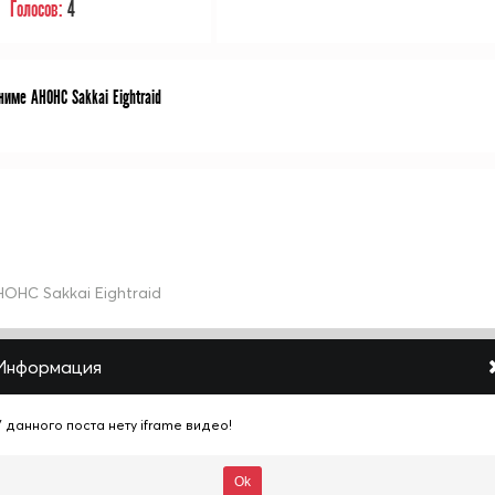
Голосов:
4
име АНОНС Sakkai Eightraid
НОНС Sakkai Eightraid
Информация
Close
У данного поста нету iframe видео!
Ok