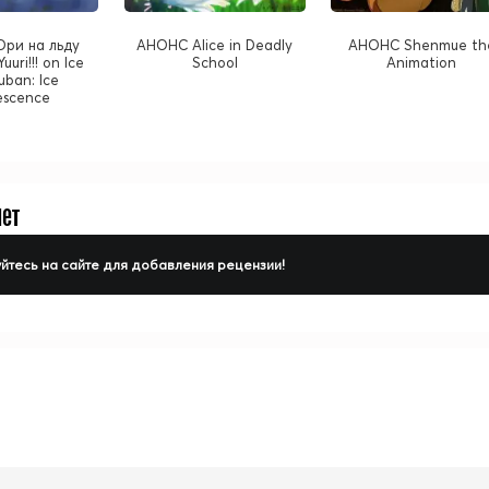
ри на льду
АНОНС Alice in Deadly
АНОНС Shenmue th
uuri!!! on Ice
School
Animation
uban: Ice
escence
нет
йтесь на сайте для добавления рецензии!