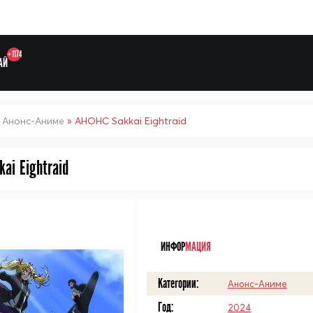
+1174
АЙ
»
Анонс-Аниме
» АНОНС Sakkai Eightraid
Выберите одну категорию дл
ai Eightraid
ᅠ
ИНФОР
МАЦИЯ
Категории:
Анонс-Аниме
Год:
2024