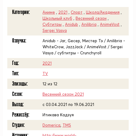
Категории:
Аниме
,
2021
,
Спорт
,
Школа/Академия
,
Школьный клуб
,
Весенний сезон
,
Субтитры
,
Anidub
,
Anilibria
,
AnimeVost
,
Sergei Vasya
Озвучка:
Anidub - Jar, Gecep, Мистер Тэ / Anilibria -
WhiteCrow, JazzJack / AnimeVost / Sergei
Vasya / субтитры - Crunchyroll
Год:
2021
Тип:
TV
Эпизоды:
12 из 12
Сезон:
Весенний сезон 2021
Выход:
c 03.04.2021 по 19.06.2021
Режиссёр:
Итикава Кадзуя
Студия:
Domerica
,
TMS
Источник:
http://www.world-