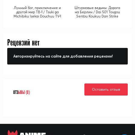
Лунный бог, приключение и
Штурмовые ведьмы: Дорога
другой мир ТВ-1 / Tsuki ga
на Берлин / Dai 501 Tougou
Michibiku Isekai Douchuu TV-1
Sentou Koukuu Dan Strike
Witches: Road to Berlin
Рецензий нет
Авторизируйтесь на сайте для добавления рецензии!
Оставить отзыв
ОТЗ
ЫВЫ (0)