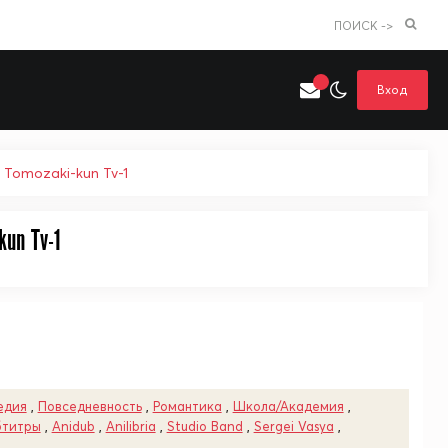
ПОИСК ->
Вход
 Tomozaki-kun Tv-1
kun Tv-1
Искать только в категории
я поиска
Аниме
Хентай
едия
,
Повседневность
,
Романтика
,
Школа/Академия
,
бтитры
,
Anidub
,
Anilibria
,
Studio Band
,
Sergei Vasya
,