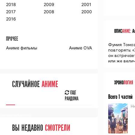
2018
2009
2001
2017
2008
2000
2016
ОПИС
АНИЕ:
Ан
ПРОЧЕЕ
Фумия Томоз
Аниме фильмы
Аниме OVA
повторять: 
он встречае
или же вели
СЛУЧАЙНОЕ
АНИМЕ
ХРОНО
ЛОГИЯ
ЕЩЕ
Всего 1 частей
РАНДОМА
Н
[senpainoticeme]
ВЫ НЕДАВНО
СМОТРЕЛИ