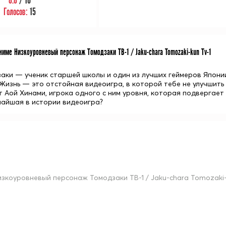
8.8
/ 10
Голосов:
15
име Низкоуровневый персонаж Томодзаки ТВ-1 / Jaku-chara Tomozaki-kun Tv-1
аки — ученик старшей школы и один из лучших геймеров Японии,
«Жизнь — это отстойная видеоигра, в которой тебе не улучшит
т Аой Хинами, игрока одного с ним уровня, которая подвергает
чайшая в истории видеоигра?
изкоуровневый персонаж Томодзаки ТВ-1 / Jaku-chara Tomozaki-