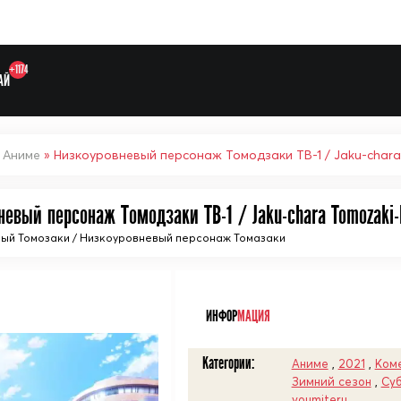
+1174
АЙ
»
Аниме
» Низкоуровневый персонаж Томодзаки ТВ-1 / Jaku-chara
евый персонаж Томодзаки ТВ-1 / Jaku-chara Tomozaki-
ый Томозаки / Низкоуровневый персонаж Томазаки
Выберите одну категорию дл
ᅠ
ИНФОР
МАЦИЯ
Категории:
Аниме
,
2021
,
Ком
Зимний сезон
,
Су
youmiteru