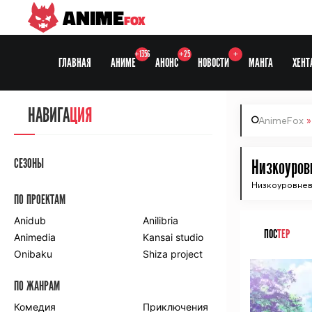
ANIME
FOX
+1356
+25
+
ГЛАВНАЯ
АНИМЕ
АНОНС
НОВОСТИ
МАНГА
ХЕНТ
НАВИГА
ЦИЯ
AnimeFox
СЕЗОНЫ
Низкоуровн
Низкоуровнев
ПО ПРОЕКТАМ
Anidub
Anilibria
ПОС
ТЕР
Animedia
Kansai studio
Onibaku
Shiza project
ПО ЖАНРАМ
Комедия
Приключения