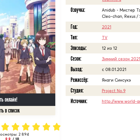
Озвучка:
Anidub - Мистер Тэ,
Cleo-chan, Rexus / 
Год:
2021
Тип:
TV
Эпизоды:
12 из 12
Сезон:
Зимний сезон 202
Выход:
c 08.01.2021
Режиссёр:
Янаги Синсукэ
Студия:
Project No.9
ть онлайн!
Источник:
http://www.world-a
осмотры: 2 894