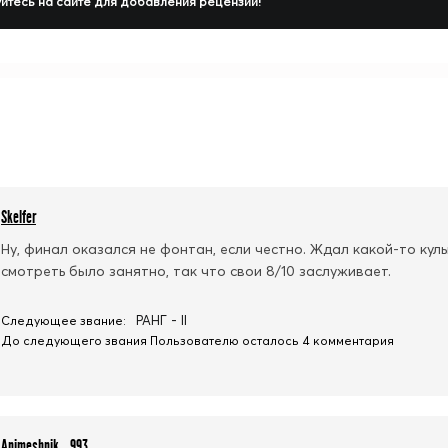
йтесь на сайте для добавления рецензии!
Skelfer
Ну, финал оказался не фонтан, если честно. Ждал какой-то кул
смотреть было занятно, так что свои 8/10 заслуживает.
РАНГ - II
Следующее звание:
До следующего звания Пользователю осталось 4 комментария
Animeshnik_993