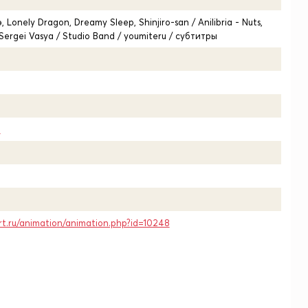
 Lonely Dragon, Dreamy Sleep, Shinjiro-san / Anilibria - Nuts,
Sergei Vasya / Studio Band / youmiteru / субтитры
1
rt.ru/animation/animation.php?id=10248