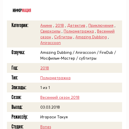
ᅠ
ИНФОР
МАЦИЯ
Категории:
Аниме
,
2018
,
Детектив
,
Приключения
,
Сверхсилы
,
Полнометражка
,
Весенний
сезон
,
Субтитры
,
Amazing Dubbing
,
Aniraccoon
Озвучка:
Amazing Dubbing / Aniraccoon / FireDub /
Мосфильм-Мастер / субтитры
Год:
2018
Тип:
Полнометражка
Эпизоды:
1 из 1
Сезон:
Весенний сезон 2018
Выход:
03.03.2018
Режиссёр:
Игараси Такуя
Студия:
Bones