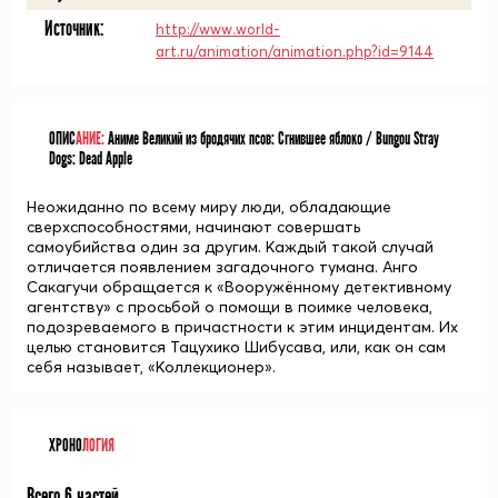
Источник:
http://www.world-
art.ru/animation/animation.php?id=9144
ОПИС
АНИЕ:
Аниме Великий из бродячих псов: Сгнившее яблоко / Bungou Stray
Dogs: Dead Apple
Неожиданно по всему миру люди, обладающие
сверхспособностями, начинают совершать
самоубийства один за другим. Каждый такой случай
отличается появлением загадочного тумана. Анго
Сакагучи обращается к «Вооружённому детективному
агентству» с просьбой о помощи в поимке человека,
подозреваемого в причастности к этим инцидентам. Их
целью становится Тацухико Шибусава, или, как он сам
себя называет, «Коллекционер».
ХРОНО
ЛОГИЯ
Всего 6 частей