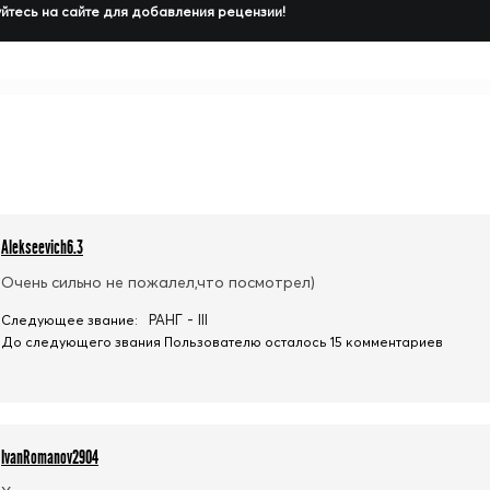
йтесь на сайте для добавления рецензии!
Alekseevich6.3
Очень сильно не пожалел,что посмотрел)
РАНГ - III
Следующее звание:
До следующего звания Пользователю осталось 15 комментариев
IvanRomanov2904