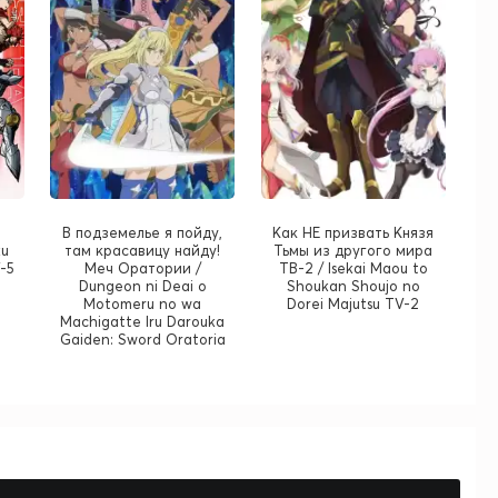
В подземелье я пойду,
Как НЕ призвать Князя
ku
там красавицу найду!
Тьмы из другого мира
-5
Меч Оратории /
ТВ-2 / Isekai Maou to
Dungeon ni Deai o
Shoukan Shoujo no
Motomeru no wa
Dorei Majutsu TV-2
Machigatte Iru Darouka
Gaiden: Sword Oratoria