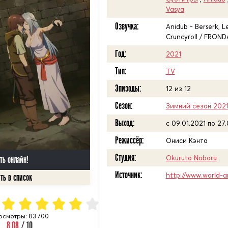
Vasya
Озвучка:
Anidub - Berserk, Le
Cruncyroll / FROND
Год:
2021
Тип:
TV
Эпизоды:
12 из 12
Сезон:
Зимний сезон 202
Выход:
c 09.01.2021 по 27
Режиссёр:
Ониси Кэнта
Студия:
Okuruto Noboru
ть онлайн!
Источник:
http://www.world-a
осмотры: 83 700
8.08
/ 10