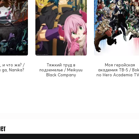
, и что же? /
Тяжкий труд в
Моя геройская
 ga, Nanika?
подземелье / Meikyuu
академия ТВ-5 / Bo
Black Company
no Hero Academia TV
нет