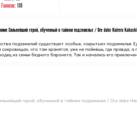
Голосов:
110
име Сильнейший герой, обученный в тайном подземелье / Ore dake Haireru Kakushi
ства подземелий существуют особые, «скрытые» подземелья. Ед
 сокровищах, что там хранятся, уже не поймёшь, где правда, а
ходец из семьи бедного баронета. Так и начались его приключен
ильнейший герой, обученный в тайном подземелье / Ore dake Hai