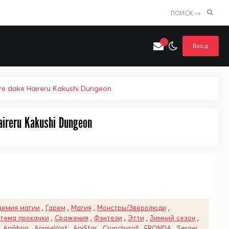
ПОИСК ->
Вход
e dake Haireru Kakushi Dungeon
ireru Kakushi Dungeon
Искать только в категории
я поиска
Аниме
Хентай
демия магии
,
Гарем
,
Магия
,
Монстры/Зверолюди
,
тема прокачки
,
Сражения
,
Фэнтези
,
Этти
,
Зимний сезон
,
,
Anilibria
,
AnimeVost
,
AniStar
,
Crunchyroll
,
FRONDA
,
Sergei