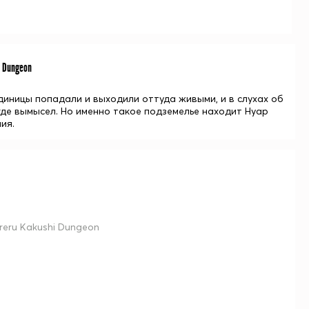
 Dungeon
иницы попадали и выходили оттуда живыми, и в слухах об
 где вымысел. Но именно такое подземелье находит Нуар
ия.
reru Kakushi Dungeon