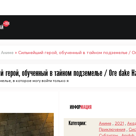
+1174
АЙ
»
Аниме
» Сильнейший герой, обученный в тайном подземелье / Or
й герой, обученный в тайном подземелье / Ore dake Ha
елье, в которое могу войти только я
ᅠ
ИНФОР
МАЦИЯ
Выберите одну категорию дл
Категории:
Аниме
,
2021
,
Ака
Приключения
,
Сис
Субтитры
,
Anidub