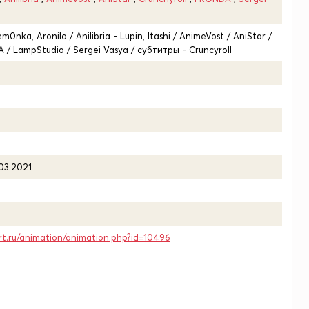
m0nka, Aronilo / Anilibria - Lupin, Itashi / AnimeVost / AniStar /
A / LampStudio / Sergei Vasya / субтитры - Cruncyroll
1
.03.2021
rt.ru/animation/animation.php?id=10496