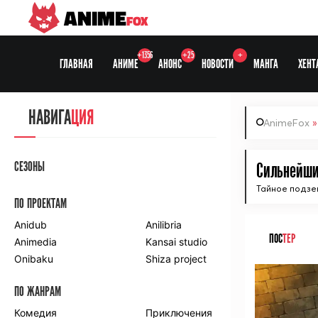
ANIME
FOX
+1356
+25
+
ГЛАВНАЯ
АНИМЕ
АНОНС
НОВОСТИ
МАНГА
ХЕНТ
НАВИГА
ЦИЯ
AnimeFox
СЕЗОНЫ
Сильнейши
Тайное подзем
ПО ПРОЕКТАМ
Anidub
Anilibria
ПОС
ТЕР
Animedia
Kansai studio
Onibaku
Shiza project
ПО ЖАНРАМ
Комедия
Приключения