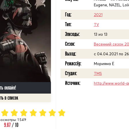
Eugene, NAZEL, LolA
Год:
2021
Тип:
TV
Эпизоды:
13 из 13
Сезон:
Весенний сезон 20
Выход:
c 04.04.2021 по 26
Режиссёр:
Морияма Ё
Студия:
TMS
Источник:
http://www.world-a
ть онлайн!
осмотры: 1 549
9.67
/ 10