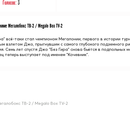
Голосов:
3
име Мегалобокс ТВ-2 / Megalo Box TV-2
ра" всё-таки стал чемпионом Мегалонии, первого в истории тур
ым взлетом Джо, прыгнувшим с самого глубокого подземного рин
я. Семь лет спустя Джо "Без Гира" снова бьётся в подпольных 
ц теперь выступает под именем "Кочевник".
егалобокс ТВ-2 / Megalo Box TV-2