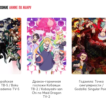
ОХОЖИЕ
АНИМЕ ПО ЖАНРУ
еройская
Дракон-горничная
Годзилла: Точка
ТВ-5 / Boku
госпожи Кобаяши
сингулярности /
cademia TV-5
ТВ-2 / Kobayashi-san
Godzilla: Singular Poi
Chi no Maid Dragon
TV-2