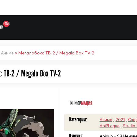
+1174
АЙ
»
Аниме
» Мегалобокс ТВ-2 / Megalo Box TV-2
 ТВ-2 / Megalo Box TV-2
Выберите одну категорию дл
ᅠ
ИНФОР
МАЦИЯ
Категории:
Аниме
,
2021
,
Спо
AniPLague
,
Studio
Озвучка:
Anidub - 9й Неизвес