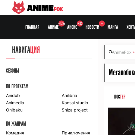
ANIME
FOX
+1356
+25
+
ГЛАВНАЯ
АНИМЕ
АНОНС
НОВОСТИ
МАНГА
ХЕНТ
НАВИГА
ЦИЯ
AnimeFox
СЕЗОНЫ
Мегалобокс
ПО ПРОЕКТАМ
Anidub
Anilibria
ПОС
ТЕР
Animedia
Kansai studio
Onibaku
Shiza project
ПО ЖАНРАМ
Комедия
Приключения