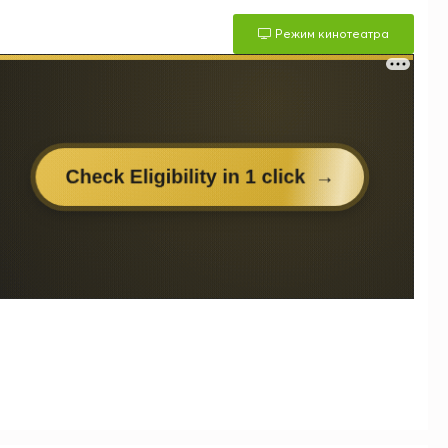
Режим кинотеатра
м