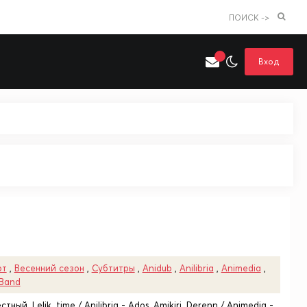
ПОИСК ->
Вход
Искать только в категории
я поиска
Аниме
Хентай
рт
,
Весенний сезон
,
Субтитры
,
Anidub
,
Anilibria
,
Animedia
,
 Band
тный, Lelik_time / Anilibria - Ados, Amikiri, Derenn / Animedia -