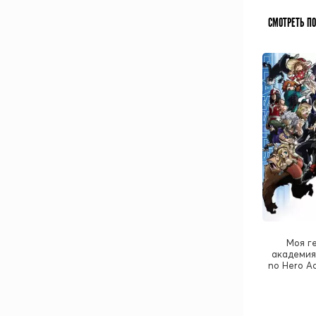
СМОТРЕТЬ П
Моя г
академия 
no Hero A