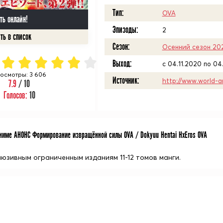
Тип:
OVA
ть онлайн!
Эпизоды:
2
Сезон:
Осенний сезон 20
Выход:
c 04.11.2020 по 04
осмотры: 3 606
Источник:
http://www.world-a
7.9
/ 10
Голосов:
10
име АНОНС Формирование извращённой силы OVA / Dokyuu Hentai HxEros OVA
люзивным ограниченным изданиям 11-12 томов манги.