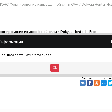
НОНС Формирование извращённой силы OVA / Dokyuu Hentai Hx
ормирование извращённой силы / Dokyuu Hentai HxEros
Информация
Close
У данного поста нету iframe видео!
Ok
Рассказать друзья