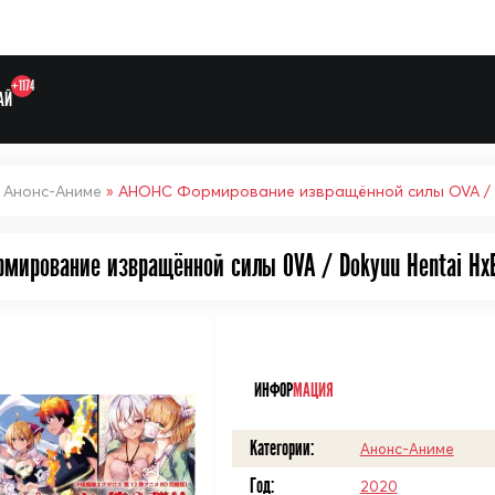
+1174
АЙ
»
Анонс-Аниме
» АНОНС Формирование извращённой силы OVA / D
Выберите одну категорию дл
мирование извращённой силы OVA / Dokyuu Hentai Hx
ᅠ
ИНФОР
МАЦИЯ
Категории:
Анонс-Аниме
Год:
2020