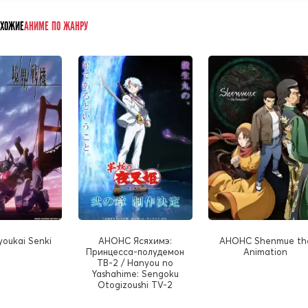
ОХОЖИЕ
АНИМЕ ПО ЖАНРУ
oukai Senki
АНОНС Ясяхимэ:
АНОНС Shenmue th
Принцесса-полудемон
Animation
ТВ-2 / Hanyou no
Yashahime: Sengoku
Otogizoushi TV-2