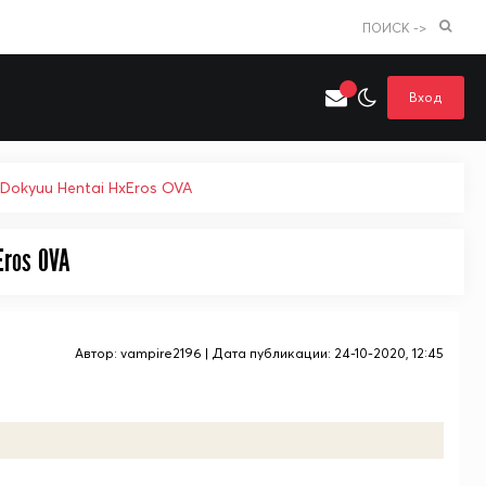
ПОИСК ->
Вход
Искать только в категории
okyuu Hentai HxEros OVA
я поиска
Аниме
Хентай
Eros OVA
Автор:
vampire2196
| Дата публикации: 24-10-2020, 12:45