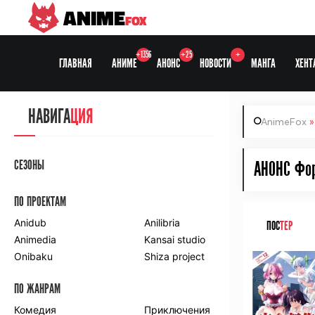
ANIME
FOX
+1356
+25
+
ГЛАВНАЯ
АНИМЕ
АНОНС
НОВОСТИ
МАНГА
ХЕНТ
НАВИГА
ЦИЯ
AnimeFox
СЕЗОНЫ
АНОНС Фор
ПО ПРОЕКТАМ
Anidub
Anilibria
ПОС
ТЕР
Animedia
Kansai studio
Onibaku
Shiza project
ПО ЖАНРАМ
Комедия
Приключения