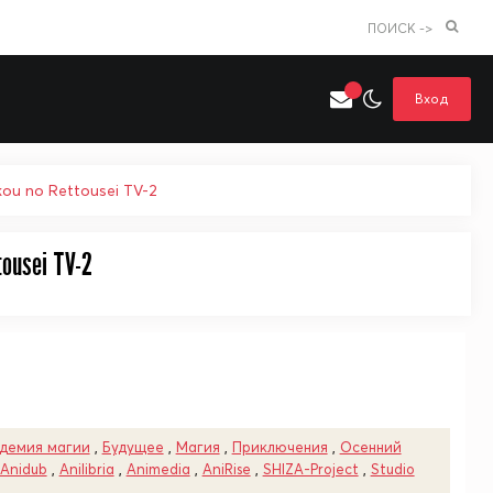
ПОИСК ->
Вход
ou no Rettousei TV-2
ousei TV-2
Искать только в категории
я поиска
Аниме
Хентай
демия магии
,
Будущее
,
Магия
,
Приключения
,
Осенний
Anidub
,
Anilibria
,
Animedia
,
AniRise
,
SHIZA-Project
,
Studio