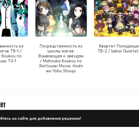
венность из
Посредственность из
Квартет Попаданце
гов ТВ-1 /
школы магов:
ТВ-2 / Isekai Quartet
 Koukou no
Взывающая к звёздам
usei TV-1
/ Mahouka Koukou no
Rettousei Movie: Hoshi
wo Yobu Shoujo
нет
йтесь на сайте для добавления рецензии!