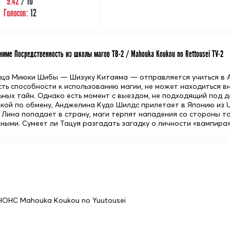
9.42
/ 10
Голосов:
12
име Посредственность из школы магов ТВ-2 / Mahouka Koukou no Rettousei TV-2
ца Миюки Шибы — Шизуку Китаяма — отправляется учиться в А
 есть способности к использованию магии, не может находиться
ьных тайн. Однако есть момент с выездом, не подходящий под 
ткой по обмену, Анджелина Кудо Шилдс прилетает в Японию из U
а Лина попадает в страну, маги терпят нападения со стороны 
ными. Сумеет ли Тацуя разгадать загадку о личности «вампира
НОНС Mahouka Koukou no Yuutousei