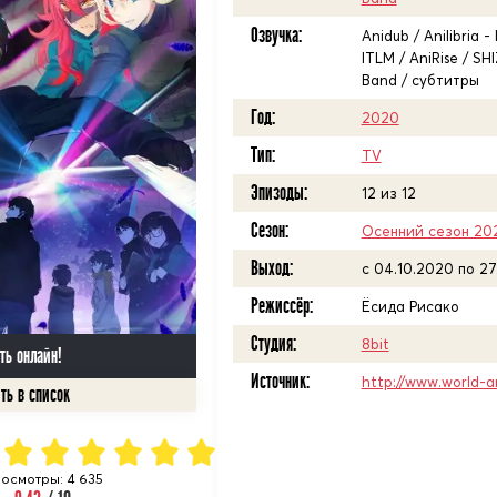
Озвучка:
Anidub / Anilibria 
ITLM / AniRise / S
Band / субтитры
Год:
2020
Тип:
TV
Эпизоды:
12 из 12
Сезон:
Осенний сезон 20
Выход:
c 04.10.2020 по 27
Режиссёр:
Ёсида Рисако
Студия:
8bit
ть онлайн!
Источник:
http://www.world-a
осмотры: 4 635