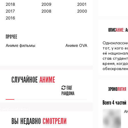
2018
2009
2001
2017
2008
2000
2016
ОПИС
АНИЕ:
Ан
ПРОЧЕЕ
Одноклассни
Аниме фильмы
Аниме OVA
тот, у кого
её национал
став студен
время, когд
обескровлен
СЛУЧАЙНОЕ
АНИМЕ
ЕЩЕ
ХРОНО
ЛОГИЯ
РАНДОМА
Всего 4 частей
[senpainoticeme]
А
ВЫ НЕДАВНО
СМОТРЕЛИ