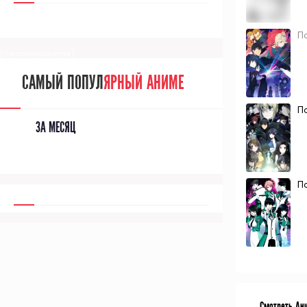
П
[/senpainoticeme]
САМЫЙ ПОПУЛ
ЯРНЫЙ АНИМЕ
П
ЗА МЕСЯЦ
П
Смотреть Ан