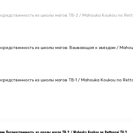
осредственность из школы магов ТВ-2 / Mahouka Koukou no Rett
осредственность из школы магов: Взывающая к звёздам / Mahouka
осредственность из школы магов ТВ-1 / Mahouka Koukou no Retto
име Посредственность из школы магов ТВ-2 / Mahouka Koukou no Rettousei TV-2