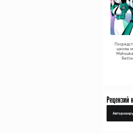
Посредст
школы ма
Mahouka
Retto
Рецензий 
Авторизиру