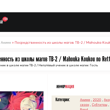
+1174
АЙ
»
Аниме
» Посредственность из школы магов ТВ-2 / Mahouka Kouk
енность из школы магов ТВ-2 / Mahouka Koukou no Rett
ник в школе магии ТВ-2 / Непутёвый ученик в школе магии: Гость
Выберите одну категорию дл
ᅠ
ИНФОР
МАЦИЯ
Категории:
Аниме
,
2020
,
Ака
сезон
,
Субтитры
,
Band