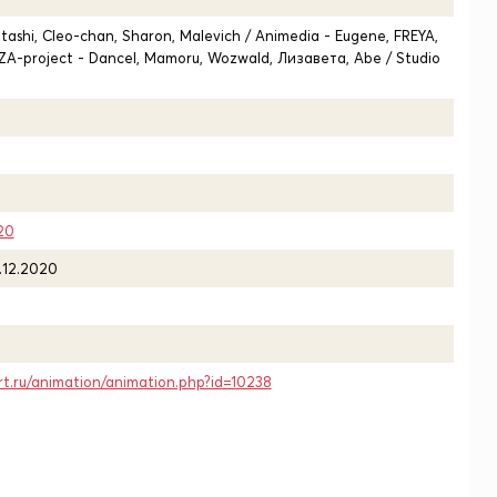
- Itashi, Cleo-chan, Sharon, Malevich / Animedia - Eugene, FREYA,
HIZA-project - Dancel, Mamoru, Wozwald, Лизавета, Abe / Studio
20
.12.2020
rt.ru/animation/animation.php?id=10238