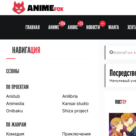
ANIME
FOX
+1356
+25
+
ГЛАВНАЯ
АНИМЕ
АНОНС
НОВОСТИ
МАНГА
ХЕНТ
НАВИГА
ЦИЯ
AnimeFox
СЕЗОНЫ
Посредств
Непутевый уче
ПО ПРОЕКТАМ
Anidub
Anilibria
ПОС
ТЕР
Animedia
Kansai studio
Onibaku
Shiza project
ПО ЖАНРАМ
Комедия
Приключения