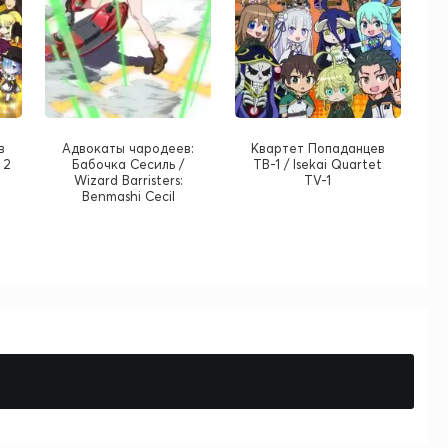
в
Адвокаты чародеев:
Квартет Попаданцев
 2
Бабочка Сесиль /
ТВ-1 / Isekai Quartet
Wizard Barristers:
TV-1
Benmashi Cecil