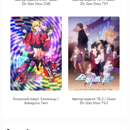
Zhi Gao Shou OVA
Zhi Gao Shou TV-1
Безумный азарт: Близнецы /
Аватар короля ТВ-2 / Quan
Kakegurui Twin
Zhi Gao Shou TV-2