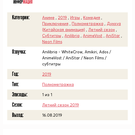
ИНФОР
МАЦИЯ
Категории:
Аниме
,
2019
,
Игры
,
Комедия
,
Приключения
,
Полнометражка
,
Дунхуа
(Китайская анимация)
,
Летний сезон
,
Субтитры
,
Anilibria
,
AnimeVost
,
AniStar
,
Neon Films
Озвучка:
Anilibria - WhiteCrow, Amikiri, Ados /
AnimeVost / AniStar / Neon Films /
субтитры
Год:
2019
Тип:
Полнометражка
Эпизоды:
1 из 1
Сезон:
Летний сезон 2019
Выход:
16.08.2019