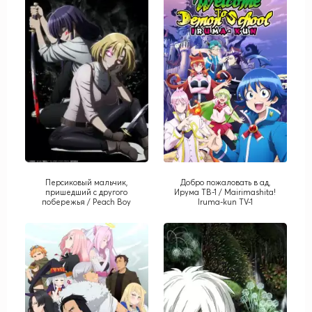
Персиковый мальчик,
Добро пожаловать в ад,
пришедший с другого
Ирума ТВ-1 / Mairimashita!
побережья / Peach Boy
Iruma-kun TV-1
Riverside