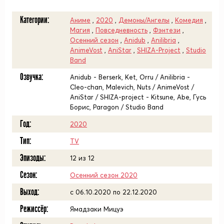
Категории:
Аниме
,
2020
,
Демоны/Ангелы
,
Комедия
,
Магия
,
Повседневность
,
Фэнтези
,
Осенний сезон
,
Anidub
,
Anilibria
,
AnimeVost
,
AniStar
,
SHIZA-Project
,
Studio
Band
Озвучка:
Anidub - Berserk, Ket, Orru / Anilibria -
Cleo-chan, Malevich, Nuts / AnimeVost /
AniStar / SHIZA-project - Kitsune, Abe, Гусь
Борис, Paragon / Studio Band
Год:
2020
Тип:
TV
Эпизоды:
12 из 12
Сезон:
Осенний сезон 2020
Выход:
c 06.10.2020 по 22.12.2020
Режиссёр:
Ямадзаки Мицуэ