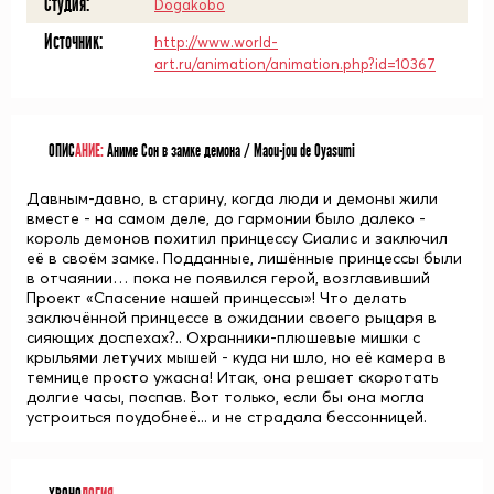
Студия:
Dogakobo
Источник:
http://www.world-
art.ru/animation/animation.php?id=10367
ОПИС
АНИЕ:
Аниме Сон в замке демона / Maou-jou de Oyasumi
Давным-давно, в старину, когда люди и демоны жили
вместе - на самом деле, до гармонии было далеко -
король демонов похитил принцессу Сиалис и заключил
её в своём замке. Подданные, лишённые принцессы были
в отчаянии… пока не появился герой, возглавивший
Проект «Спасение нашей принцессы»! Что делать
заключённой принцессе в ожидании своего рыцаря в
сияющих доспехах?.. Охранники-плюшевые мишки с
крыльями летучих мышей - куда ни шло, но её камера в
темнице просто ужасна! Итак, она решает скоротать
долгие часы, поспав. Вот только, если бы она могла
устроиться поудобнеё... и не страдала бессонницей.